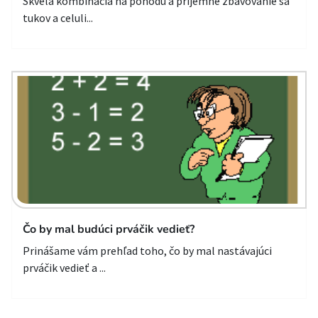
Skvelá kombinácia na pohodu a príjemné zbavovanie sa
tukov a celuli...
Čo by mal budúci prváčik vedieť?
Prinášame vám prehľad toho, čo by mal nastávajúci
prváčik vedieť a ...