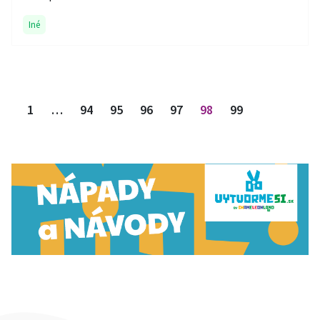
Iné
Stránkovanie príspevkov
1
…
94
95
96
97
98
99