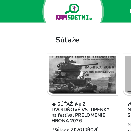
Súťaže
🔥 SÚŤAŽ 🔥o 2

DVOJDŇOVÉ VSTUPENKY
N
na festival PRELOMENIE
S
HRONA 2026
M
‼️ Súťaž o 2 DVOJDŇOVÉ