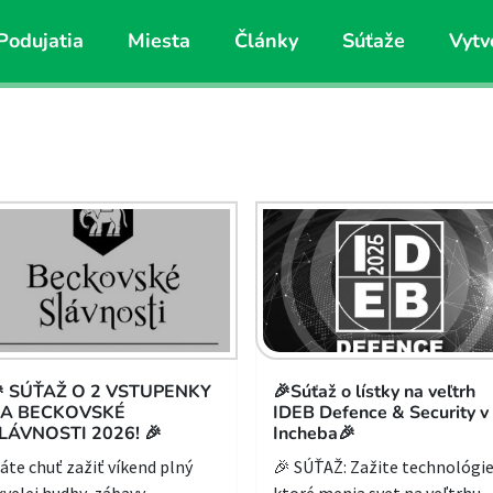
Podujatia
Miesta
Články
Súťaže
Vytv
 SÚŤAŽ O 2 VSTUPENKY
🎉Súťaž o lístky na veľtrh
A BECKOVSKÉ
IDEB Defence & Security v
LÁVNOSTI 2026! 🎉
Incheba🎉
áte chuť zažiť víkend plný
🎉 SÚŤAŽ: Zažite technológie