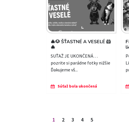
🎄🐶 ŠŤASTNÉ A VESELÉ 🐹
F
🎄
l
SUŤAŽ JE UKONČENÁ…
P
pozrite si parádne fotky nižšie
L
Ďakujeme vš...
p
Súťaž bola ukončená
Stránkovanie príspevkov
1
2
3
4
5