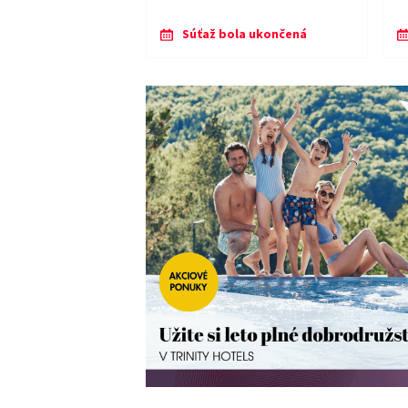
Súťaž bola ukončená