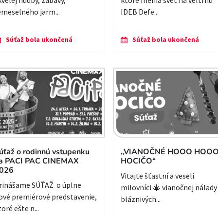
kvelej hudby, zábavy,
ktoré menia svet na veľtrhu
emeselného jarm...
IDEB Defe...
Súťaž bola ukončená
Súťaž bola ukončená
úťaž o rodinnú vstupenku
„VIANOČNÉ HOOO HOO
a PACI PAC CINEMAX
HOCIČO“
026
Vitajte šťastní a veselí
rinášame SÚŤAŽ o úplne
milovníci 🎄 vianočnej nálady
ové premiérové predstavenie,
bláznivých...
toré ešte n...