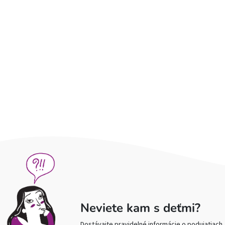
Neviete kam s deťmi?
Dostávajte pravidelné informácie o podujatiach