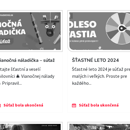
ianočná náladička – súťaž
ŠŤASTNÉ LETO 2024
itajte šťastní a veselí
Šťastné leto 2024 je súťaž pr
ilovníci 🎄 Vianočnej nálady
malých i veľkých. Proste pre
 Pripravil...
každého...
Súťaž bola ukončená
Súťaž bola ukončená