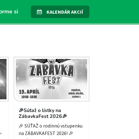
orme si
KALENDÁR AKCIÍ
🎉Súťaž o lístky na
ZábavkaFest 2026🎉
🎉 SÚŤAŽ o rodinnú vstupenku
,
na ZÁBAVKAFEST 2026! 🎉