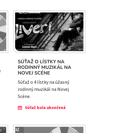
SÚŤAŽ O LÍSTKY NA
RODINNÝ MUZIKÁL NA
e
NOVEJ SCÉNE
Súťaž o 4 lístky na úžasný
rodinný muzikál na Novej
Scéne.
Súťaž bola ukončená