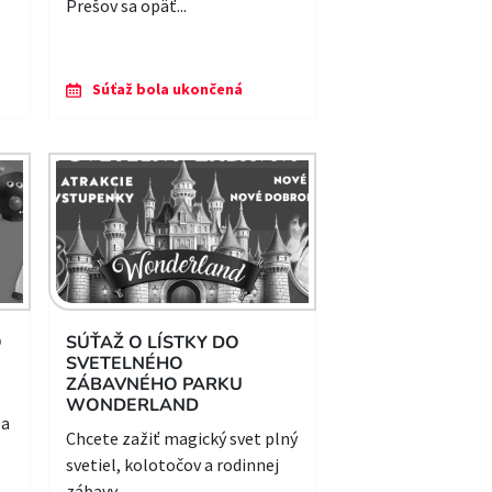
Prešov sa opäť...
Súťaž bola ukončená
O
SÚŤAŽ O LÍSTKY DO
SVETELNÉHO
ZÁBAVNÉHO PARKU
WONDERLAND
 a
Chcete zažiť magický svet plný
svetiel, kolotočov a rodinnej
zábavy...