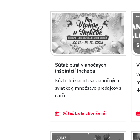
Súťaž plná vianočných
V
inšpirácií Incheba
V
Kúzlo blížiacich sa vianočných
m
sviatkov, množstvo predajcov s
🎄
darče...
Súťaž bola ukončená