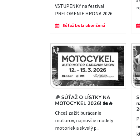
s
VSTUPENKY na festival
r
PRELOMENIE HRONA 2026 ...
Súťaž bola ukončená
🎉 SÚŤAŽ O LÍSTKY NA
S
MOTOCYKEL 2026! 🏍🔥
n
2
Chceš zažiť burácanie
P
motorov, najnovšie modely
n
motoriek a skvelý p...
k