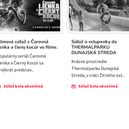
ilmová súťaž s Čarovná
Súťaž o vstupenky do
ienka a čieny kocúr vo filme.
THERMALPARKU
DUNAJSKÁ STREDA
opulárny seriál Čarovná
Krásne prostredie
ienka a Čierny Kocúr sa
Thermalparku Dunajská
rvýkrát predstav...
Streda, v srdci Žitného ost...
Súťaž bola ukončená
Súťaž bola ukončená