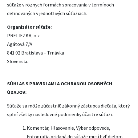
súťaže v rôznych formách spracovania v termínoch
definovaných v jednotlivých súťažiach.
Organizátor súťaže:
PRELIEZKA, o.z
Agátová 7/A
841 02 Bratislava – Trnávka
Slovensko
SÚHLAS S PRAVIDLAMI A OCHRANOU OSOBNÝCH
ÚDAJOV:
Súťaže sa môže zúčastniť zákonný zástupca dieťaťa, ktorý
splní všetky nasledovné podmienky účasti v súťaži:
Komentár, Hlasovanie, Výber odpovede,
Fotografia pridaná do súťaže musí byť dielom