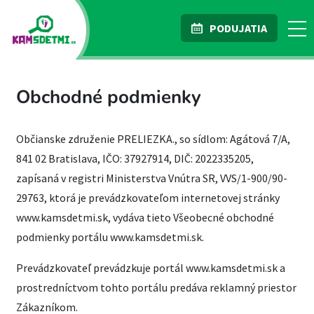
PODUJATIA
Obchodné podmienky
Občianske združenie PRELIEZKA., so sídlom: Agátová 7/A,
841 02 Bratislava, IČO: 37927914, DIČ: 2022335205,
zapísaná v registri Ministerstva Vnútra SR, VVS/1-900/90-
29763, ktorá je prevádzkovateľom internetovej stránky
www.kamsdetmi.sk, vydáva tieto Všeobecné obchodné
podmienky portálu www.kamsdetmi.sk.
Prevádzkovateľ prevádzkuje portál www.kamsdetmi.sk a
prostredníctvom tohto portálu predáva reklamný priestor
Zákazníkom.