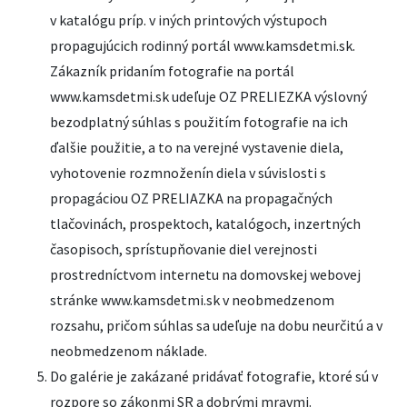
v katalógu príp. v iných printových výstupoch
propagujúcich rodinný portál www.kamsdetmi.sk.
Zákazník pridaním fotografie na portál
www.kamsdetmi.sk udeľuje OZ PRELIEZKA výslovný
bezodplatný súhlas s použitím fotografie na ich
ďalšie použitie, a to na verejné vystavenie diela,
vyhotovenie rozmnoženín diela v súvislosti s
propagáciou OZ PRELIAZKA na propagačných
tlačovinách, prospektoch, katalógoch, inzertných
časopisoch, sprístupňovanie diel verejnosti
prostredníctvom internetu na domovskej webovej
stránke www.kamsdetmi.sk v neobmedzenom
rozsahu, pričom súhlas sa udeľuje na dobu neurčitú a v
neobmedzenom náklade.
Do galérie je zakázané pridávať fotografie, ktoré sú v
rozpore so zákonmi SR a dobrými mravmi.