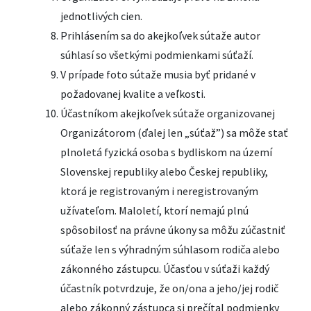
jednotlivých cien.
Prihlásením sa do akejkoľvek sútaže autor
súhlasí so všetkými podmienkami súťaží.
V prípade foto sútaže musia byť pridané v
požadovanej kvalite a veľkosti.
Účastníkom akejkoľvek sútaže organizovanej
Organizátorom (ďalej len „súťaž”) sa môže stať
plnoletá fyzická osoba s bydliskom na území
Slovenskej republiky alebo Českej republiky,
ktorá je registrovaným i neregistrovaným
užívateľom. Maloletí, ktorí nemajú plnú
spôsobilosť na právne úkony sa môžu zúčastniť
súťaže len s výhradným súhlasom rodiča alebo
zákonného zástupcu. Účasťou v súťaži každý
účastník potvrdzuje, že on/ona a jeho/jej rodič
alebo zákonný zástupca si prečítal podmienky