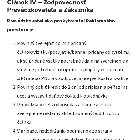
Článok IV – Zodpovednosť
Prevádzkovateľa a Zákazníka
Prevádzkovateľ ako poskytovateľ Reklamného
priestoru je:
Povinný zverejniť do 24h pridaný
článok/vizitku/podujatie/banner pridaný do systému,
ak sú pridané všetky potrebné údaje na zverejnenie a
vložené potrebné fotografie a plagáty vo formáte
.JPG alebo PNG a v zodpovedajúcej veľkosti a kvalite
Povinný dobiť kredit do 2 dní od pripísania peňazí na
účet a vystaviť daňový doklad k objednávke.
Prevádzkovateľ zodpovedá za riadne a včasné
zverejnenie reklamy ak bol splnený bod 1. tohto
článku.
V prípade, nedodržania podmienok zo strany
Zákazníka, nenesie prevádzkovateľ portálu žiadne