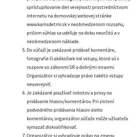
sprístupňovanie diel verejnosti prostredníctvom
internetu na domovskej webovej stránke
www.kamsdetmi.sk v neobmedzenom rozsahu,
pričom súhlas sa udeľuje na dobu neurčitú a v
neobmedzenom náklade.
Do súťaží je zakázané pridávať komentáre,
fotografie či akékoľvek iné vstupy, ktoré sú v
rozpore so zákonmi SR a dobrými mravmi.
Organizátor si vyhradzuje právo takéto vstupy
neuverejniť.
Je zakázané používať robotov a proxy na
pridávanie hlasov/komentárov. Pri zistení
podvodného pridávania hlasov alebo
komentárov, organizátor súťaže môže užívateľa
vymazať diskvalifikovať.
Organizátor si vyhradzuje právo na zmenu