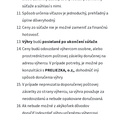
súťaže a súhlasí s nimi.
Spôsob určenia víťazov je jednoduchý, prehľadný a
úplne dôveryhodný.
Ceny zo súťaže nie je možné zameniť za finančnú
hotovosť.
Výhry
budú
posielané po ukončení súťaže
.
Ceny budú odovzdané výhercom osobne, alebo
prostredníctvom poštovej zásielky doručenej na
adresu výhercu. V prípade potreby, je možné po
konzultácii s
PRELIEZKA, o.z,
, dohodnúť iný
spôsob doručenia výhry.
V prípade neprevzatia doporučenej poštovej
zásielky zo strany výhercu, sa výhra považuje za
neodovzdanú a nebude opakovane doručovaná.
Ak nebude možné z akýkoľvek dôvodov
doručiť/odovzdať výhru určenému výhercovi