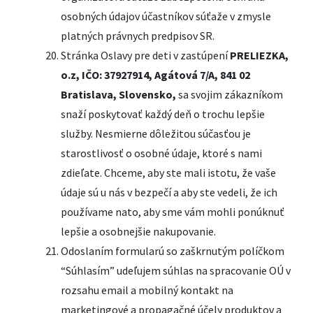
osobných údajov účastníkov súťaže v zmysle
platných právnych predpisov SR.
Stránka Oslavy pre deti v zastúpení
PRELIEZKA,
o.z, IČO: 37927914, Agátová 7/A, 841 02
Bratislava, Slovensko,
sa svojim zákazníkom
snaží poskytovať každý deň o trochu lepšie
služby. Nesmierne dôležitou súčasťou je
starostlivosť o osobné údaje, ktoré s nami
zdieľate. Chceme, aby ste mali istotu, že vaše
údaje sú u nás v bezpečí a aby ste vedeli, že ich
používame nato, aby sme vám mohli ponúknuť
lepšie a osobnejšie nakupovanie.
Odoslaním formularú so zaškrnutým políčkom
“Súhlasím” udeľujem súhlas na spracovanie OÚ v
rozsahu email a mobilný kontakt na
marketingové a propagačné účely produktov a