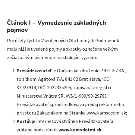
Článok I – Vymedzenie základných
pojmov
Pre účely týchto Všeobecných Obchodných Podmienok
majú nižšie uvedené pojmy a skratky označené veľkým
začiatočným písmenom nasledujúci význam:
Prevádzkovateľ
je Občianske združenie PRELIEZKA.,
so sídlom: Agátová 7/A, 841 02 Bratislava, IČO:
37927914, DIČ: 2022335205, zapísaná v registri
Ministerstva Vnútra SR, VVS/1-900/90-29763.
Prevádzkovateľ sprostredkováva predaj reklamného
priestoru Zákazníkom na Stránke www.kamsdetmi.sk;
Portál
je internetová stránka Prevádzkovateľa
vrátane podstránok
www.kamsdetmi.sk
;