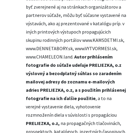
byť zverejnené aj na stránkach organizátorov a
partnerov súťaže, môžu byť súčasne vystavené na
výstavách, ako aj prezentované v katalógu príp. v
iných printových výstupoch propagujúcich
skupinu rodinných portálov www.KAMSDETMI.sk,
www.DENNETABORY.sk, www.VYTVORMESI.sk,
www.CHAMELEON.land.
Autor prihlásením
fotografie do súťaže udeľuje PRELIEZKA, o.z
výslovný a bezodplatný súhlas so zaradením
mailovej adresy do zoznamu e-mailových
adries PRELIEZKA, o.z, a s použitím prihlásenej
fotografie na ich ďalšie použitie
, a to na
verejné vystavenie diela, vyhotovenie
rozmnoženín diela v súvislosti s propagáciou
PRELIEZKA, o.z,
na propagačných tlačovinách,
prospektoch, katalógoch, inzertných časopisoch,