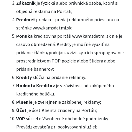
Zákazník
je fyzická alebo právnická osoba, ktorá si
objedná reklamu na Portáli;
Predmet
predaja – predaj reklamného priestoru na
stránke www.kamsdetmi.sk;
Ponuka
kreditov na portáli www.kamsdetmi.sk nie je
časovo obmedzená. Kredity je možné využiť na
pridanie článku/podujatia/vizitky a ich spropagovanie
prostredníctvom TOP pozície alebo Slidera alebo
pridanie bannerov;
Kredity
slúžia na pridanie reklamy.
Hodnota
Kreditov
je v závislosti od zakúpeného
kreditného balíčku.
Plnenie
je zverejnenie zakúpenej reklamy;
Účet
je účet Klienta zriadený na Portáli;
VOP
sú tieto Všeobecné obchodné podmienky
Prevádzkovateľa pri poskytovaní služieb