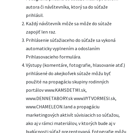
autora či návštevníka, ktorý sa do súťaže
prihlásil.
Každý návštevník môže sa môže do sútaže
zapojiť len raz.
Prihlásenie súťažiaceho do súťaže sa vykoná
automaticky vyplnením a odoslaním
Prihlasovacieho formulára.
Výstupy (komentáre, fotografie, hlasovanie atď.)
prihlásené do akejkoľvek sútaže môžu byť
použité na propagáciu skupiny rodinných
portálov www.KAMSDETMI.sk,
www.DENNETABORY.sk www.VYTVORMESI.sk,
www.CHAMELEON.land a propagáciu
marketingových aktivít súvisiacich so súťažou,
ako aj v rámci materiálov, v ktorých bude aj v
budúcnosti súťaž prezentovaná. Fotografie môžu