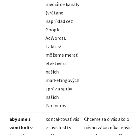
mediálne kanály
(vrátane
napríklad cez
Google
AdWords).
Taktiež
môžeme merať
efektivitu
našich
marketingových
správ a správ
našich
Partnerov.
aby sme s
kontaktovať vás
Chceme sa o vás ako o
vami boli v
v súvislosti s
nášho zákazníka lepšie