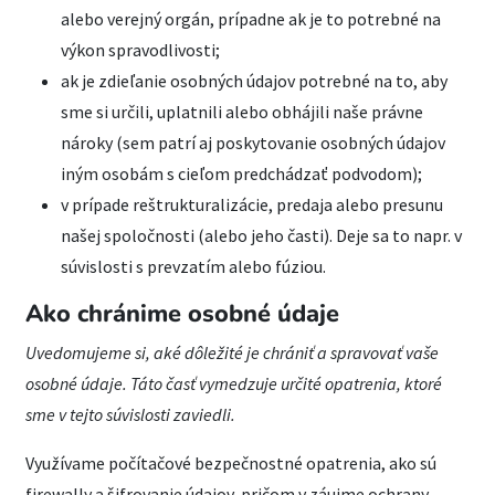
alebo verejný orgán, prípadne ak je to potrebné na
výkon spravodlivosti;
ak je zdieľanie osobných údajov potrebné na to, aby
sme si určili, uplatnili alebo obhájili naše právne
nároky (sem patrí aj poskytovanie osobných údajov
iným osobám s cieľom predchádzať podvodom);
v prípade reštrukturalizácie, predaja alebo presunu
našej spoločnosti (alebo jeho časti). Deje sa to napr. v
súvislosti s prevzatím alebo fúziou.
Ako chránime osobné údaje
Uvedomujeme si, aké dôležité je chrániť a spravovať vaše
osobné údaje. Táto časť vymedzuje určité opatrenia, ktoré
sme v tejto súvislosti zaviedli.
Využívame počítačové bezpečnostné opatrenia, ako sú
firewally a šifrovanie údajov, pričom v záujme ochrany