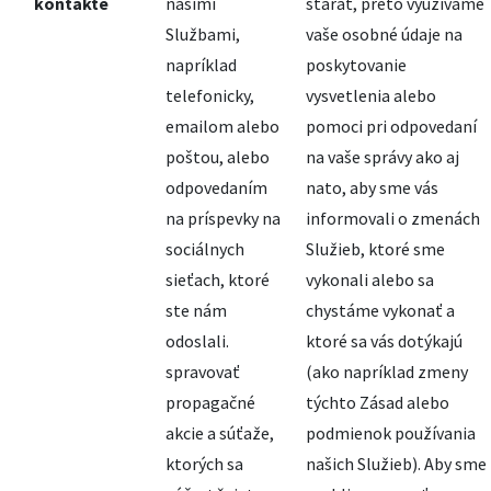
kontakte
našimi
starať, preto využívame
Službami,
vaše osobné údaje na
napríklad
poskytovanie
telefonicky,
vysvetlenia alebo
emailom alebo
pomoci pri odpovedaní
poštou, alebo
na vaše správy ako aj
odpovedaním
nato, aby sme vás
na príspevky na
informovali o zmenách
sociálnych
Služieb, ktoré sme
sieťach, ktoré
vykonali alebo sa
ste nám
chystáme vykonať a
odoslali.
ktoré sa vás dotýkajú
spravovať
(ako napríklad zmeny
propagačné
týchto Zásad alebo
akcie a súťaže,
podmienok používania
ktorých sa
našich Služieb). Aby sme