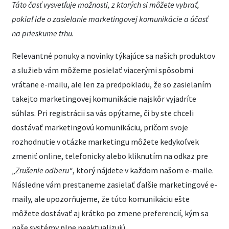
Táto časť vysvetľuje možnosti, z ktorých si môžete vybrať,
pokiaľ ide o zasielanie marketingovej komunikácie a účasť
na prieskume trhu.
Relevantné ponuky a novinky týkajúce sa našich produktov
a služieb vám môžeme posielať viacerými spôsobmi
vrátane e-mailu, ale len za predpokladu, že so zasielaním
takejto marketingovej komunikácie najskôr vyjadríte
súhlas. Pri registrácii sa vás opýtame, či by ste chceli
dostávať marketingovú komunikáciu, pričom svoje
rozhodnutie v otázke marketingu môžete kedykoľvek
zmeniť online, telefonicky alebo kliknutím na odkaz pre
„
Zrušenie odberu“
, ktorý nájdete v každom našom e-maile.
Následne vám prestaneme zasielať ďalšie marketingové e-
maily, ale upozorňujeme, že túto komunikáciu ešte
môžete dostávať aj krátko po zmene preferencií, kým sa
naše systémy plne neaktualizujú.