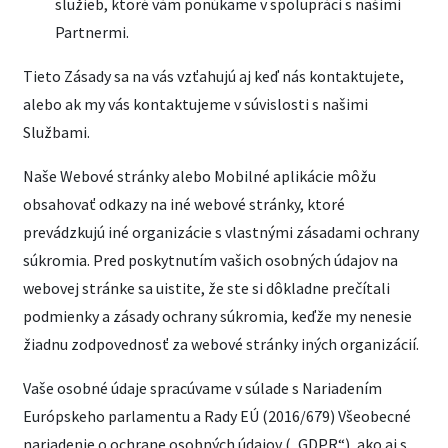
služieb, ktoré vám ponúkame v spolupráci s našimi
Partnermi.
Tieto Zásady sa na vás vzťahujú aj keď nás kontaktujete,
alebo ak my vás kontaktujeme v súvislosti s našimi
Službami.
Naše Webové stránky alebo Mobilné aplikácie môžu
obsahovať odkazy na iné webové stránky, ktoré
prevádzkujú iné organizácie s vlastnými zásadami ochrany
súkromia. Pred poskytnutím vašich osobných údajov na
webovej stránke sa uistite, že ste si dôkladne prečítali
podmienky a zásady ochrany súkromia, keďže my nenesie
žiadnu zodpovednosť za webové stránky iných organizácií.
Vaše osobné údaje spracúvame v súlade s Nariadením
Európskeho parlamentu a Rady EÚ (2016/679) Všeobecné
nariadenie o ochrane osobných údajov („GDPR“), ako aj s