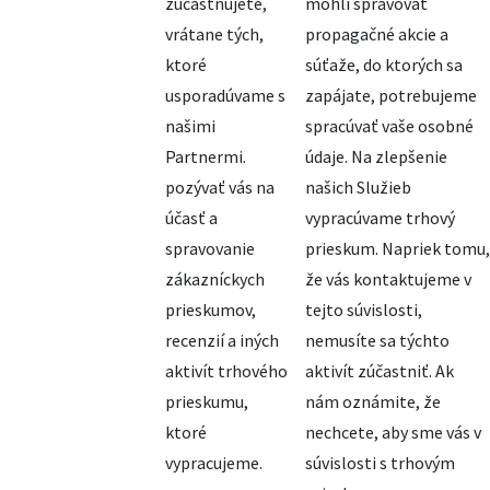
zúčastňujete,
mohli spravovať
vrátane tých,
propagačné akcie a
ktoré
súťaže, do ktorých sa
usporadúvame s
zapájate, potrebujeme
našimi
spracúvať vaše osobné
Partnermi.
údaje. Na zlepšenie
pozývať vás na
našich Služieb
účasť a
vypracúvame trhový
spravovanie
prieskum. Napriek tomu,
zákazníckych
že vás kontaktujeme v
prieskumov,
tejto súvislosti,
recenzií a iných
nemusíte sa týchto
aktivít trhového
aktivít zúčastniť. Ak
prieskumu,
nám oznámite, že
ktoré
nechcete, aby sme vás v
vypracujeme.
súvislosti s trhovým