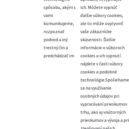
spôsobu, akým s
ich. Môžete vypnúť
vami
ďalšie súbory cookies,
komunikujeme,
ale to môže ovplyvniť
rozpoznať
vaše zákaznícke
podvod a iný
skúsenosti. Ďalšie
trestný čin a
informácie o súboroch
predchádzať im
cookies a ich vypnutí
nájdete v časti súbory
cookies a podobné
technológie.Spoliehame
sa na využívanie
osobných údajov pri
vypracúvaní prieskumov
trhu, ako aj vnútorných
prieskumov a vývoja a pri
zlepšovaní našich