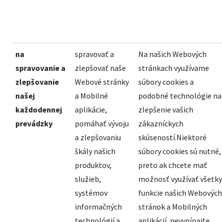
na
spravovať a
Na našich Webových
spravovanie a
zlepšovať naše
stránkach využívame
zlepšovanie
Webové stránky
súbory cookies a
našej
a Mobilné
podobné technológie na
každodennej
aplikácie,
zlepšenie vašich
prevádzky
pomáhať vývoju
zákazníckych
a zlepšovaniu
skúseností.Niektoré
škály našich
súbory cookies sú nutné,
produktov,
preto ak chcete mať
služieb,
možnosť využívať všetky
systémov
funkcie našich Webových
informačných
stránok a Mobilných
technológií a
aplikácií, nevypínajte