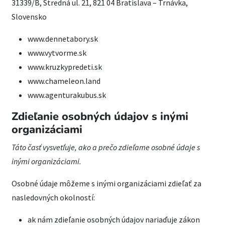
31339/B, Stredná ul. 21, 821 04 Bratislava – Trnávka,
Slovensko
www.dennetabory.sk
www.vytvorme.sk
www.kruzkypredeti.sk
www.chameleon.land
www.agenturakubus.sk
Zdieľanie osobných údajov s inými
organizáciami
Táto časť vysvetľuje, ako a prečo zdieľame osobné údaje s
inými organizáciami.
Osobné údaje môžeme s inými organizáciami zdieľať za
nasledovných okolností:
ak nám zdieľanie osobných údajov nariaďuje zákon