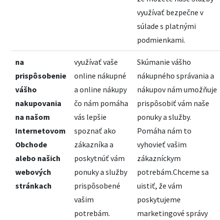
využívať bezpečne v
súlade s platnými
podmienkami.
na
využívať vaše
Skúmanie vášho
prispôsobenie
online nákupné
nákupného správania a
vášho
a online nákupy
nákupov nám umožňuje
nakupovania
čo nám pomáha
prispôsobiť vám naše
na našom
vás lepšie
ponuky a služby.
Internetovom
spoznať ako
Pomáha nám to
Obchode
zákazníka a
vyhovieť vašim
alebo našich
poskytnúť vám
zákazníckym
webových
ponuky a služby
potrebám.Chceme sa
stránkach
prispôsobené
uistiť, že vám
vašim
poskytujeme
potrebám.
marketingové správy