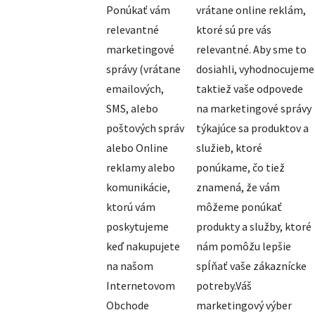
Ponúkať vám
vrátane online reklám,
relevantné
ktoré sú pre vás
marketingové
relevantné. Aby sme to
správy (vrátane
dosiahli, vyhodnocujeme
emailových,
taktiež vaše odpovede
SMS, alebo
na marketingové správy
poštových správ
týkajúce sa produktov a
alebo Online
služieb, ktoré
reklamy alebo
ponúkame, čo tiež
komunikácie,
znamená, že vám
ktorú vám
môžeme ponúkať
poskytujeme
produkty a služby, ktoré
keď nakupujete
nám pomôžu lepšie
na našom
spĺňať vaše zákaznícke
Internetovom
potreby.Váš
Obchode
marketingový výber