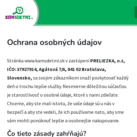
Ochrana osobných údajov
Stránka www.kamsdetmi.sk v zastúpení
PRELIEZKA, o.z,
IČO: 37927914, Agátová 7/A, 841 02 Bratislava,
Slovensko,
sa svojim zákazníkom snaží poskytovať každý
deň o trochu lepšie služby. Nesmierne dôležitou súčasťou
je starostlivosť o osobné údaje, ktoré s nami zdieľate.
Chceme, aby ste mali istotu, že vaše údaje sú u nás v
bezpečí a aby ste vedeli, že ich používame nato, aby sme
vám mohli ponúknuť lepšie a osobnejšie nakupovanie.
Čo tieto zásady zahŕňajú?