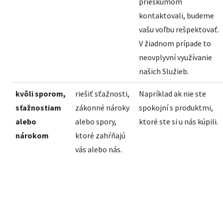
prieskumom
kontaktovali, budeme
vašu voľbu rešpektovať.
V žiadnom prípade to
neovplyvní využívanie
našich Služieb.
kvôli sporom,
riešiť sťažnosti,
Napríklad ak nie ste
sťažnostiam
zákonné nároky
spokojní s produktmi,
alebo
alebo spory,
ktoré ste si u nás kúpili.
nárokom
ktoré zahŕňajú
vás alebo nás.