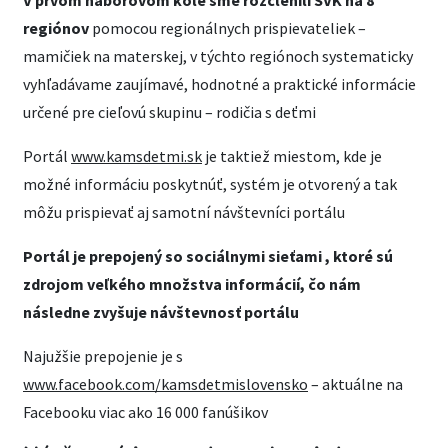
V prvom náborovom kole sme rozčlenili SVK na 8
regiónov
pomocou regionálnych prispievateliek –
mamičiek na materskej, v týchto regiónoch systematicky
vyhľadávame zaujímavé, hodnotné a praktické informácie
určené pre cieľovú skupinu – rodičia s deťmi
Portál
www.kamsdetmi.sk
je taktiež miestom, kde je
možné informáciu poskytnúť, systém je otvorený a tak
môžu prispievať aj samotní návštevníci portálu
Portál je prepojený so sociálnymi sieťami , ktoré sú
zdrojom veľkého množstva informácií, čo nám
následne zvyšuje návštevnosť portálu
Najužšie prepojenie je s
www.facebook.com/kamsdetmislovensko
– aktuálne na
Facebooku viac ako 16 000 fanúšikov