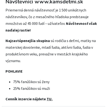
Návštevníci www.kamsdetmi.sk
Priemerná denná návštevnosť je 1 500 unikátnych
návštevníkov, čo z mesačného hľadiska predstavuje
množstvo až 45 000 ľudí – užívateľov.
Návštevnosť však
naďalej rastie!
Najzastúpenejšia skupina
sú rodičia s deťmi, matky na
materskej dovolenke, mladí ľudia, aktívni ľudia, ľudia v
produktívnom veku, prevažne v mestách krajského
významu.
POHLAVIE
75% fanúšikov sú ženy
25% fanúšikov sú muži
Cenník inzercie nájdete
TU.