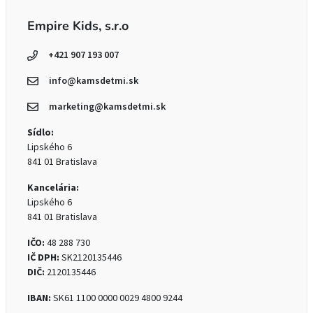
Empire Kids, s.r.o
+421 907 193 007
info@kamsdetmi.sk
marketing@kamsdetmi.sk
Sídlo:
Lipského 6
841 01 Bratislava
Kancelária:
Lipského 6
841 01 Bratislava
IČO:
48 288 730
IČ DPH:
SK2120135446
DIČ:
2120135446
IBAN:
SK61 1100 0000 0029 4800 9244