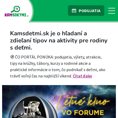
PODUJATIA
Kamsdetmi.sk je o hľadaní a
zdieľaní tipov na aktivity pre rodiny
s deťmi.
🧭 ČO PORTÁL PONÚKA: podujatia, výlety, atrakcie,
tipy na krúžky, tábory, kurzy a rodinné akcie a
praktické informácie o tom, čo podnikať s deťmi, ako
tráviť voľný čas na najbližší víkend.
Čítať ďalej