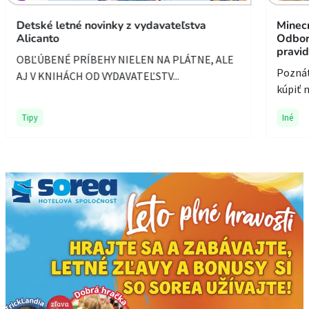
Detské letné novinky z vydavateľstva
Minecr
Alicanto
Odborn
pravid
OBĽÚBENÉ PRÍBEHY NIELEN NA PLÁTNE, ALE
Poznát
AJ V KNIHÁCH OD VYDAVATEĽSTV...
kúpiť n
Tipy
Iné