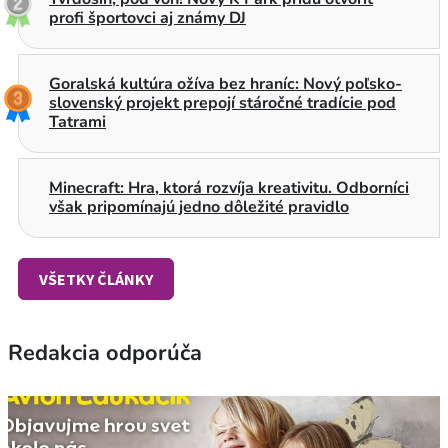
profi športovci aj známy DJ
Goralská kultúra ožíva bez hraníc: Nový poľsko-
slovenský projekt prepojí stáročné tradície pod
Tatrami
Minecraft: Hra, ktorá rozvíja kreativitu. Odborníci
však pripomínajú jedno dôležité pravidlo
VŠETKY ČLÁNKY
Redakcia odporúča