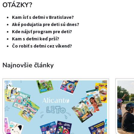
OTÁZKY?
Kam ísť s deťmi v Bratislave?
Aké podujatia pre deti sú dnes?
Kde nájsť program pre deti?
Kam s deťmi keď prší?
Čo robiť s deťmi cez víkend?
Najnovšie články