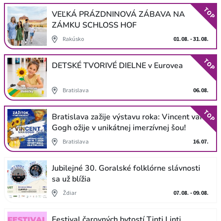
TOP
VEĽKÁ PRÁZDNINOVÁ ZÁBAVA NA
ZÁMKU SCHLOSS HOF
Rakúsko
01.08. - 31.08.
TOP
DETSKÉ TVORIVÉ DIELNE v Eurovea
Bratislava
06.08.
TOP
Bratislava zažije výstavu roka: Vincent van
Gogh ožije v unikátnej imerzívnej šou!
Bratislava
16.07.
Jubilejné 30. Goralské folklórne slávnosti
sa už blížia
Ždiar
07.08. - 09.08.
Festival čarovných bytostí Tinti Linti