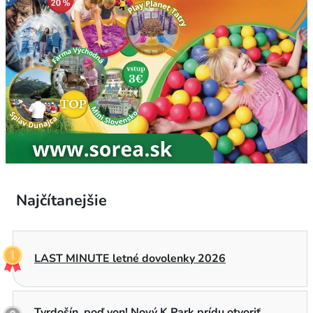
Najčítanejšie
LAST MINUTE letné dovolenky 2026
Tvrdošín, poď von! Nový K Park prídu otvoriť