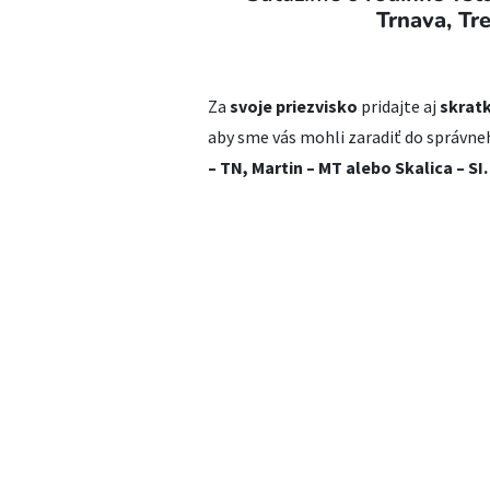
Trnava, Tre
Za
svoje priezvisko
pridajte aj
skrat
aby sme vás mohli zaradiť do správne
– TN, Martin – MT alebo Skalica – SI.