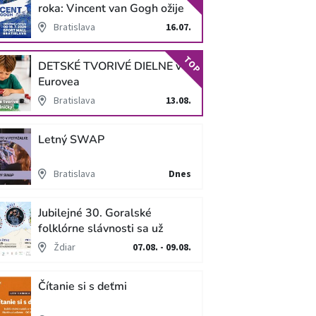
roka: Vincent van Gogh ožije
v unikátnej imerzívnej šou!
Bratislava
16.07.
TOP
DETSKÉ TVORIVÉ DIELNE v
Eurovea
Bratislava
13.08.
Letný SWAP
Bratislava
Dnes
Jubilejné 30. Goralské
folklórne slávnosti sa už
blížia
Ždiar
07.08. - 09.08.
Čítanie si s deťmi