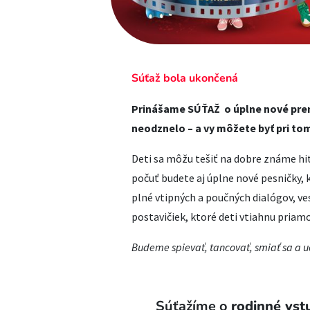
Súťaž bola ukončená
Prinášame SÚŤAŽ o úplne nové prem
neodznelo – a vy môžete byť pri tom
Deti sa môžu tešiť na dobre známe hi
počuť budete aj úplne nové pesničky, 
plné vtipných a poučných dialógov, v
postavičiek, ktoré deti vtiahnu priam
Budeme spievať, tancovať, smiať sa a uč
Súťažíme o
rodinné vs