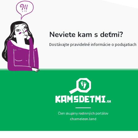
Neviete kam s deťmi?
Dostávajte pravidelné informácie o podujatiach
Člen skupiny rodinných portálov
chameleon.land