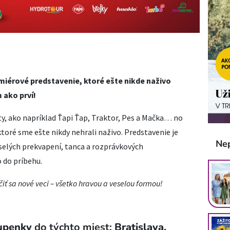
iérové predstavenie, ktoré ešte nikde naživo
 ako prví!
ty, ako napríklad Ťapi Ťap, Traktor, Pes a Mačka… no
ktoré sme ešte nikdy nehrali naživo. Predstavenie je
Ne
eselých prekvapení, tanca a rozprávkových
o do príbehu.
iť sa nové veci – všetko hravou a veselou formou!
tupenky
do týchto miest:
Bratislava,