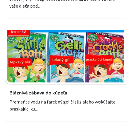
vaše dieťa poď...
Bláznivá zábava do kúpeľa
Premeňte vodu na farebný gél či sliz alebo vyskúšajte
praskajúci kú...