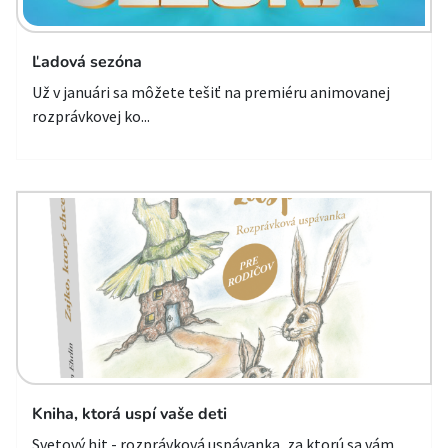
Ľadová sezóna
Už v januári sa môžete tešiť na premiéru animovanej
rozprávkovej ko...
Kniha, ktorá uspí vaše deti
Svetový hit - rozprávková uspávanka, za ktorú sa vám