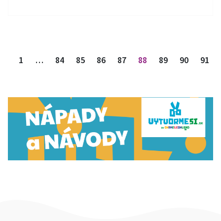
Stránkovanie príspevkov
1
…
84
85
86
87
88
89
90
91