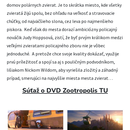
domov polárnych zvierat. Je to skrátka miesto, kde všetky
zvieratá žijú spolu, bez ohľadu na veľkosť a stravovacie
chúťky, od najväčšieho slona, cez leva po najmenšieho
piskora. Keď však do mesta dorazí ambiciózny policajný
nováčik Judy Hoppsová, zistí, že byť prvým králikom medzi
veľkými zvieratami policajného zboru nie je vôbec
jednoduché. A pretože chce svoje kvality dokázať, využije
prvú príležitosť a spojí sa aj s pouličným podvodníkom,
lišiakom Nickom Wildom, aby vyriešila zložitý a záhadný
prípad, smerujúci na najvyššie miesta mesta zvierat…
Súťaž o DVD Zootropolis TU