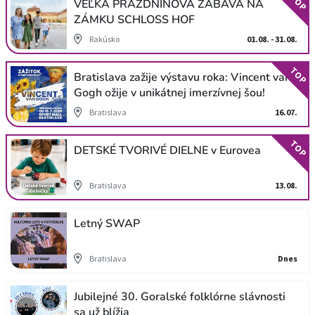
TOP
VEĽKÁ PRÁZDNINOVÁ ZÁBAVA NA
ZÁMKU SCHLOSS HOF
Rakúsko
01.08. - 31.08.
TOP
Bratislava zažije výstavu roka: Vincent van
Gogh ožije v unikátnej imerzívnej šou!
Bratislava
16.07.
TOP
DETSKÉ TVORIVÉ DIELNE v Eurovea
Bratislava
13.08.
Letný SWAP
Bratislava
Dnes
Jubilejné 30. Goralské folklórne slávnosti
sa už blížia