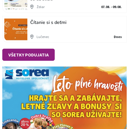
Ždiar
07.08. - 09.08.
Čítanie si s deťmi
Lučenec
Dnes
VŠETKY PODUJATIA