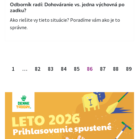
Odborník radí: Dohováranie vs. jedna výchovná po
zadku?
Ako riešite vy tieto situácie? Poradíme vám ako je to
správne.
Stránkovanie príspevkov
1
…
82
83
84
85
86
87
88
89