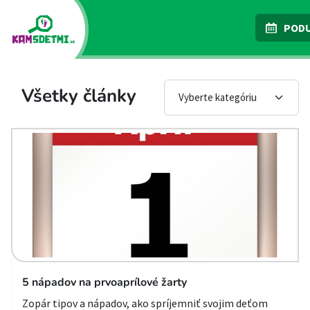
PODU
Všetky články
5 nápadov na prvoaprílové žarty
Zopár tipov a nápadov, ako spríjemniť svojim deťom