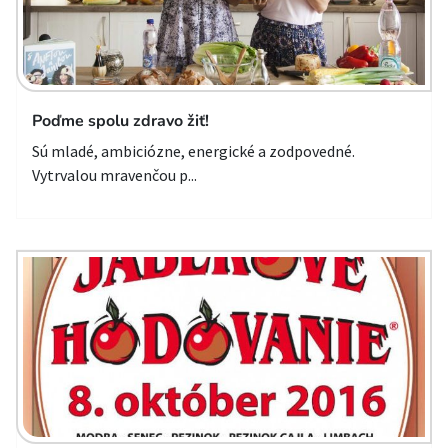
Poďme spolu zdravo žiť!
Sú mladé, ambiciózne, energické a zodpovedné.
Vytrvalou mravenčou p...