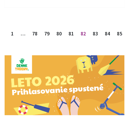
Stránkovanie príspevkov
1
…
78
79
80
81
82
83
84
85