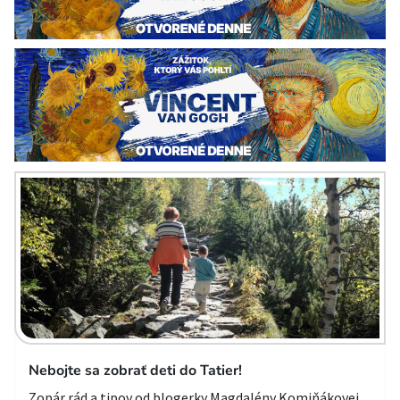
Nebojte sa zobrať deti do Tatier!
Zopár rád a tipov od blogerky Magdalény Komiňákovej.