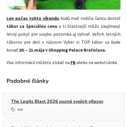
Len počas tohto víkendu
budú mať rodičia šancu dostať
tábor za špeciálnu cenu
a tí šťastnejší môžu zaujímavý
letný pobyt pre svojho potomka aj vyhrať. Veľtrh letných
táborov pre deti s názvom Vyber si TOP tábor sa bude
konať
20. – 21.mája v Shopping Palace Bratislava.
Viac informácií môžete získať na
FB
alebo na webstránke.
Podobné články
The Legits Blast 2026 pozná svojich víťazov
Iné