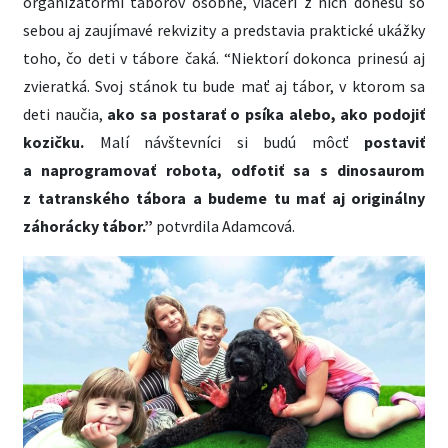
organizátormi táborov osobne, viacerí z nich donesú so
sebou aj zaujímavé rekvizity a predstavia praktické ukážky
toho, čo deti v tábore čaká. “Niektorí dokonca prinesú aj
zvieratká. Svoj stánok tu bude mať aj tábor, v ktorom sa
deti naučia,
ako sa postarať o psíka alebo, ako podojiť
kozičku.
Malí návštevníci si budú môcť
postaviť
a naprogramovať robota, odfotiť sa s dinosaurom
z tatranského tábora a budeme tu mať aj originálny
záhorácky tábor.”
potvrdila Adamcová.