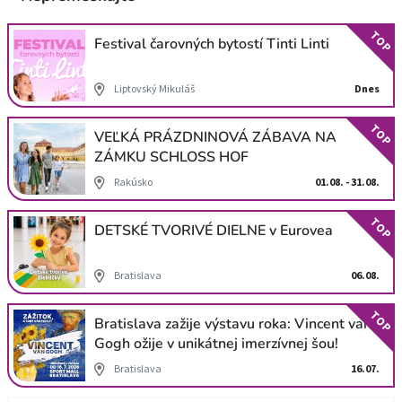
TOP
Festival čarovných bytostí Tinti Linti
Liptovský Mikuláš
Dnes
TOP
VEĽKÁ PRÁZDNINOVÁ ZÁBAVA NA
ZÁMKU SCHLOSS HOF
Rakúsko
01.08. - 31.08.
TOP
DETSKÉ TVORIVÉ DIELNE v Eurovea
Bratislava
06.08.
TOP
Bratislava zažije výstavu roka: Vincent van
Gogh ožije v unikátnej imerzívnej šou!
Bratislava
16.07.