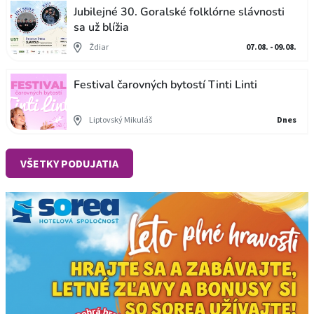
Jubilejné 30. Goralské folklórne slávnosti
sa už blížia
Ždiar
07.08. - 09.08.
Festival čarovných bytostí Tinti Linti
Liptovský Mikuláš
Dnes
VŠETKY PODUJATIA