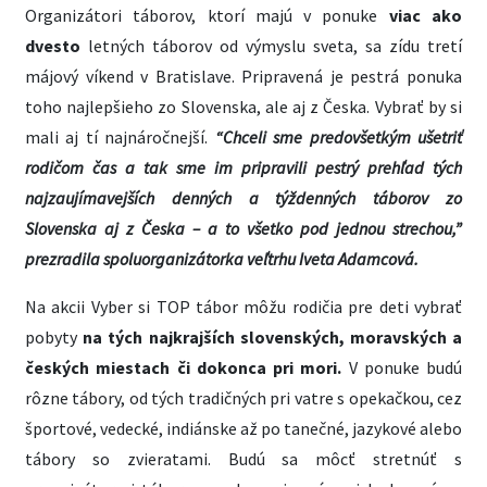
Organizátori táborov, ktorí majú v ponuke
viac ako
dvesto
letných táborov od výmyslu sveta, sa zídu tretí
májový víkend v Bratislave. Pripravená je pestrá ponuka
toho najlepšieho zo Slovenska, ale aj z Česka. Vybrať by si
mali aj tí najnáročnejší.
“Chceli sme predovšetkým ušetriť
rodičom čas a tak sme im pripravili pestrý prehľad tých
najzaujímavejších denných a týždenných táborov zo
Slovenska aj z Česka – a to všetko pod jednou strechou,”
prezradila spoluorganizátorka veľtrhu Iveta Adamcová.
Na akcii Vyber si TOP tábor môžu rodičia pre deti vybrať
pobyty
na tých najkrajších slovenských, moravských a
českých miestach či dokonca pri mori.
V ponuke budú
rôzne tábory, od tých tradičných pri vatre s opekačkou, cez
športové, vedecké, indiánske až po tanečné, jazykové alebo
tábory so zvieratami. Budú sa môcť stretnúť s