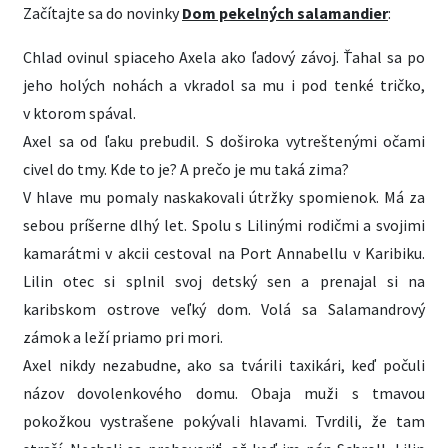
Začítajte sa do novinky
Dom pekelných salamandier
:
Chlad ovinul spiaceho Axela ako ľadový závoj. Ťahal sa po
jeho holých nohách a vkradol sa mu i pod tenké tričko,
v ktorom spával.
Axel sa od ľaku prebudil. S doširoka vytreštenými očami
civel do tmy. Kde to je? A prečo je mu taká zima?
V hlave mu pomaly naskakovali útržky spomienok. Má za
sebou príšerne dlhý let. Spolu s Lilinými rodičmi a svojimi
kamarátmi v akcii cestoval na Port Annabellu v Karibiku.
Lilin otec si splnil svoj detský sen a prenajal si na
karibskom ostrove veľký dom. Volá sa Salamandrový
zámok a leží priamo pri mori.
Axel nikdy nezabudne, ako sa tvárili taxikári, keď počuli
názov dovolenkového domu. Obaja muži s tmavou
pokožkou vystrašene pokývali hlavami. Tvrdili, že tam