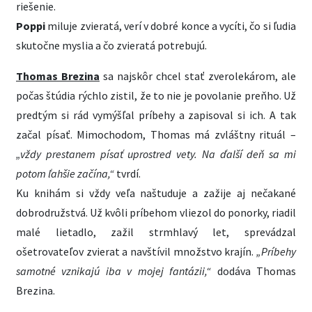
riešenie.
Poppi
miluje zvieratá, verí v dobré konce a vycíti, čo si ľudia
skutočne myslia a čo zvieratá potrebujú.
Thomas Brezina
sa najskôr chcel stať zverolekárom, ale
počas štúdia rýchlo zistil, že to nie je povolanie preňho. Už
predtým si rád vymýšľal príbehy a zapisoval si ich. A tak
začal písať. Mimochodom, Thomas má zvláštny rituál –
„vždy prestanem písať uprostred vety. Na ďalší deň sa mi
potom ľahšie začína,“
tvrdí.
Ku knihám si vždy veľa naštuduje a zažije aj nečakané
dobrodružstvá. Už kvôli príbehom vliezol do ponorky, riadil
malé lietadlo, zažil strmhlavý let, sprevádzal
ošetrovateľov zvierat a navštívil množstvo krajín.
„Príbehy
samotné vznikajú iba v mojej fantázii,“
dodáva Thomas
Brezina.