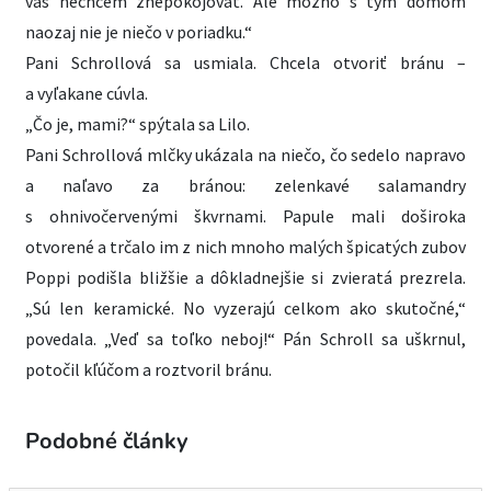
vás nechcem znepokojovať. Ale možno s tým domom
naozaj nie je niečo v poriadku.“
Pani Schrollová sa usmiala. Chcela otvoriť bránu –
a vyľakane cúvla.
„Čo je, mami?“ spýtala sa Lilo.
Pani Schrollová mlčky ukázala na niečo, čo sedelo napravo
a naľavo za bránou: zelenkavé salamandry
s ohnivočervenými škvrnami. Papule mali doširoka
otvorené a trčalo im z nich mnoho malých špicatých zubov
Poppi podišla bližšie a dôkladnejšie si zvieratá prezrela.
„Sú len keramické. No vyzerajú celkom ako skutočné,“
povedala. „Veď sa toľko neboj!“ Pán Schroll sa uškrnul,
potočil kľúčom a roztvoril bránu.
Podobné články