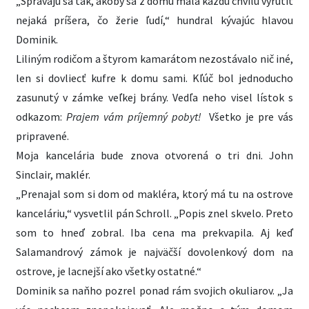
„Správajú sa tak, akoby sa z domu mala každú chvíľu vyrútiť
nejaká príšera, čo žerie ľudí,“ hundral kývajúc hlavou
Dominik.
Liliným rodičom a štyrom kamarátom nezostávalo nič iné,
len si dovliecť kufre k domu sami. Kľúč bol jednoducho
zasunutý v zámke veľkej brány. Vedľa neho visel lístok s
odkazom:
Prajem vám príjemný pobyt!
Všetko je pre vás
pripravené.
Moja kancelária bude znova otvorená o tri dni. John
Sinclair, maklér.
„Prenajal som si dom od makléra, ktorý má tu na ostrove
kanceláriu,“ vysvetlil pán Schroll. „Popis znel skvelo. Preto
som to hneď zobral. Iba cena ma prekvapila. Aj keď
Salamandrový zámok je najväčší dovolenkový dom na
ostrove, je lacnejší ako všetky ostatné.“
Dominik sa naňho pozrel ponad rám svojich okuliarov. „Ja