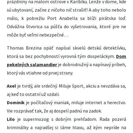
prázdniny na malom ostrove v Karibiku. Lenže v dome, kde
sú ubytovaní, začne z ničoho nič strašiť! A aby toho nebolo
málo, k pobrežiu Port Anabella sa blíži pirátska loď.
Odvážna štvorica sa púšťa do vyšetrovania, ktoré pre ne
môže byť veľmi nebezpečné…
Thomas Brezina opäť napísal skvelú detskú detektívku,
ktorá sa bez pochybností vyrovná tým dospeláckym.
Dom
pekelných salamandier
je dobrodružný a napínavý príbeh,
ktorý vás vtiahne od prvej strany.
Axel
je tvrdý, ale srdečný. Miluje šport, akciu a nevzdáva sa,
aj keď to ostatní už vzdali.
Dominik
je počítačový maniak, miluje internet a herectvo.
Vie rozprávať tak, že aj dospelí padnú na zadok.
Lilo
je supermozog s dobrým prehľadom. Rada pozerá
kriminálky a najradšej si láme hlavu, až kým nepríde na