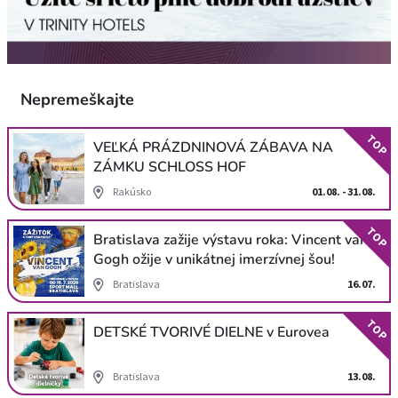
Nepremeškajte
TOP
VEĽKÁ PRÁZDNINOVÁ ZÁBAVA NA
ZÁMKU SCHLOSS HOF
Rakúsko
01.08. - 31.08.
TOP
Bratislava zažije výstavu roka: Vincent van
Gogh ožije v unikátnej imerzívnej šou!
Bratislava
16.07.
TOP
DETSKÉ TVORIVÉ DIELNE v Eurovea
Bratislava
13.08.