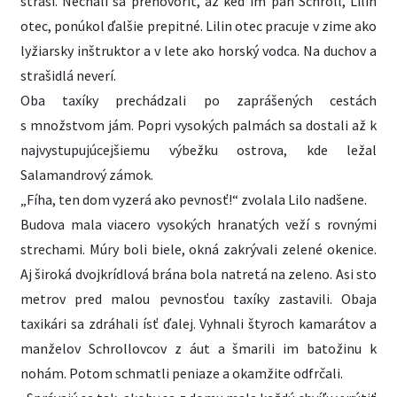
straší. Nechali sa prehovoriť, až keď im pán Schroll, Lilin
otec, ponúkol ďalšie prepitné. Lilin otec pracuje v zime ako
lyžiarsky inštruktor a v lete ako horský vodca. Na duchov a
strašidlá neverí.
Oba taxíky prechádzali po zaprášených cestách
s množstvom jám. Popri vysokých palmách sa dostali až k
najvystupujúcejšiemu výbežku ostrova, kde ležal
Salamandrový zámok.
„Fíha, ten dom vyzerá ako pevnosť!“ zvolala Lilo nadšene.
Budova mala viacero vysokých hranatých veží s rovnými
strechami. Múry boli biele, okná zakrývali zelené okenice.
Aj široká dvojkrídlová brána bola natretá na zeleno. Asi sto
metrov pred malou pevnosťou taxíky zastavili. Obaja
taxikári sa zdráhali ísť ďalej. Vyhnali štyroch kamarátov a
manželov Schrollovcov z áut a šmarili im batožinu k
nohám. Potom schmatli peniaze a okamžite odfrčali.