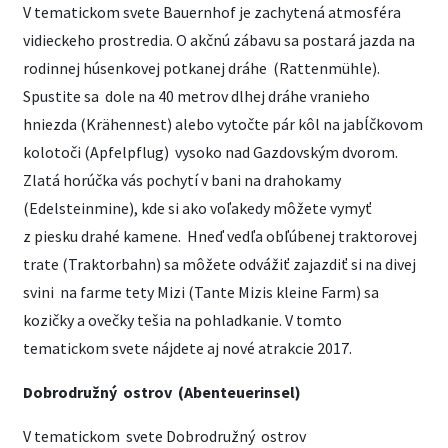
V tematickom svete Bauernhof je zachytená atmosféra
vidieckeho prostredia. O akčnú zábavu sa postará jazda na
rodinnej húsenkovej potkanej dráhe (Rattenmühle).
Spustite sa dole na 40 metrov dlhej dráhe vranieho
hniezda (Krähennest) alebo vytočte pár kôl na jabĺčkovom
kolotoči (Apfelpflug) vysoko nad Gazdovským dvorom.
Zlatá horúčka vás pochytí v bani na drahokamy
(Edelsteinmine), kde si ako voľakedy môžete vymyť
z piesku drahé kamene. Hneď vedľa obľúbenej traktorovej
trate (Traktorbahn) sa môžete odvážiť zajazdiť si na divej
svini na farme tety Mizi (Tante Mizis kleine Farm) sa
kozičky a ovečky tešia na pohladkanie. V tomto
tematickom svete nájdete aj nové atrakcie 2017.
Dobrodružný ostrov (Abenteuerinsel)
V tematickom svete Dobrodružný ostrov