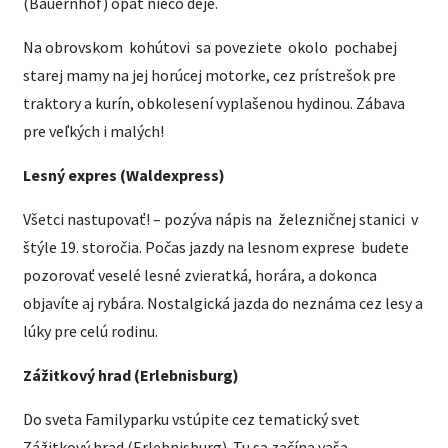
(Bauernhof) opäť niečo deje.
Na obrovskom kohútovi sa poveziete okolo pochabej
starej mamy na jej horúcej motorke, cez prístrešok pre
traktory a kurín, obkolesení vyplašenou hydinou. Zábava
pre veľkých i malých!
Lesný expres (Waldexpress)
Všetci nastupovať! – pozýva nápis na železničnej stanici v
štýle 19. storočia. Počas jazdy na lesnom exprese budete
pozorovať veselé lesné zvieratká, horára, a dokonca
objavíte aj rybára. Nostalgická jazda do neznáma cez lesy a
lúky pre celú rodinu.
Zážitkový hrad (Erlebnisburg)
Do sveta Familyparku vstúpite cez tematický svet
Zážitkový hrad (Erlebnisburg). Tu sa začína vaša