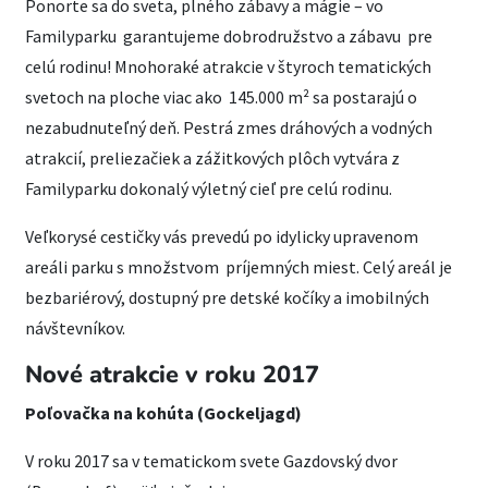
Ponorte sa do sveta, plného zábavy a mágie – vo
Familyparku garantujeme dobrodružstvo a zábavu pre
celú rodinu! Mnohoraké atrakcie v štyroch tematických
svetoch na ploche viac ako 145.000 m² sa postarajú o
nezabudnuteľný deň. Pestrá zmes dráhových a vodných
atrakcií, preliezačiek a zážitkových plôch vytvára z
Familyparku dokonalý výletný cieľ pre celú rodinu.
Veľkorysé cestičky vás prevedú po idylicky upravenom
areáli parku s množstvom príjemných miest. Celý areál je
bezbariérový, dostupný pre detské kočíky a imobilných
návštevníkov.
Nové atrakcie v roku 2017
Poľovačka na kohúta (Gockeljagd)
V roku 2017 sa v tematickom svete Gazdovský dvor