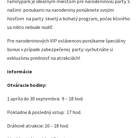
Familypark je ideálnym miestom pre narodeninovú party. S
našimi ponukami na narodeniny ponúknete svojim
hosťom na party skvelý a bohatý program, počas ktorého
sa nikto nebude nudiť.
Pre narodeninových VIP oslávencov ponúkame špeciálny
bonus v prípade zabezpečenej party: vychutnáte si
exkluzívnu prednosť na atrakciách!
Informácie
Otváracie hodiny:
1.apríla do 30 septembra: 9 – 18 hod.
Pokladne & posledný vstup: 17 hod.
Dráhové atrakcie: 10 – 18 hod.