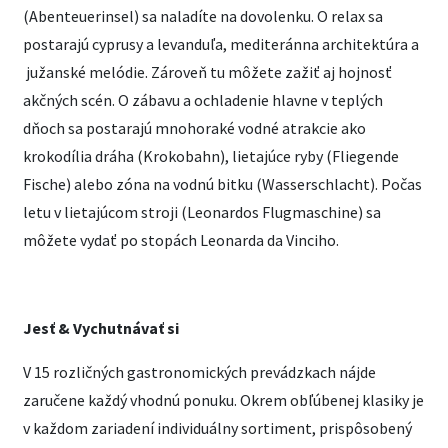
(Abenteuerinsel) sa naladíte na dovolenku. O relax sa
postarajú cyprusy a levanduľa, mediteránna architektúra a
južanské melódie. Zároveň tu môžete zažiť aj hojnosť
akčných scén. O zábavu a ochladenie hlavne v teplých
dňoch sa postarajú mnohoraké vodné atrakcie ako
krokodília dráha (Krokobahn), lietajúce ryby (Fliegende
Fische) alebo zóna na vodnú bitku (Wasserschlacht). Počas
letu v lietajúcom stroji (Leonardos Flugmaschine) sa
môžete vydať po stopách Leonarda da Vinciho.
Jesť & Vychutnávať si
V 15 rozličných gastronomických prevádzkach nájde
zaručene každý vhodnú ponuku. Okrem obľúbenej klasiky je
v každom zariadení individuálny sortiment, prispôsobený