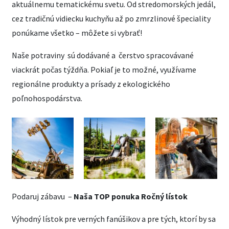
aktuálnemu tematickému svetu. Od stredomorských jedál,
cez tradičnú vidiecku kuchyňu až po zmrzlinové špeciality
ponúkame všetko – môžete si vybrať!
Naše potraviny sú dodávané a čerstvo spracovávané
viackrát počas týždňa. Pokiaľ je to možné, využívame
regionálne produkty a prísady z ekologického
poľnohospodárstva.
Podaruj zábavu –
Naša TOP ponuka Ročný lístok
Výhodný lístok pre verných fanúšikov a pre tých, ktorí by sa