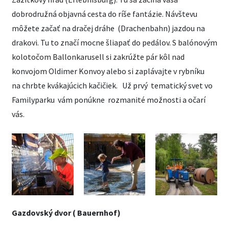
dobrodružná objavná cesta do ríše fantázie. Návštevu
môžete začať na dračej dráhe (Drachenbahn) jazdou na
drakovi. Tu to značí mocne šliapať do pedálov. S balónovým
kolotočom Ballonkarusell si zakrúžte pár kôl nad
konvojom Oldimer Konvoy alebo si zaplávajte v rybníku
na chrbte kvákajúcich kačičiek. Už prvý tematický svet vo
Familyparku vám ponúkne rozmanité možnosti a očarí
vás.
Gazdovský dvor ( Bauernhof)