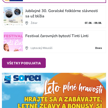
Jubilejné 30. Goralské folklórne slávnosti
sa už blížia
Ždiar
07.08. - 09.08.
Festival čarovných bytostí Tinti Linti
Liptovský Mikuláš
Dnes
VŠETKY PODUJATIA