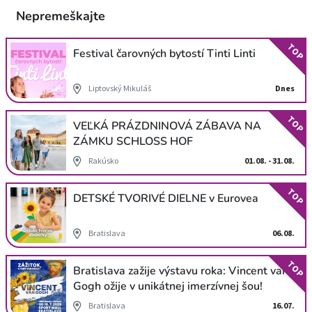
Nepremeškajte
TOP
Festival čarovných bytostí Tinti Linti
Liptovský Mikuláš
Dnes
TOP
VEĽKÁ PRÁZDNINOVÁ ZÁBAVA NA
ZÁMKU SCHLOSS HOF
Rakúsko
01.08. - 31.08.
TOP
DETSKÉ TVORIVÉ DIELNE v Eurovea
Bratislava
06.08.
TOP
Bratislava zažije výstavu roka: Vincent van
Gogh ožije v unikátnej imerzívnej šou!
Bratislava
16.07.