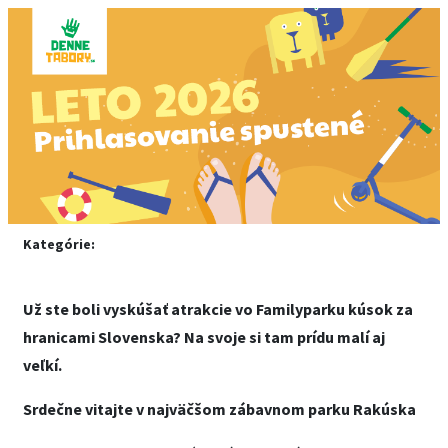
Kategórie:
Už ste boli vyskúšať atrakcie vo Familyparku kúsok za
hranicami Slovenska? Na svoje si tam prídu malí aj
veľkí.
Srdečne vitajte v najväčšom zábavnom parku Rakúska