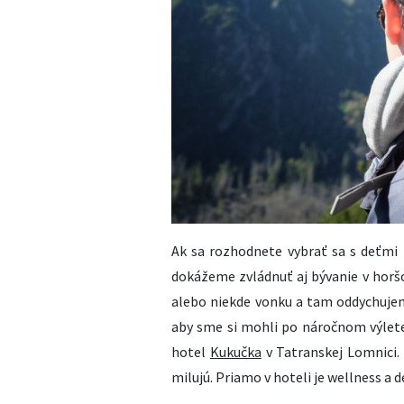
Ak sa rozhodnete vybrať sa s deťmi n
dokážeme zvládnuť aj bývanie v horš
alebo niekde vonku a tam oddychujeme
aby sme si mohli po náročnom výlete
hotel
Kukučka
v Tatranskej Lomnici.
milujú. Priamo v hoteli je wellness a 