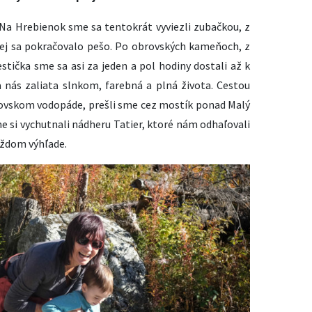
a Hrebienok sme sa tentokrát vyviezli zubačkou, z
ej sa pokračovalo pešo. Po obrovských kameňoch, z
tička sme sa asi za jeden a pol hodiny dostali až k
a nás zaliata slnkom, farebná a plná života. Cestou
brovskom vodopáde, prešli sme cez mostík ponad Malý
e si vychutnali nádheru Tatier, ktoré nám odhaľovali
aždom výhľade.