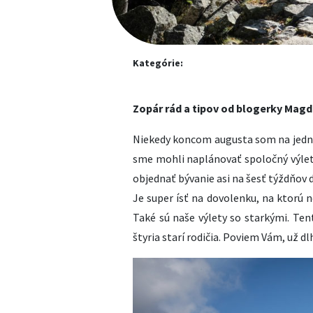
Kategórie:
Zopár rád a tipov od blogerky Mag
Niekedy koncom augusta som na jednej
sme mohli naplánovať spoločný výlet. 
objednať bývanie asi na šesť týždňov 
Je super ísť na dovolenku, na ktorú n
Také sú naše výlety so starkými. Tent
štyria starí rodičia. Poviem Vám, už d