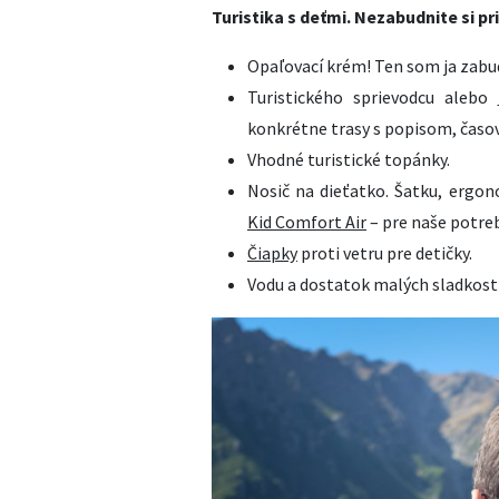
Turistika s deťmi. Nezabudnite si pri
Opaľovací krém! Ten som ja zabudl
Turistického sprievodcu alebo
konkrétne trasy s popisom, čas
Vhodné turistické topánky.
Nosič na dieťatko. Šatku, ergon
Kid Comfort Air
– pre naše potreb
Čiapky
proti vetru pre detičky.
Vodu a dostatok malých sladkostič