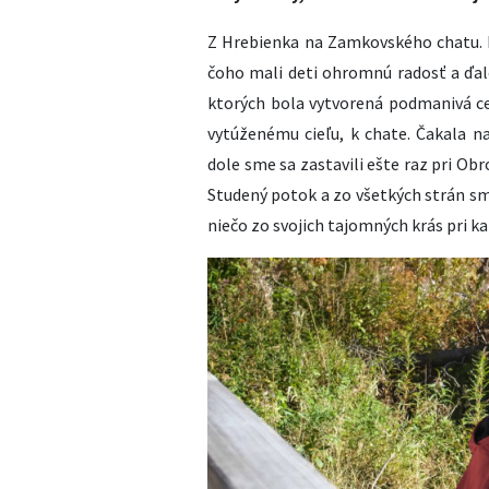
Z Hrebienka na Zamkovského chatu. N
čoho mali deti ohromnú radosť a ďal
ktorých bola vytvorená podmanivá ces
vytúženému cieľu, k chate. Čakala n
dole sme sa zastavili ešte raz pri O
Studený potok a zo všetkých strán sm
niečo zo svojich tajomných krás pri k