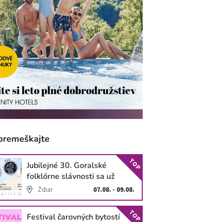
premeškajte
TOP
Jubilejné 30. Goralské
folklórne slávnosti sa už
blížia
Ždiar
07.08. - 09.08.
TOP
Festival čarovných bytostí