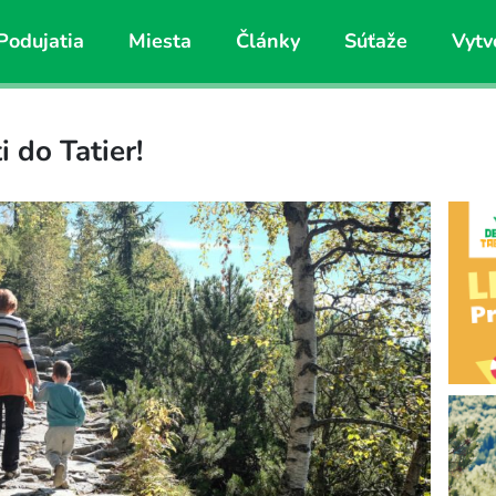
Podujatia
Miesta
Články
Súťaže
Vytv
 do Tatier!