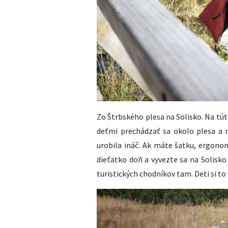
Zo Štrbského plesa na Solisko. Na túto
deťmi prechádzať sa okolo plesa a 
urobila ináč. Ak máte šatku, ergono
dieťatko doň a vyvezte sa na Solisko
turistických chodníkov tam. Deti si to