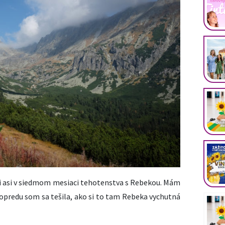
ili asi v siedmom mesiaci tehotenstva s Rebekou. Mám
opredu som sa tešila, ako si to tam Rebeka vychutná