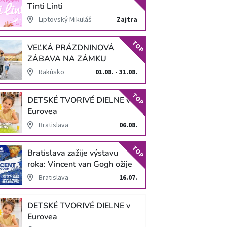
Tinti Linti
Liptovský Mikuláš
Zajtra
TOP
VEĽKÁ PRÁZDNINOVÁ
ZÁBAVA NA ZÁMKU
SCHLOSS HOF
Rakúsko
01.08. - 31.08.
TOP
DETSKÉ TVORIVÉ DIELNE v
Eurovea
Bratislava
06.08.
TOP
Bratislava zažije výstavu
roka: Vincent van Gogh ožije
v unikátnej imerzívnej šou!
Bratislava
16.07.
DETSKÉ TVORIVÉ DIELNE v
Eurovea