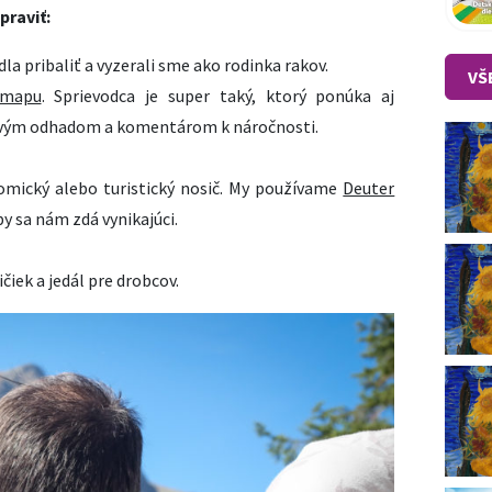
praviť:
a pribaliť a vyzerali sme ako rodinka rakov.
VŠ
mapu
. Sprievodca je super taký, ktorý ponúka aj
ovým odhadom a komentárom k náročnosti.
omický alebo turistický nosič. My používame
Deuter
y sa nám zdá vynikajúci.
iek a jedál pre drobcov.