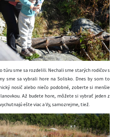
 túru sme sa rozdelili. Nechali sme starých rodičov s
my sme sa vybrali hore na Solisko. Dnes by som to
mický nosič alebo niečo podobné, zoberte si menšie
 lanovkou. Až budete hore, môžete si vybrať jeden z
 vychutnajú ešte viac a Vy, samozrejme, tiež.