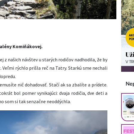
dalény Komiňákovej.
 z našich návštev u starých rodičov nadhodila, že by
Veľmi rýchlo prišla reč na Tatry. Starkú sme nechali
dopredu.
Ne
emusíte nič dohadovať. Stačí ak sa zbalíte a prídete.
okrát bol pomer vynikajúci: dvaja rodičia, dve deti a
lho som si tak senzačne neoddýchla.