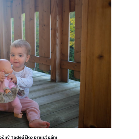
jročný Tadeáško prejsť sám