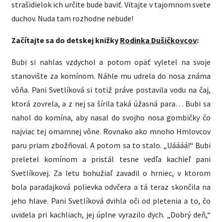
strašidielok ich určite bude baviť. Vitajte v tajomnom svete
duchov. Nuda tam rozhodne nebude!
Začítajte sa do detskej knižky
Rodinka Dušičkovcov
:
Bubi si nahlas vzdychol a potom opäť vyletel na svoje
stanovište za komínom. Náhle mu udrela do nosa známa
vôňa. Pani Svetlíková si totiž práve postavila vodu na čaj,
ktorá zovrela, a z nej sa šírila taká úžasná para… Bubi sa
nahol do komína, aby nasal do svojho nosa gombičky čo
najviac tej omamnej vône. Rovnako ako mnoho Hmlovcov
paru priam zbožňoval. A potom sa to stalo. „Uáááá!“ Bubi
preletel komínom a pristál tesne vedľa kachieľ pani
Svetlíkovej. Za letu bohužiaľ zavadil o hrniec, v ktorom
bola paradajková polievka odvčera a tá teraz skončila na
jeho hlave. Pani Svetlíková dvihla oči od pletenia a to, čo
uvidela pri kachliach, jej úplne vyrazilo dych. „Dobrý deň,“