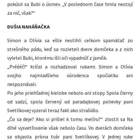
pokúsil sa Bubi o úsmev. „V poslednom čase hmla nestojí
za nič, však?“
DUŠIA NAHÁŇAČKA
Simon a Olívia sa ešte nestihli celkom spamätať zo
strešného pádu, keď sa rozleteli dvere domčeka a z nich
vyletel Bubi, ktorému išli oči vypadnúť z jamôk.
„Préééč!“ kričal a rozhadzoval rukami. Simon a Olívia
svojho najmladšieho súrodenca spočiatku ani
nespoznávali.
Po jeho priehľadnej bielobe nebolo ani stopy. Spola čierny
od sadzí, spola červený od paradajkovej polievky pani
Svetlíkovej vyzeral teraz fakt ako strašidlo.
„Čo sa deje? Ako si prišiel k tomu melíru?“ zlostil sa Na
dlhé vysvetľovanie však nebolo času. Vo dverách domčeka
sa objavila prísna tvár pani Svetlíkovej. V jednej ruke