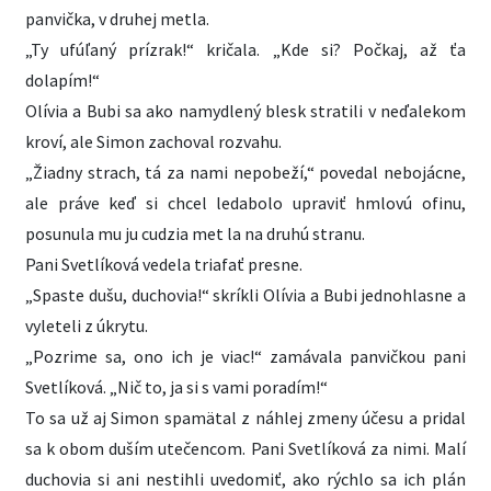
panvička, v druhej metla.
„Ty ufúľaný prízrak!“ kričala. „Kde si? Počkaj, až ťa
dolapím!“
Olívia a Bubi sa ako namydlený blesk stratili v neďalekom
kroví, ale Simon zachoval rozvahu.
„Žiadny strach, tá za nami nepobeží,“ povedal nebojácne,
ale práve keď si chcel ledabolo upraviť hmlovú ofinu,
posunula mu ju cudzia met la na druhú stranu.
Pani Svetlíková vedela triafať presne.
„Spaste dušu, duchovia!“ skríkli Olívia a Bubi jednohlasne a
vyleteli z úkrytu.
„Pozrime sa, ono ich je viac!“ zamávala panvičkou pani
Svetlíková. „Nič to, ja si s vami poradím!“
To sa už aj Simon spamätal z náhlej zmeny účesu a pridal
sa k obom duším utečencom. Pani Svetlíková za nimi. Malí
duchovia si ani nestihli uvedomiť, ako rýchlo sa ich plán