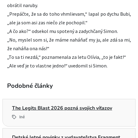
obrátil naruby.
„Prepáčte, že sa do toho vhmlievam,“ lapal po dychu Bubi,
„ale ja som asi zas niečo zle pochopil.“
„A čo ako?“ odsekol mu spotený a zadychčaný Simon.
„No, myslel som si, že máme naháňať my ju, ale zdá sa mi,
že naháňa ona nás!“
„To sa ti nezdá,“ poznamenala za letu Olívia, „to je fakt!“
„Ale veď je to vlastne jedno!“ uvedomil si Simon.
Podobné články
The Legits Blast 2026 pozná svojich víťazov
Iné
Detské letné novinky z vydavateľstva Fragment