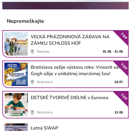
Nepremeškajte
TOP
VEĽKÁ PRÁZDNINOVÁ ZÁBAVA NA
ZÁMKU SCHLOSS HOF
Rakúsko
01.08. - 31.08.
TOP
Bratislava zažije výstavu roka: Vincent van
Gogh ožije v unikátnej imerzívnej šou!
Bratislava
16.07.
TOP
DETSKÉ TVORIVÉ DIELNE v Eurovea
Bratislava
13.08.
Letný SWAP