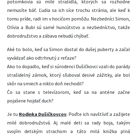
potomkovia sú milé strašidlá, ktorých sa rozhodne
nemusíte báť. Ľudia sa ich síce trochu stránia, ale keď k
tomu príde, radi im v hocičom pomôžu. Nezbedníci Simon,
Olívia a Bubi sú samé huncútstvo a nezbedníctvo, takže
dobrodružstvo a zábava nebudú chýbať.
Aké to bolo, keď sa Simon dostal do dušej puberty a začal
vyvádzať ako odtrhnutý z reťaze?
Ako to dopadlo, keď si súrodenci Dušičkovci vzali do parády
strašidelný zámok, ktorý sľuboval desivé zážitky, ale bol
skôr na smiech a nikto doň nechodil?
Čo sa stane s televízorom, keď sa na anténe začne
pojašene hojdať duch?
Je tu
Rodinka Dušičkovcov
. Poďte ich navštíviť a zažijete
milé dobrodružstvá. Aj malé deti sa rady boja, takým
svojím detským strachom a táto milá knižka plná