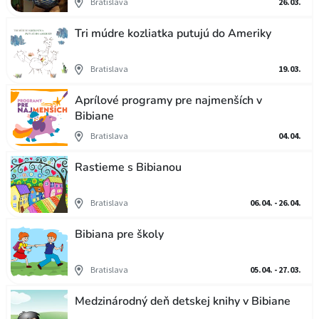
Bratislava
26.03.
Tri múdre kozliatka putujú do Ameriky
Bratislava
19.03.
Aprílové programy pre najmenších v
Bibiane
Bratislava
04.04.
Rastieme s Bibianou
Bratislava
06.04. - 26.04.
Bibiana pre školy
Bratislava
05.04. - 27.03.
Medzinárodný deň detskej knihy v Bibiane