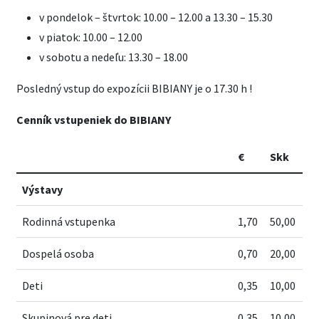
v pondelok – štvrtok: 10.00 – 12.00 a 13.30 – 15.30
v piatok: 10.00 – 12.00
v sobotu a nedeľu: 13.30 – 18.00
Posledný vstup do expozícii BIBIANY je o 17.30 h !
Cenník vstupeniek do BIBIANY
€
Skk
Výstavy
Rodinná vstupenka
1,70
50,00
Dospelá osoba
0,70
20,00
Deti
0,35
10,00
Skupinová pre deti
0,35
10,00