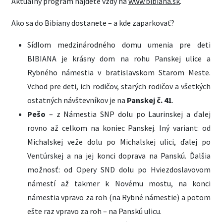
Aktuálny program nájdete vždy na
www.bibiana.sk
.
Ako sa do Bibiany dostanete – a kde zaparkovať?
Sídlom medzinárodného domu umenia pre deti
BIBIANA je krásny dom na rohu Panskej ulice a
Rybného námestia v bratislavskom Starom Meste.
Vchod pre deti, ich rodičov, starých rodičov a všetkých
ostatných návštevníkov je na
Panskej č. 41
.
Pešo
– z Námestia SNP dolu po Laurinskej a ďalej
rovno až celkom na koniec Panskej. Iný variant: od
Michalskej veže dolu po Michalskej ulici, ďalej po
Ventúrskej a na jej konci doprava na Panskú. Ďalšia
možnosť: od Opery SND dolu po Hviezdoslavovom
námestí až takmer k Novému mostu, na konci
námestia vpravo za roh (na Rybné námestie) a potom
ešte raz vpravo za roh – na Panskú ulicu.