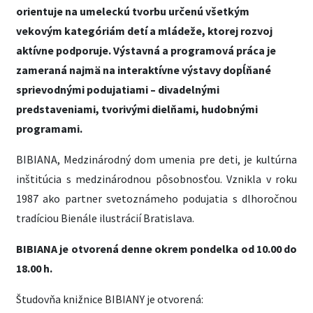
orientuje na umeleckú tvorbu určenú všetkým
vekovým kategóriám detí a mládeže, ktorej rozvoj
aktívne podporuje. Výstavná a programová práca je
zameraná najmä na interaktívne výstavy dopĺňané
sprievodnými podujatiami – divadelnými
predstaveniami, tvorivými dielňami, hudobnými
programami.
BIBIANA, Medzinárodný dom umenia pre deti, je kultúrna
inštitúcia s medzinárodnou pôsobnosťou. Vznikla v roku
1987 ako partner svetoznámeho podujatia s dlhoročnou
tradíciou Bienále ilustrácií Bratislava.
BIBIANA je otvorená denne okrem pondelka od 10.00 do
18.00 h.
Študovňa knižnice BIBIANY je otvorená: