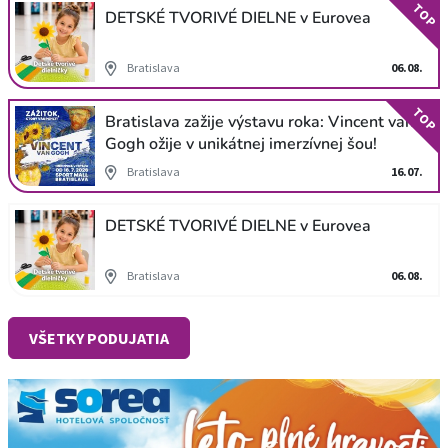
TOP
DETSKÉ TVORIVÉ DIELNE v Eurovea
Bratislava
06.08.
TOP
Bratislava zažije výstavu roka: Vincent van
Gogh ožije v unikátnej imerzívnej šou!
Bratislava
16.07.
DETSKÉ TVORIVÉ DIELNE v Eurovea
Bratislava
06.08.
VŠETKY PODUJATIA