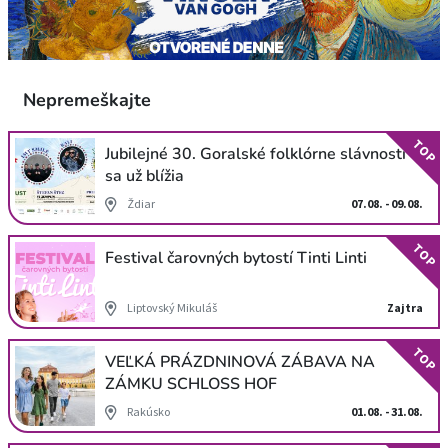
Nepremeškajte
TOP
Jubilejné 30. Goralské folklórne slávnosti
sa už blížia
Ždiar
07.08. - 09.08.
TOP
Festival čarovných bytostí Tinti Linti
Liptovský Mikuláš
Zajtra
TOP
VEĽKÁ PRÁZDNINOVÁ ZÁBAVA NA
ZÁMKU SCHLOSS HOF
Rakúsko
01.08. - 31.08.