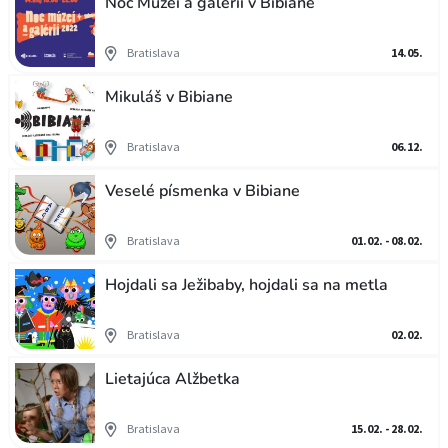
Noc Muzeí a galérií v Bibiane
Bratislava
14.05.
Mikuláš v Bibiane
Bratislava
06.12.
Veselé písmenka v Bibiane
Bratislava
01.02. - 08.02.
Hojdali sa Ježibaby, hojdali sa na metla
Bratislava
02.02.
Lietajúca Alžbetka
Bratislava
15.02. - 28.02.