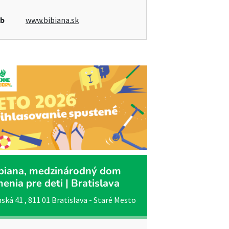
b
www.bibiana.sk
biana, medzinárodný dom
enia pre deti | Bratislava
ská 41 , 811 01 Bratislava - Staré Mesto