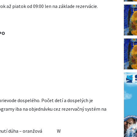
ok až piatok od 09:00 len na základe rezervácie.
PO
prievode dospelého. Počet detí a dospelých je
ogramy iba na objednávku cez rezervačný systém na
chutí dúha – oranžová W