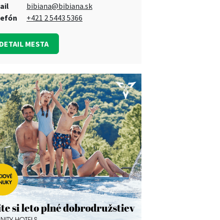
ail
bibiana@bibiana.sk
lefón
+421 2 5443 5366
DETAIL MESTA