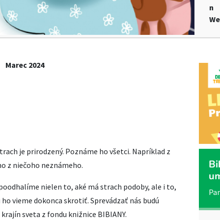
n
We
Marec 2024
 Strach je prirodzený. Poznáme ho všetci. Napríklad z
Bi
cho z niečoho neznámeho.
um
poodhalíme nielen to, aké má strach podoby, ale i to,
Pan
 ho vieme dokonca skrotiť. Sprevádzať nás budú
 krajín sveta z fondu knižnice BIBIANY.