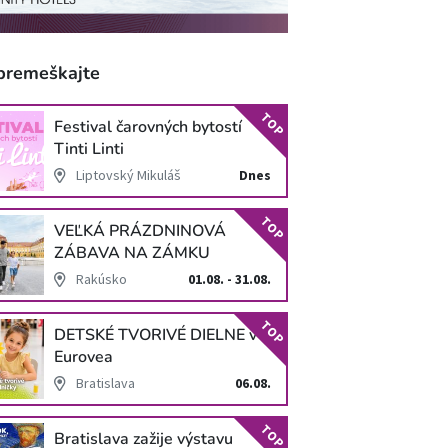
premeškajte
TOP
Festival čarovných bytostí
Tinti Linti
Liptovský Mikuláš
Dnes
TOP
VEĽKÁ PRÁZDNINOVÁ
ZÁBAVA NA ZÁMKU
SCHLOSS HOF
Rakúsko
01.08. - 31.08.
TOP
DETSKÉ TVORIVÉ DIELNE v
Eurovea
Bratislava
06.08.
TOP
Bratislava zažije výstavu