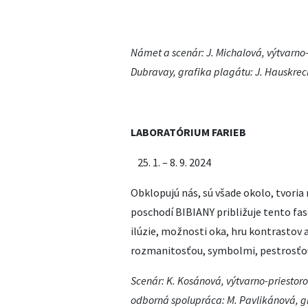
Námet a scenár: J. Michalová, výtvarno-
Dubravay, grafika plagátu: J. Hauskrec
LABORATÓRIUM FARIEB
1. – 8. 9. 2024
Obklopujú nás, sú všade okolo, tvoria 
poschodí BIBIANY približuje tento fas
ilúzie, možnosti oka, hru kontrastov 
rozmanitosťou, symbolmi, pestrosťou,
Scenár: K. Kosánová, výtvarno-priestorov
odborná spolupráca: M. Pavlikánová, gr