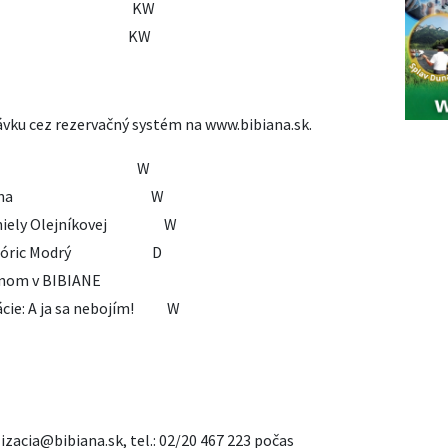
Kvak a čľup KW
0 Škatuľka KW
ávku cez rezervačný systém na www.bibiana.sk.
Mimikry W
bná krajina W
Daniely Olejníkovej W
ka a Móric Modrý D
senom v BIBIANE
ie: A ja sa nebojím! W
izacia@bibiana.sk, tel.: 02/20 467 223 počas