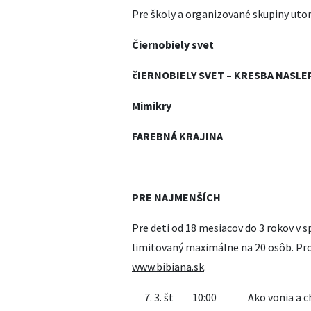
Pre školy a organizované skupiny utor
Čiernobiely svet
čIERNOBIELY SVET – KRESBA NASLE
Mimikry
FAREBNÁ KRAJINA
PRE NAJMENŠÍCH
Pre deti od 18 mesiacov do 3 rokov v s
limitovaný maximálne na 20 osôb. Pr
www.bibiana.sk
.
3. št 10:00 Ako vonia a 