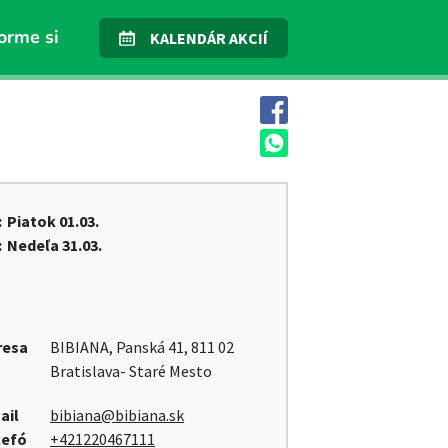
orme si
KALENDÁR AKCIÍ
:
Piatok
01.03.
:
Nedeľa
31.03.
resa
BIBIANA, Panská 41, 811 02
Bratislava- Staré Mesto
ail
bibiana@bibiana.sk
lefó
+421220467111