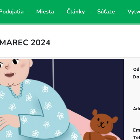
Podujatia
Miesta
Články
Súťaže
Vytv
 MAREC 2024
Od
Do
Ad
Em
Te