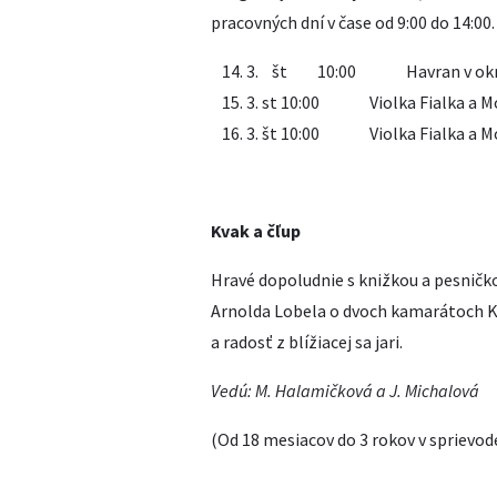
pracovných dní v čase od 9:00 do 14:00.
3. št 10:00 Havr
3. st 10:00 Violka Fialka 
3. št 10:00 Violka Fialka 
Kvak a čľup
Hravé dopoludnie s knižkou a pesničko
Arnolda Lobela o dvoch kamarátoch Kv
a radosť z blížiacej sa jari.
Vedú: M. Halamičková a J. Michalová
(Od 18 mesiacov do 3 rokov v sprievo