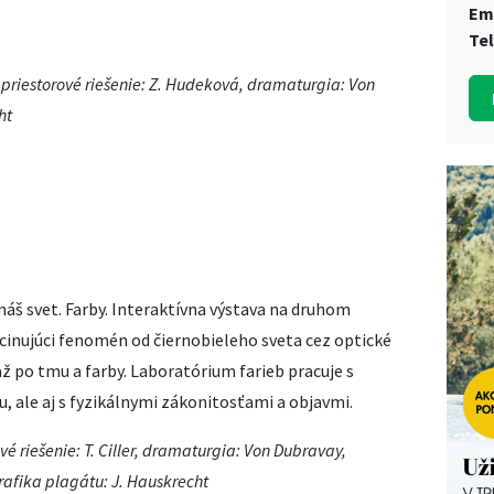
Em
Te
priestorové riešenie: Z. Hudeková,
dramaturgia: Von
ht
náš svet. Farby. Interaktívna výstava na druhom
cinujúci fenomén od čiernobieleho sveta cez optické
až po tmu a farby. Laboratórium farieb pracuje s
 ale aj s fyzikálnymi zákonitosťami a objavmi.
é riešenie: T. Ciller, dramaturgia: Von Dubravay,
afika plagátu: J. Hauskrecht