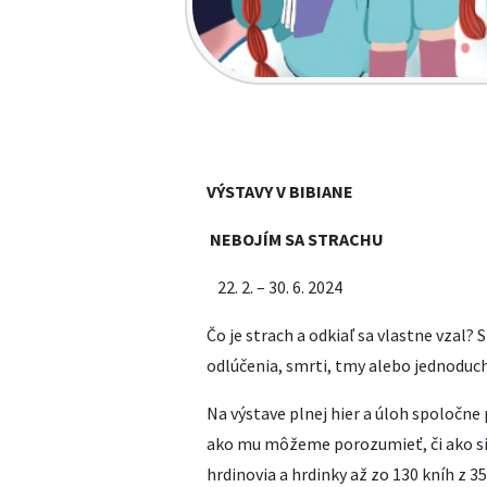
VÝSTAVY V BIBIANE
NEBOJÍM SA STRACHU
2. – 30. 6. 2024
Čo je strach a odkiaľ sa vlastne vzal?
odlúčenia, smrti, tmy alebo jednodu
Na výstave plnej hier a úloh spoločne 
ako mu môžeme porozumieť, či ako si
hrdinovia a hrdinky až zo 130 kníh z 35