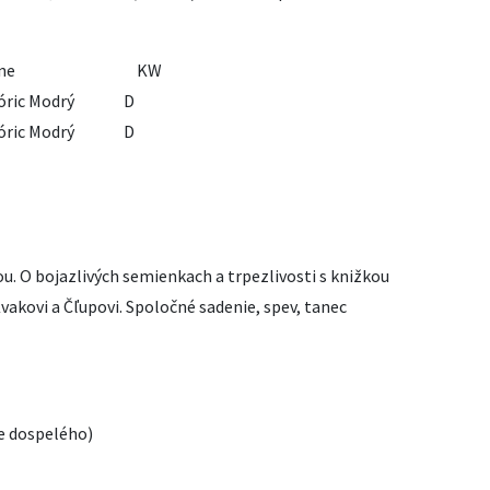
an v okne KW
a Móric Modrý D
a Móric Modrý D
u. O bojazlivých semienkach a trpezlivosti s knižkou
akovi a Čľupovi. Spoločné sadenie, spev, tanec
de dospelého)