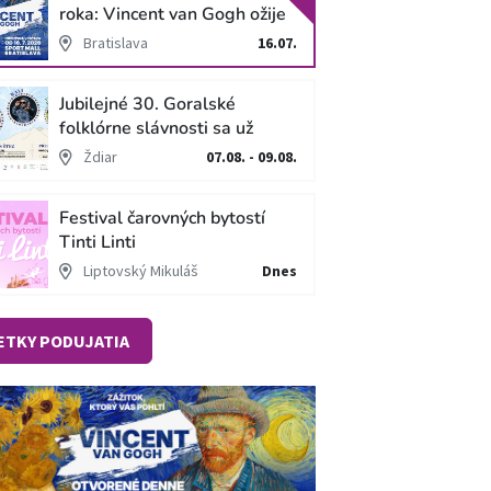
roka: Vincent van Gogh ožije
v unikátnej imerzívnej šou!
Bratislava
16.07.
Jubilejné 30. Goralské
folklórne slávnosti sa už
blížia
Ždiar
07.08. - 09.08.
Festival čarovných bytostí
Tinti Linti
Liptovský Mikuláš
Dnes
ETKY PODUJATIA