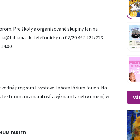
torom. Pre školy a organizované skupiny len na
cia@bibiana.sk, telefonicky na 02/20 467 222/223
 14:00.
ievodný program k výstave Laboratórium farieb. Na
 s lektorom rozmanitosť a význam farieb v umení, vo
VŠ
IUM FARIEB