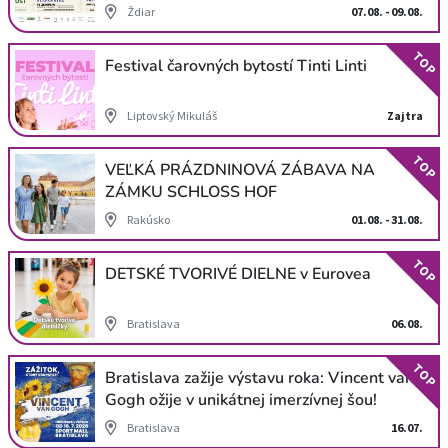
Ždiar
07.08. - 09.08.
TOP
Festival čarovných bytostí Tinti Linti
Liptovský Mikuláš
Zajtra
TOP
VEĽKÁ PRÁZDNINOVÁ ZÁBAVA NA
ZÁMKU SCHLOSS HOF
Rakúsko
01.08. - 31.08.
TOP
DETSKÉ TVORIVÉ DIELNE v Eurovea
Bratislava
06.08.
TOP
Bratislava zažije výstavu roka: Vincent van
Gogh ožije v unikátnej imerzívnej šou!
Bratislava
16.07.