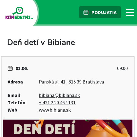
PODUJATIA
Deň detí v Bibiane
01.06.
09:00
Adresa
Panská ul. 41 , 815 39 Bratislava
Email
bibiana@bibiana.sk
Telefón
+ 421 2 20 467 131
Web
www.bibiana.sk