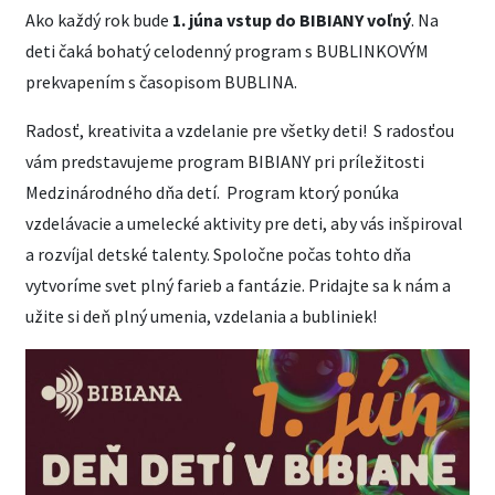
Ako každý rok bude
1. júna vstup do BIBIANY voľný
. Na
deti čaká bohatý celodenný program s BUBLINKOVÝM
prekvapením s časopisom BUBLINA.
Radosť, kreativita a vzdelanie pre všetky deti! S radosťou
vám predstavujeme program BIBIANY pri príležitosti
Medzinárodného dňa detí. Program ktorý ponúka
vzdelávacie a umelecké aktivity pre deti, aby vás inšpiroval
a rozvíjal detské talenty. Spoločne počas tohto dňa
vytvoríme svet plný farieb a fantázie. Pridajte sa k nám a
užite si deň plný umenia, vzdelania a bubliniek!