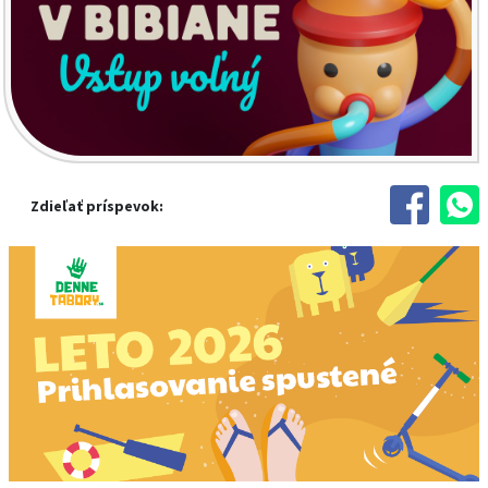
Zdieľať príspevok: