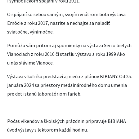
i symbolickom spájaní v roku 2011.
O spájaní so sebou samým, svojím vnútrom bola výstava
Emócie z roku 2017, nazrite a nechajte sa naladiť
sviatočne, výnimočne.
Pomôžu vám pritom aj spomienky na výstavu Sen o bielych
Vianociach z roku 2010 či staršiu výstavu z roku 1999 Ako
u nás slávime Vianoce.
Výstava v kufríku predstaví aj niečo z plánov BIBIANY. Od 25.
januára 2024 sa priestory medzinárodného domu umenia
pre deti stanú laboratóriom farieb.
Počas víkendov a školských prázdnin pripravuje BIBIANA
úvod výstavy s lektorom každú hodinu.