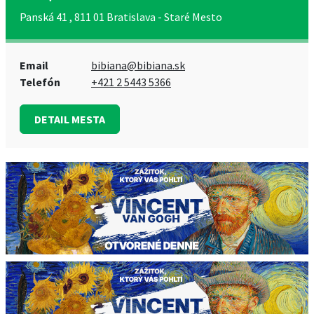
Panská 41 , 811 01 Bratislava - Staré Mesto
Email
bibiana@bibiana.sk
Telefón
+421 2 5443 5366
DETAIL MESTA