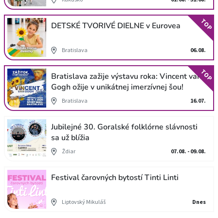
TOP
DETSKÉ TVORIVÉ DIELNE v Eurovea
Bratislava
06.08.
TOP
Bratislava zažije výstavu roka: Vincent van
Gogh ožije v unikátnej imerzívnej šou!
Bratislava
16.07.
Jubilejné 30. Goralské folklórne slávnosti
sa už blížia
Ždiar
07.08. - 09.08.
Festival čarovných bytostí Tinti Linti
Liptovský Mikuláš
Dnes