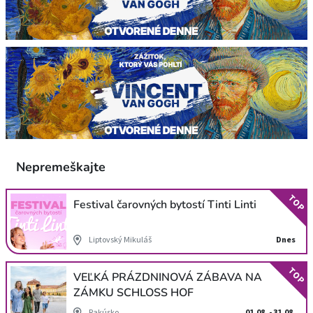
Nepremeškajte
TOP
Festival čarovných bytostí Tinti Linti
Liptovský Mikuláš
Dnes
TOP
VEĽKÁ PRÁZDNINOVÁ ZÁBAVA NA
ZÁMKU SCHLOSS HOF
Rakúsko
01.08. - 31.08.