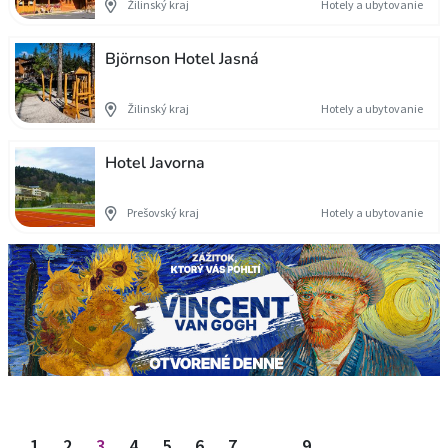
Žilinský kraj
Hotely a ubytovanie
Björnson Hotel Jasná
Žilinský kraj
Hotely a ubytovanie
Hotel Javorna
Prešovský kraj
Hotely a ubytovanie
Stránkovanie príspevkov
1
2
3
4
5
6
7
…
9