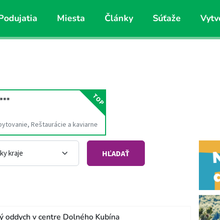
Podujatia
Miesta
Články
Súťaže
Vytv
TOP
***
bytovanie, Reštaurácie a kaviarne
HĽADAŤ
ý oddych v centre Dolného Kubína