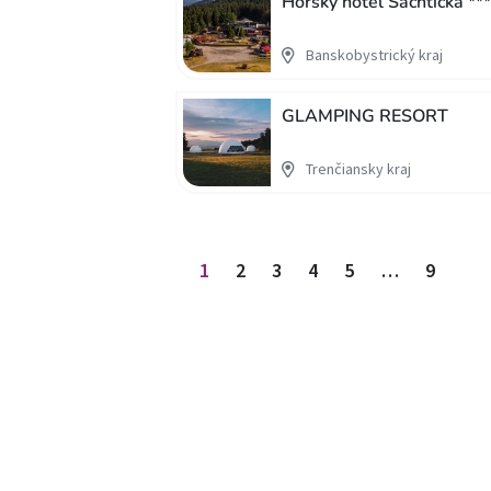
Horský hotel Šachtička ***
Banskobystrický kraj
GLAMPING RESORT
Trenčiansky kraj
Stránkovanie príspevkov
1
2
3
4
5
…
9