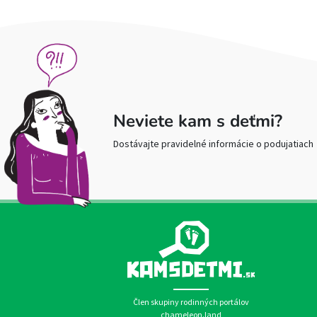
Neviete kam s deťmi?
Dostávajte pravidelné informácie o podujatiach
Člen skupiny rodinných portálov
chameleon.land