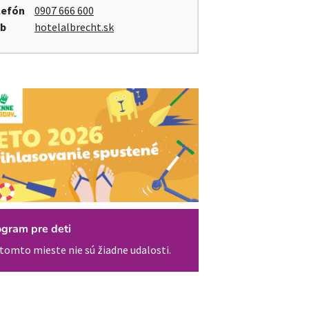
lefón
0907 666 600
b
hotelalbrecht.sk
ogram pre deti
tomto mieste nie sú žiadne udalosti.