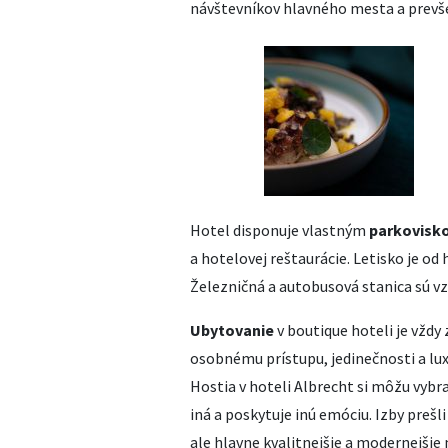
návštevníkov hlavného mesta a prevšet
Hotel disponuje vlastným
parkovisk
a hotelovej reštaurácie. Letisko je od
Železničná a autobusová stanica sú v
Ubytovanie
v boutique hoteli je vždy
osobnému prístupu, jedinečnosti a lu
Hostia v hoteli Albrecht si môžu vybra
iná a poskytuje inú emóciu. Izby prešli 
ale hlavne kvalitnejšie a modernejšie