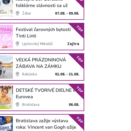
folklórne slávnosti sa už
blížia
Ždiar
07.08. - 09.08.
TOP
Festival čarovných bytostí
Tinti Linti
Liptovský Mikuláš
Zajtra
TOP
VEĽKÁ PRÁZDNINOVÁ
ZÁBAVA NA ZÁMKU
SCHLOSS HOF
Rakúsko
01.08. - 31.08.
TOP
DETSKÉ TVORIVÉ DIELNE v
Eurovea
Bratislava
06.08.
TOP
Bratislava zažije výstavu
roka: Vincent van Gogh ožije