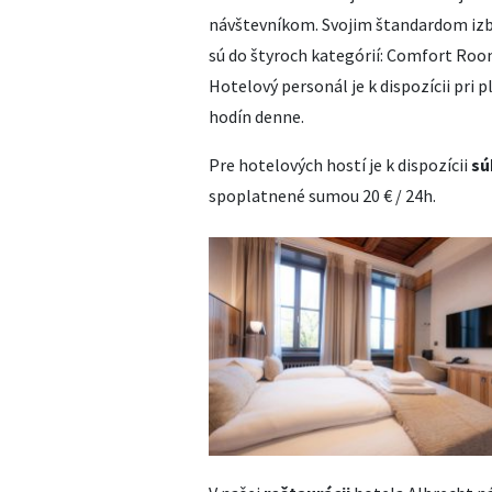
návštevníkom. Svojim štandardom izby
sú do štyroch kategórií: Comfort Roo
Hotelový personál je k dispozícii pri p
hodín denne.
Pre hotelových hostí je k dispozícii
sú
spoplatnené sumou 20 € / 24h.