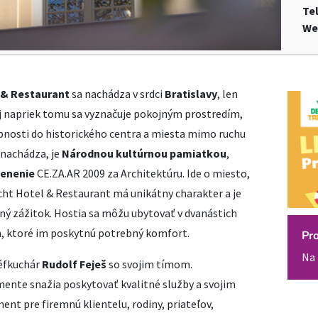
Te
We
 & Restaurant
sa nachádza v srdci
Bratislavy
, len
Aj napriek tomu sa vyznačuje pokojným prostredím,
pnosti do historického centra a miesta mimo ruchu
 nachádza, je
Národnou kultúrnou pamiatkou
,
enenie
CE.ZA.AR 2009 za Architektúru. Ide o miesto,
cht Hotel & Restaurant má unikátny charakter a je
ný zážitok. Hostia sa môžu ubytovať v dvanástich
, ktoré im poskytnú potrebný komfort.
Pr
Na 
éfkuchár
Rudolf Feješ
so svojim tímom.
nte snažia poskytovať kvalitné služby a svojim
t pre firemnú klientelu, rodiny, priateľov,