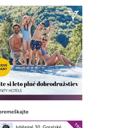
premeškajte
TOP
Jubilejné 30. Goralské