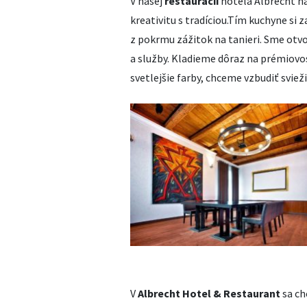
V našej
reštaurácii
hotela Albrecht n
kreativitu s tradíciou.Tím kuchyne si 
z pokrmu zážitok na tanieri. Sme otvor
a služby. Kladieme dôraz na prémiovos
svetlejšie farby, chceme vzbudiť sviež
V
Albrecht Hotel & Restaurant
sa ch