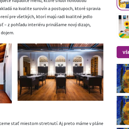
ájdete nápadité menu, ktoré snúbi novodobú
zakladá na kvalite surovín a postupoch, ktoré spravia
ení pre všetkých, ktorí majú radi kvalitné jedlo
ť – z pohľadu interiéru prinášame nový dizajn,
i dojem.
VŠ
ceme stať miestom stretnutí. Aj preto máme v pláne