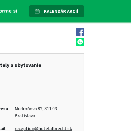
orme si
KALENDÁR AKCIÍ
tely a ubytovanie
resa
Mudroňova 82, 811 03
Bratislava
ail
reception@hotelalbrecht.sk