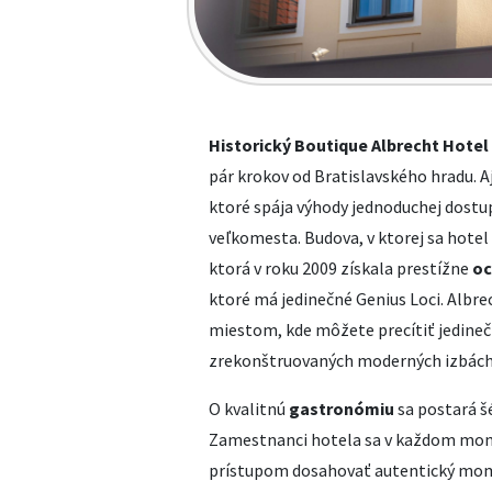
Historický Boutique Albrecht Hotel
pár krokov od Bratislavského hradu. 
ktoré spája výhody jednoduchej dostu
veľkomesta. Budova, v ktorej sa hotel
ktorá v roku 2009 získala prestížne
oc
ktoré má jedinečné Genius Loci. Albre
miestom, kde môžete precítiť jedineč
zrekonštruovaných moderných izbách
O kvalitnú
gastronómiu
sa postará š
Zamestnanci hotela sa v každom mome
prístupom dosahovať autentický momen