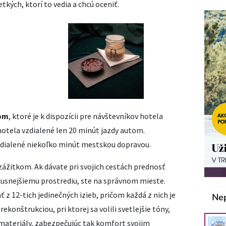
kých, ktorí to vedia a chcú oceniť.
om
, ktoré je k dispozícii pre návštevníkov hotela
 hotela vzdialené len 20 minút jazdy autom.
zdialené niekoľko minút mestskou dopravou.
 zážitkom. Ak dávate pri svojich cestách prednosť
xusnejšiemu prostrediu, ste na správnom mieste.
ť z 12-tich jedinečných izieb, pričom každá z nich je
Ne
rekonštrukciou, pri ktorej sa volili svetlejšie tóny,
 materiály, zabezpečujúc tak komfort svojim