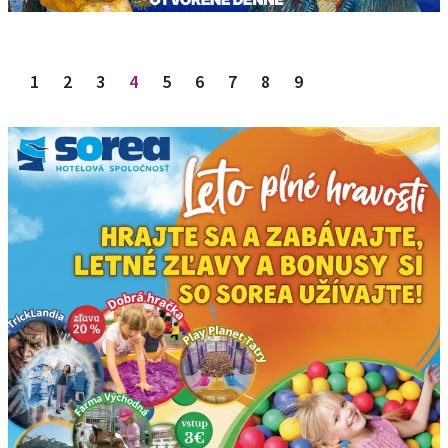
Stránkovanie príspevkov
1
2
3
4
5
6
7
8
9