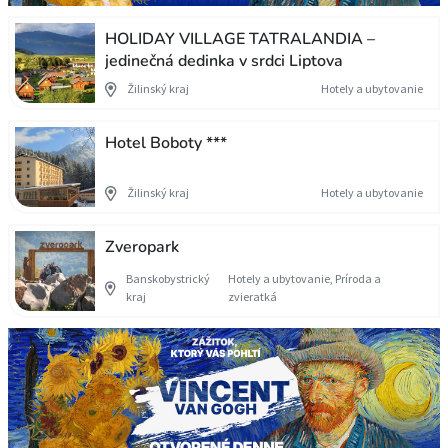
HOLIDAY VILLAGE TATRALANDIA –
jedinečná dedinka v srdci Liptova
Žilinský kraj
Hotely a ubytovanie
Hotel Boboty ***
Žilinský kraj
Hotely a ubytovanie
Zveropark
Banskobystrický
Hotely a ubytovanie, Príroda a
kraj
zvieratká