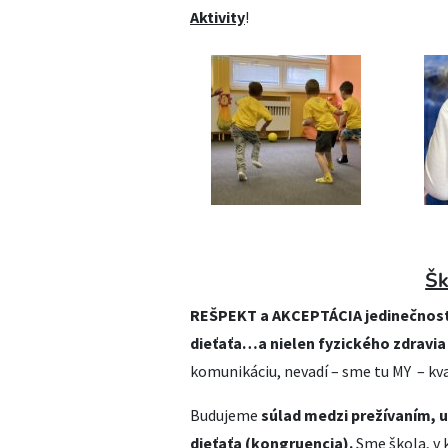
Aktivity
!
Šk
REŠPEKT a AKCEPTÁCIA jedinečnosti
dieťaťa…a nielen fyzického zdravia
komunikáciu, nevadí – sme tu MY – kva
Budujeme
súlad medzi prežívaním,
dieťaťa (kongruencia).
Sme škola, v