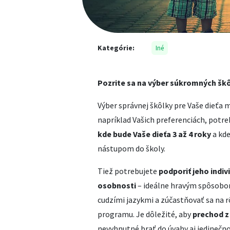
Kategórie:
Iné
Pozrite sa na výber súkromných škô
Výber správnej škôlky pre Vaše dieťa
napríklad Vašich preferenciách, potre
kde bude Vaše dieťa 3 až 4 roky
a kde
nástupom do školy.
Tiež potrebujete
podporiť jeho indi
osobnosti
– ideálne hravým spôsobo
cudzími jazykmi a zúčastňovať sa na
programu. Je dôležité, aby
prechod z
nevyhnutné brať do úvahy aj jedinečno