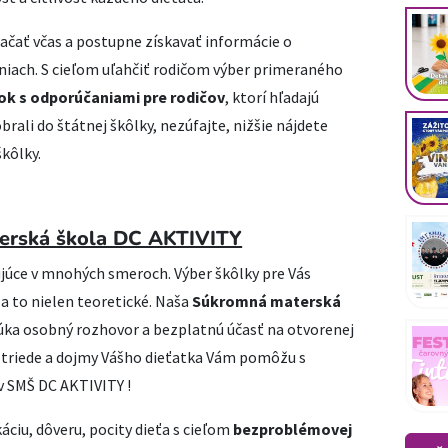
 začať včas a postupne získavať informácie o
niach. S cieľom uľahčiť rodičom výber primeraného
ok s odporúčaniami pre rodičov
, ktorí hľadajú
brali do štátnej škôlky, nezúfajte, nižšie nájdete
kôlky.
erská škola DC AKTIVITY
ujúce v mnohých smeroch. Výber škôlky pre Vás
 a to nielen teoretické. Naša
Súkromná materská
úka osobný rozhovor a bezplatnú účasť na otvorenej
v triede a dojmy Vášho dieťatka Vám pomôžu s
 v SMŠ DC AKTIVITY !
iu, dôveru, pocity dieťa s cieľom
bezproblémovej