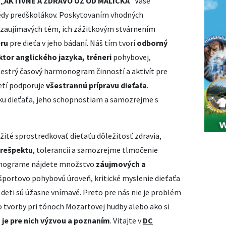
 „
AKTÍVNE A ZDRAVO UŽ OD MALIČKA
“ Vaše
riedy predškolákov. Poskytovaním vhodných
aujímavých tém, ich zážitkovým stvárnením
ru
pre dieťa v jeho bádaní. Náš tím tvorí
odborný
tor anglického jazyka, tréneri
pohybovej,
estrý časový harmonogram činností a aktivít pre
detí podporuje
všestrannú prípravu dieťaťa
.
eku dieťaťa, jeho schopnostiam a samozrejme s
ité sprostredkovať dieťaťu dôležitosť zdravia,
rešpektu
, tolerancii a samozrejme tlmočenie
onograme nájdete množstvo
záujmových a
ú športovo pohybovú úroveň, kritické myslenie dieťaťa
deti sú úžasne vnímavé. Preto pre nás nie je problém
do tvorby pri tónoch Mozartovej hudby alebo ako si
je pre nich výzvou a poznaním
. Vitajte v
DC