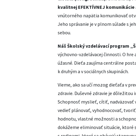
kvalitnej EFEKTÍVNEJ komunikácie 
vnútorného napätia komunikovať otvore
Jeho správanie je v plnom súlade s j
sebou.
Náš Školský vzdelávací program „Š
výchovno-vzdelávacej činnosti. O hre 
úžasné. Dieťa zaujíma centrálne posta
k druhým a v sociálnych skupinách.
Vieme, ako sa učí mozog dieťaťa v pr
zdravie. Duševné zdravie je dôležitou i
Schopnosť myslieť, cítiť, nadväzovať 
vedieť plánovať, vyhodnocovať, tvoriť
hodnotu, vlastné možnosti a schopnos
dokážeme eliminovať situácie, ktoré 
s rodinami, ktoré sa obávajú stanovo