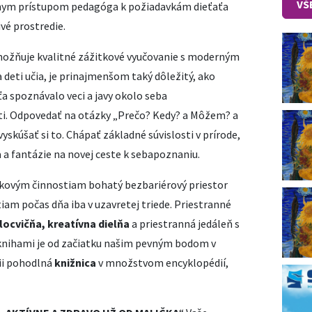
VŠ
lnym prístupom pedagóga k požiadavkám dieťaťa
vé prostredie.
možňuje kvalitné zážitkové vyučovanie s moderným
deti učia, je prinajmenšom taký dôležitý, ako
a spoznávalo veci a javy okolo seba
ti. Odpovedať na otázky „Prečo? Kedy? a Môžem? a
skúšať si to. Chápať základné súvislosti v prírode,
a a fantázie na novej ceste k sebapoznaniu.
ukovým činnostiam bohatý bezbariérový priestor
iam počas dňa iba v uzavretej triede. Priestranné
locvičňa, kreatívna dielňa
a priestranná jedáleň s
 knihami je od začiatku našim pevným bodom v
cii pohodlná
knižnica
v množstvom encyklopédií,