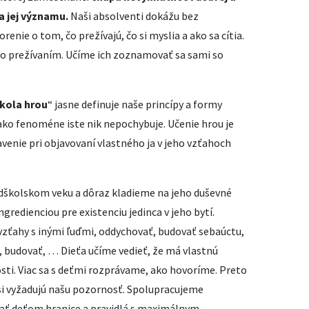
a jej významu.
Naši absolventi dokážu bez
nie o tom, čo prežívajú, čo si myslia a ako sa cítia.
eho prežívaním. Učíme ich zoznamovať sa sami so
kola hrou
“ jasne definuje naše princípy a formy
ako fenoméne iste nik nepochybuje. Učenie hrou je
venie pri objavovaní vlastného ja v jeho vzťahoch
edškolskom veku a dôraz kladieme na jeho duševné
ngredienciou pre existenciu jedinca v jeho bytí.
vzťahy s inými ľuďmi, oddychovať, budovať sebaúctu,
, budovať, … Dieťa učíme vedieť, že má vlastnú
ti. Viac sa s deťmi rozprávame, ako hovoríme. Preto
si vyžadujú našu pozornosť. Spolupracujeme
vať deťom hranice a pravidlá s maximálnym