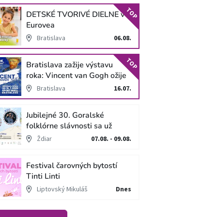
TOP
DETSKÉ TVORIVÉ DIELNE v
Eurovea
Bratislava
06.08.
TOP
Bratislava zažije výstavu
roka: Vincent van Gogh ožije
v unikátnej imerzívnej šou!
Bratislava
16.07.
Jubilejné 30. Goralské
folklórne slávnosti sa už
blížia
Ždiar
07.08. - 09.08.
Festival čarovných bytostí
Tinti Linti
Liptovský Mikuláš
Dnes