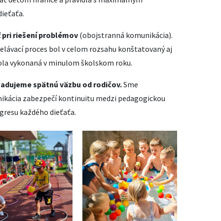
ieťaťa.
pri riešení problémov
(obojstranná komunikácia).
delávací proces bol v celom rozsahu konštatovaný aj
bola vykonaná v minulom školskom roku.
žadujeme spätnú väzbu od rodičov.
Sme
nikácia zabezpečí kontinuitu medzi pedagogickou
ogresu každého dieťaťa.