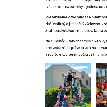
rešpektom na potreby a jedinečnosť d
Preferujeme otvorenosť a priamosť 
Náš kvalitný a jedinečný výchovno-vz
Štátnou školskou inšpekciou, ktorá 
Na elimináciu takých stavov preto
vy
presvedčení, že práve otvorená komu
a rodičovskou verejnosťou v rámci pr