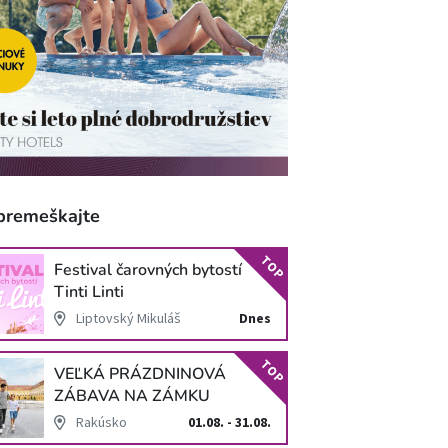
premeškajte
TOP
Festival čarovných bytostí
Tinti Linti
Liptovský Mikuláš
Dnes
TOP
VEĽKÁ PRÁZDNINOVÁ
ZÁBAVA NA ZÁMKU
SCHLOSS HOF
Rakúsko
01.08. - 31.08.