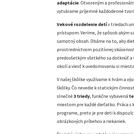
adaptácie
. Otvoreným a profesioná
vytvárame príjemné každodenné tvori
Vekové rozdelenie detí
v triedach u
prístupom. Veríme, že spôsob akým sa 
samotný obsah. Dbáme na to, aby dieť
prostredníctvom pozitívnej skúsenos
predovšetkým všetkého sa dotknúť a vy
okolí a viesť k uvedomovaniu si miest
V našej škôlke využívame k hrám a vý
škôlky. Čo nevedie k statickým činnost
slnečné
3 triedy
, funkčne vybavená
te
miestom pre každé dieťatko. Práca s
programe, preto je pre deti k dispozí
obrázkových príbehov a riekaniek.