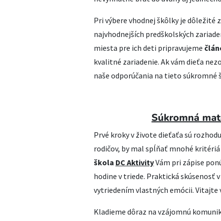
Pri výbere vhodnej škôlky je dôležité
najvhodnejších predškolských zariade
miesta pre ich deti pripravujeme
člán
kvalitné zariadenie. Ak vám dieťa nezo
naše odporúčania na tieto súkromné š
Súkromná mat
Prvé kroky v živote dieťaťa sú rozhod
rodičov, by mal spĺňať mnohé kritériá
škola
DC Aktivity
Vám pri zápise pon
hodine v triede. Praktická skúsenosť 
vytriedením vlastných emócii. Vitajte
Kladieme dôraz na vzájomnú komunikác