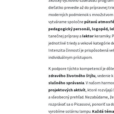
Školský výchovno vzdelávací program
dieťatko prevedie až do prípravnej t
moderných podmienok s množstvom z
vytvárame spoločne
pútavú atmosfé
pedagogický personál, logopéd, lek
tanečnej prípravy a
lektor
keramiky. P
jednotlivé triedy a vekové kategórie 
Intenzita činností je prispôsobená v
individuálnym prístupom.
K podpore týchto kompetencií je dôlež
zdravého životného štýlu
, vedenie k
slušného správania
. V našom harm
projektových aktivít
, ktoré rozvíjaj
a všeobecný prehľad. Nezabúdame, že 
rozprávať sa o Picassovi, ponoriť sa 
vyrobíme solárnu lampu.
Každá téma 