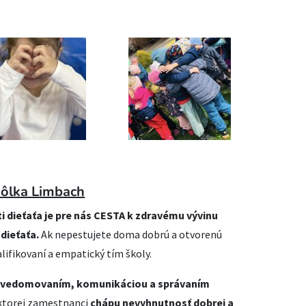
ôlka Limbach
 dieťaťa je pre nás CESTA k zdravému vývinu
 dieťaťa.
Ak nepestujete doma dobrú a otvorenú
lifikovaní a empatický tím školy.
 uvedomovaním, komunikáciou a správaním
 ktorej zamestnanci
chápu nevyhnutnosť dobrej a