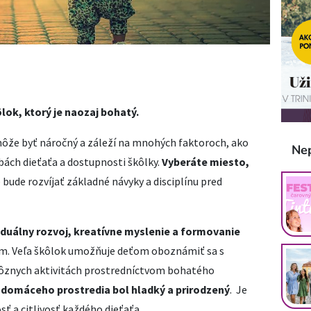
lok, ktorý je naozaj bohatý.
 môže byť náročný a záleží na mnohých faktoroch, ako
Ne
bách dieťaťa a dostupnosti škôlky.
Vyberáte miesto,
 bude rozvíjať základné návyky a disciplínu pred
viduálny rozvoj, kreatívne myslenie a formovanie
m. Veľa škôlok umožňuje deťom oboznámiť sa s
 rôznych aktivitách prostredníctvom bohatého
 domáceho prostredia bol hladký a prirodzený
. Je
sť a citlivosť každého dieťaťa.