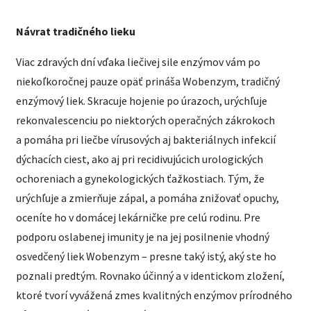
Návrat tradičného lieku
Viac zdravých dní vďaka liečivej sile enzýmov vám po
niekoľkoročnej pauze opäť prináša Wobenzym, tradičný
enzýmový liek. Skracuje hojenie po úrazoch, urýchľuje
rekonvalescenciu po niektorých operačných zákrokoch
a pomáha pri liečbe vírusových aj bakteriálnych infekcií
dýchacích ciest, ako aj pri recidivujúcich urologických
ochoreniach a gynekologických ťažkostiach. Tým, že
urýchľuje a zmierňuje zápal, a pomáha znižovať opuchy,
oceníte ho v domácej lekárničke pre celú rodinu. Pre
podporu oslabenej imunity je na jej posilnenie vhodný
osvedčený liek Wobenzym – presne taký istý, aký ste ho
poznali predtým. Rovnako účinný a v identickom zložení,
ktoré tvorí vyvážená zmes kvalitných enzýmov prírodného