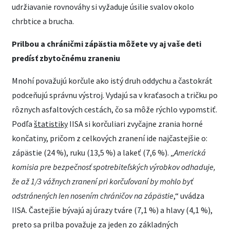
udržiavanie rovnováhy si vyžaduje úsilie svalov okolo
chrbtice a brucha.
Prilbou a chráničmi zápästia môžete vy aj vaše deti
predísť zbytočnému zraneniu
Mnohí považujú korčule ako istý druh oddychu a častokrát
podceňujú správnu výstroj. Vydajú sa v kraťasoch a tričku po
rôznych asfaltových cestách, čo sa môže rýchlo vypomstiť.
Podľa
štatistiky
IISA si korčuliari zvyčajne zrania horné
končatiny, pričom z celkových zranení ide najčastejšie o:
zápästie (24 %), ruku (13,5 %) a lakeť (7,6 %). „
Americká
komisia pre bezpečnosť spotrebiteľských výrobkov odhaduje,
že až 1/3 vážnych zranení pri korčuľovaní by mohlo byť
odstránených len nosením chráničov na zápästie
,“ uvádza
IISA. Častejšie bývajú aj úrazy tváre (7,1 %) a hlavy (4,1 %),
preto sa prilba považuje za jeden zo základných