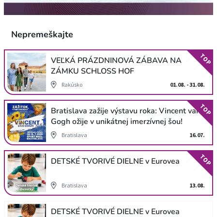
Nepremeškajte
TOP
VEĽKÁ PRÁZDNINOVÁ ZÁBAVA NA
ZÁMKU SCHLOSS HOF
Rakúsko
01.08. - 31.08.
TOP
Bratislava zažije výstavu roka: Vincent van
Gogh ožije v unikátnej imerzívnej šou!
Bratislava
16.07.
TOP
DETSKÉ TVORIVÉ DIELNE v Eurovea
Bratislava
13.08.
DETSKÉ TVORIVÉ DIELNE v Eurovea