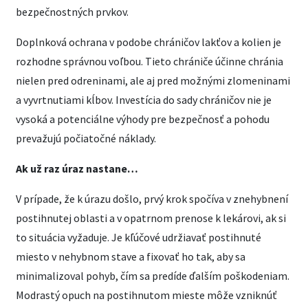
bezpečnostných prvkov.
Doplnková ochrana v podobe chráničov lakťov a kolien je
rozhodne správnou voľbou. Tieto chrániče účinne chránia
nielen pred odreninami, ale aj pred možnými zlomeninami
a vyvrtnutiami kĺbov. Investícia do sady chráničov nie je
vysoká a potenciálne výhody pre bezpečnosť a pohodu
prevažujú počiatočné náklady.
Ak už raz úraz nastane…
V prípade, že k úrazu došlo, prvý krok spočíva v znehybnení
postihnutej oblasti a v opatrnom prenose k lekárovi, ak si
to situácia vyžaduje. Je kľúčové udržiavať postihnuté
miesto v nehybnom stave a fixovať ho tak, aby sa
minimalizoval pohyb, čím sa predíde ďalším poškodeniam.
Modrastý opuch na postihnutom mieste môže vzniknúť