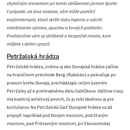
zbytočným zraneniam pri tomto obľúbenom jarnom športe.
V prípade, ak úraz nastane, vám môže pomôcť
enzýmoterapia, ktorá skráti dobu hojenia a urýchli
vstrebávanie výronov, opuchov a krvných podliatin.
Predstavíme vám aj obľúbené a bezpečné miesta, kam
môžete s deťmi vyraziť.
Petržalská hrádza
Petržalská hrádza, známa aj ako Dunajská hrádza začína
na hraničnom priechode Berg (Rakúsko) a pokračuje po
pravom brehu Dunaja, prechádzajúc celým územím
Petržalky až k priehradnému dielu Gabčíkovo. Väčšina trasy
má kvalitný asfaltový povrch, čo ju robí ideálnou aj pre
korčuliarov. Na Petržalskú časť Dunajské hrádze sa dá
pripojiť napríklad pod Novým mostom, pod Starým
mostom, pod Prístavným mostom, pri Ekonomickej