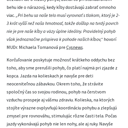
behu ide o nárazový, kedy kĺby dostávajú zabrať omnoho
viac.
„Pri behu sa naše telo musí vyrovnať s tlakom, ktorý je 2-
3 krát vyšší než naša hmotnosť, takže došľap na tvrdý povrch
nie je pre naše kĺby a väzy úplne ideálny. Pravidelný pohyb
však jednoznačne prispieva k pohode našich kĺbov,“
hovorí
MUDr. Michaela Tomanová pre
Cysnew
s
.
Korčuľovanie poskytuje možnosť krátkeho oddychu bez
toho, aby sme prerušili pohyb, čo platí najmä pri zjazde z
kopca. Jazda na kolieskach je navyše pre deti
neoceniteľnou zábavkou. Okrem toho, že strávite
spoločný čas so svojou rodinou, pohyb na čerstvom
vzduchu prospeje aj vášmu zdraviu. Kolieska, na ktorých
stojíte výrazne ovplyvňujú koordináciu pohybu a zlepšujú
zmysel pre rovnováhu, stimulujúc rôzne časti tela. Počas
jazdy vykonávajú pohyb nie len nohy, ale aj ruky. Navyše