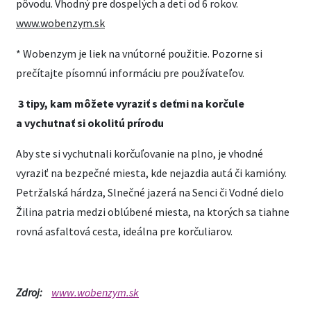
pôvodu. Vhodný pre dospelých a deti od 6 rokov.
www.wobenzym.sk
* Wobenzym je liek na vnútorné použitie. Pozorne si
prečítajte písomnú informáciu pre používateľov.
3 tipy, kam môžete vyraziť s deťmi na korčule
a vychutnať si okolitú prírodu
Aby ste si vychutnali korčuľovanie na plno, je vhodné
vyraziť na bezpečné miesta, kde nejazdia autá či kamióny.
Petržalská hárdza, Slnečné jazerá na Senci či Vodné dielo
Žilina patria medzi oblúbené miesta, na ktorých sa tiahne
rovná asfaltová cesta, ideálna pre korčuliarov.
Zdroj:
www.wobenzym.sk