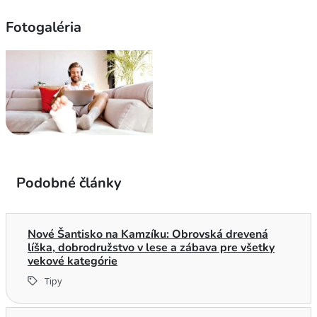
Fotogaléria
Podobné články
Nové Šantisko na Kamzíku: Obrovská drevená
líška, dobrodružstvo v lese a zábava pre všetky
vekové kategórie
Tipy