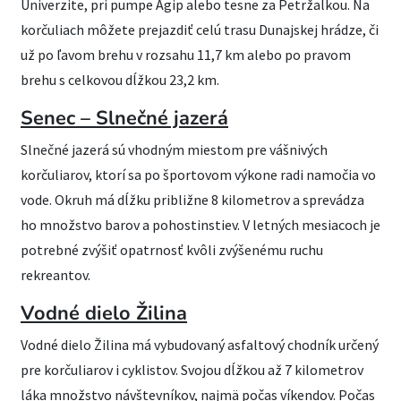
Univerzite, pri pumpe Agip alebo tesne za Petržalkou. Na
korčuliach môžete prejazdiť celú trasu Dunajskej hrádze, či
už po ľavom brehu v rozsahu 11,7 km alebo po pravom
brehu s celkovou dĺžkou 23,2 km.
Senec – Slnečné jazerá
Slnečné jazerá sú vhodným miestom pre vášnivých
korčuliarov, ktorí sa po športovom výkone radi namočia vo
vode. Okruh má dĺžku približne 8 kilometrov a sprevádza
ho množstvo barov a pohostinstiev. V letných mesiacoch je
potrebné zvýšiť opatrnosť kvôli zvýšenému ruchu
rekreantov.
Vodné dielo Žilina
Vodné dielo Žilina má vybudovaný asfaltový chodník určený
pre korčuliarov i cyklistov. Svojou dĺžkou až 7 kilometrov
láka množstvo návštevníkov, najmä počas víkendov. Počas