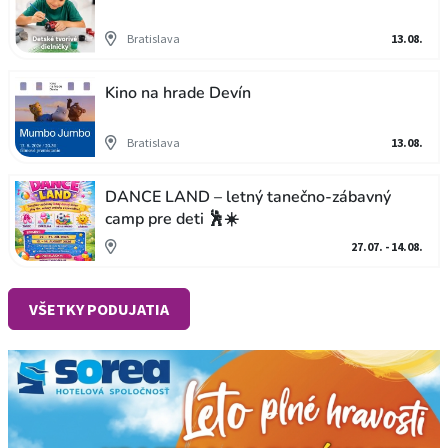
Bratislava
13.08.
Kino na hrade Devín
Bratislava
13.08.
DANCE LAND – letný tanečno-zábavný
camp pre deti 🕺☀️
27.07. - 14.08.
VŠETKY PODUJATIA