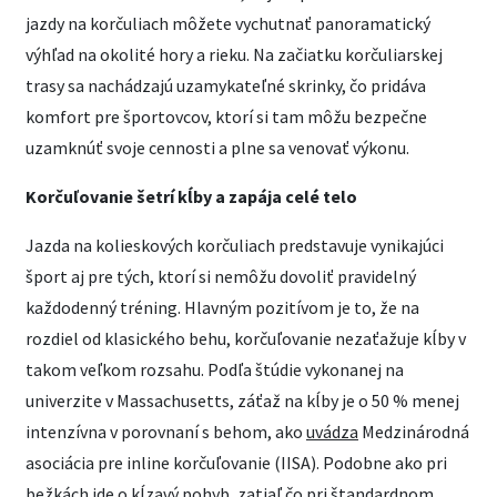
jazdy na korčuliach môžete vychutnať panoramatický
výhľad na okolité hory a rieku. Na začiatku korčuliarskej
trasy sa nachádzajú uzamykateľné skrinky, čo pridáva
komfort pre športovcov, ktorí si tam môžu bezpečne
uzamknúť svoje cennosti a plne sa venovať výkonu.
Korčuľovanie šetrí kĺby a zapája celé telo
Jazda na kolieskových korčuliach predstavuje vynikajúci
šport aj pre tých, ktorí si nemôžu dovoliť pravidelný
každodenný tréning. Hlavným pozitívom je to, že na
rozdiel od klasického behu, korčuľovanie nezaťažuje kĺby v
takom veľkom rozsahu. Podľa štúdie vykonanej na
univerzite v Massachusetts, záťaž na kĺby je o 50 % menej
intenzívna v porovnaní s behom, ako
uvádza
Medzinárodná
asociácia pre inline korčuľovanie (IISA). Podobne ako pri
bežkách ide o kĺzavý pohyb, zatiaľ čo pri štandardnom