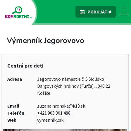
PODUJATIA
Výmenník Jegorovovo
Centrá pre deti
Adresa
Jegorovovo námestie č. 5 Sídlisko
Dargovských hrdinov (Furča), , 040 22
Košice
Email
zuzana.hronska@k13.sk
Telefón
+421 905 301 488
Web
vymenniky.sk