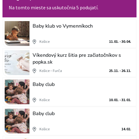
Na tomto mieste sa uskutočnia 5 podujatí.
Baby klub vo Vymenníkoch
Košice
11.01. - 30.04.
Víkendový kurz šitia pre začiatočníkov s
popka.sk
Košice – Furča
25.11. - 26.11.
Baby club
Košice
10.01. - 31.01.
Baby club
Košice
14.02.