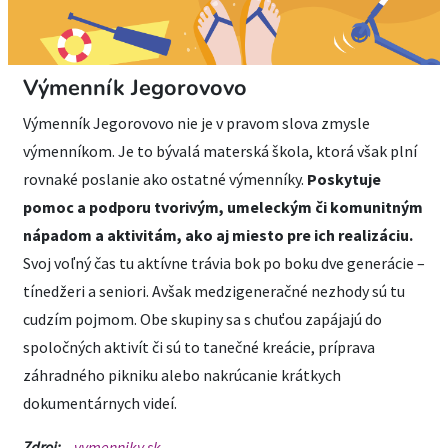
Výmenník Jegorovovo
Výmenník Jegorovovo nie je v pravom slova zmysle
výmenníkom. Je to bývalá materská škola, ktorá však plní
rovnaké poslanie ako ostatné výmenníky.
Poskytuje
pomoc a podporu tvorivým, umeleckým či komunitným
nápadom a aktivitám, ako aj miesto pre ich realizáciu.
Svoj voľný čas tu aktívne trávia bok po boku dve generácie –
tínedžeri a seniori. Avšak medzigeneračné nezhody sú tu
cudzím pojmom. Obe skupiny sa s chuťou zapájajú do
spoločných aktivít či sú to tanečné kreácie, príprava
záhradného pikniku alebo nakrúcanie krátkych
dokumentárnych videí.
Zdroj:
vymenniky.sk