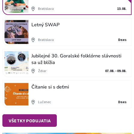
Bratislava
13.08.
Letný SWAP
Bratislava
Dnes
Jubilejné 30. Goralské folklórne slávnosti
sa už blížia
Ždiar
07.08. - 09.08.
Čítanie si s deťmi
Lučenec
Dnes
VŠETKY PODUJATIA