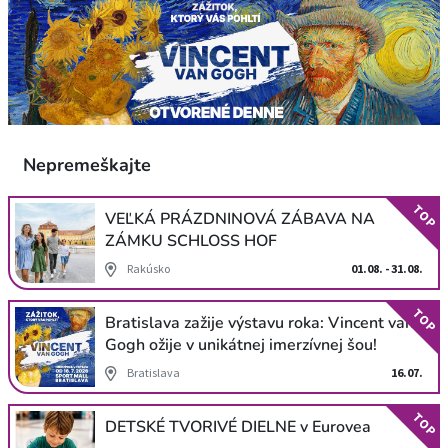
Nepremeškajte
TOP
VEĽKÁ PRÁZDNINOVÁ ZÁBAVA NA
ZÁMKU SCHLOSS HOF
Rakúsko
01.08. - 31.08.
TOP
Bratislava zažije výstavu roka: Vincent van
Gogh ožije v unikátnej imerzívnej šou!
Bratislava
16.07.
TOP
DETSKÉ TVORIVÉ DIELNE v Eurovea