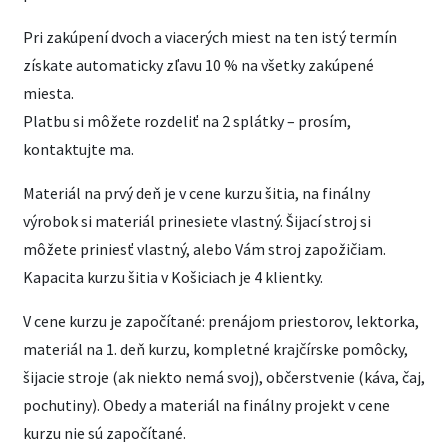
Pri zakúpení dvoch a viacerých miest na ten istý termín
získate automaticky zľavu 10 % na všetky zakúpené
miesta.
Platbu si môžete rozdeliť na 2 splátky – prosím,
kontaktujte ma.
Materiál na prvý deň je v cene kurzu šitia, na finálny
výrobok si materiál prinesiete vlastný. Šijací stroj si
môžete priniesť vlastný, alebo Vám stroj zapožičiam.
Kapacita kurzu šitia v Košiciach je 4 klientky.
V cene kurzu je započítané: prenájom priestorov, lektorka,
materiál na 1. deň kurzu, kompletné krajčírske pomôcky,
šijacie stroje (ak niekto nemá svoj), občerstvenie (káva, čaj,
pochutiny). Obedy a materiál na finálny projekt v cene
kurzu nie sú započítané.