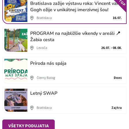
TOP
Bratislava zažije výstavu roka: Vincent van
Gogh ožije v unikátnej imerzívnej šou!
Bratislava
16.07.
PROGRAM na najbližšie víkendy v areáli 📍
Žabia cesta
Levoča
26.07. - 08.08.
Príroda nás spája
Čierny Balog
Dnes
Letný SWAP
Bratislava
Zajtra
VŠETKY PODUJATIA