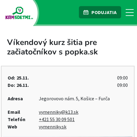
PODUJATIA
Víkendový kurz šitia pre
začiatočníkov s popka.sk
Od:
25.11.
09:00
Do:
26.11.
09:00
Adresa
Jegorovovo nám. 5, Košice – Furča
Email
vymenniky@k13.sk
Telefón
+421 55 30 09 501
Web
vymenniky.sk