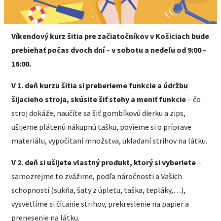
Víkendový kurz šitia pre začiatočníkov v Košiciach bude
prebiehať počas dvoch dní – v sobotu a nedeľu od 9:00 –
16:00.
V 1. deň kurzu šitia si preberieme funkcie a údržbu
šijacieho stroja, skúsite šiť stehy a meniť funkcie
– čo
stroj dokáže, naučíte sa šiť gombíkovú dierku a zips,
ušijeme plátenú nákupnú tašku, povieme si o príprave
materiálu, vypočítaní množstva, ukladaní strihov na látku.
V 2. deň si ušijete vlastný produkt, ktorý si vyberiete
–
samozrejme to zvážime, podľa náročnosti a Vašich
schopností (sukňa, šaty z úpletu, taška, tepláky,…),
vysvetlíme si čítanie strihov, prekreslenie na papier a
prenesenie na látku.