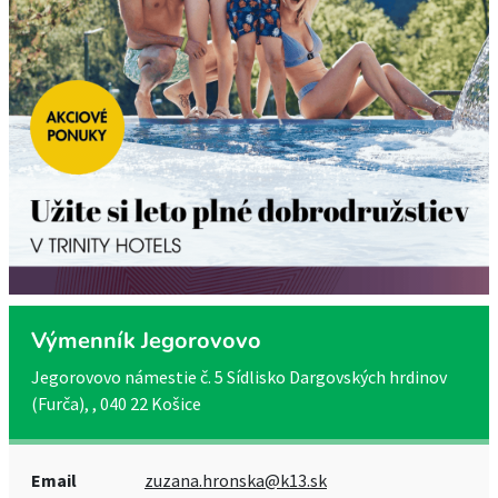
Výmenník Jegorovovo
Jegorovovo námestie č. 5 Sídlisko Dargovských hrdinov
(Furča), , 040 22 Košice
Email
zuzana.hronska@k13.sk