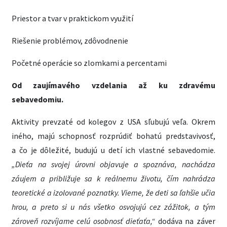
Priestor a tvar v praktickom využití
Riešenie problémov, zdôvodnenie
Početné operácie so zlomkami a percentami
Od zaujímavého vzdelania až ku zdravému
sebavedomiu.
Aktivity prevzaté od kolegov z USA sľubujú veľa. Okrem
iného, majú schopnosť rozprúdiť bohatú predstavivosť,
a čo je dôležité, budujú u detí ich vlastné sebavedomie.
„Dieťa na svojej úrovni objavuje a spoznáva, nachádza
záujem a približuje sa k reálnemu životu, čím nahrádza
teoretické a izolované poznatky. Vieme, že deti sa ľahšie učia
hrou, a preto si u nás všetko osvojujú cez zážitok, a tým
zároveň rozvíjame celú osobnosť dieťaťa,“
dodáva na záver