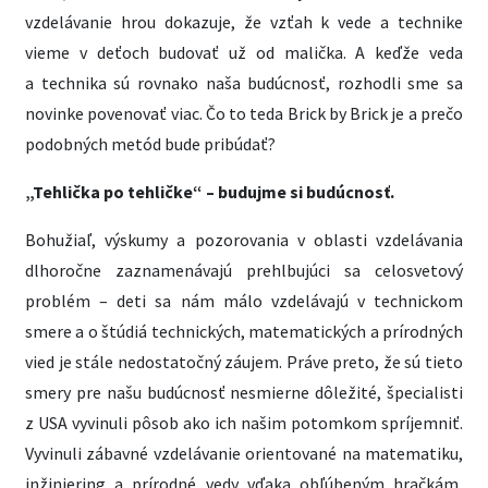
vzdelávanie hrou dokazuje, že vzťah k vede a technike
vieme v deťoch budovať už od malička. A keďže veda
a technika sú rovnako naša budúcnosť, rozhodli sme sa
novinke povenovať viac. Čo to teda Brick by Brick je a prečo
podobných metód bude pribúdať?
„Tehlička po tehličke“ – budujme si budúcnosť.
Bohužiaľ, výskumy a pozorovania v oblasti vzdelávania
dlhoročne zaznamenávajú prehlbujúci sa celosvetový
problém – deti sa nám málo vzdelávajú v technickom
smere a o štúdiá technických, matematických a prírodných
vied je stále nedostatočný záujem. Práve preto, že sú tieto
smery pre našu budúcnosť nesmierne dôležité, špecialisti
z USA vyvinuli pôsob ako ich našim potomkom spríjemniť.
Vyvinuli zábavné vzdelávanie orientované na matematiku,
inžiniering a prírodné vedy vďaka obľúbeným hračkám,