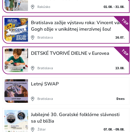
Rakúsko
01.08. - 31.08.
TOP
Bratislava zažije výstavu roka: Vincent van
Gogh ožije v unikátnej imerzívnej šou!
Bratislava
16.07.
TOP
DETSKÉ TVORIVÉ DIELNE v Eurovea
Bratislava
13.08.
Letný SWAP
Bratislava
Dnes
Jubilejné 30. Goralské folklórne slávnosti
sa už blížia
Ždiar
07.08. - 09.08.