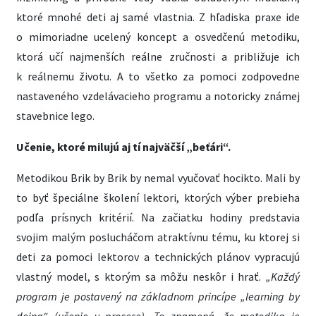
ktoré mnohé deti aj samé vlastnia. Z hľadiska praxe ide
o mimoriadne ucelený koncept a osvedčenú metodiku,
ktorá učí najmenších reálne zručnosti a približuje ich
k reálnemu životu. A to všetko za pomoci zodpovedne
nastaveného vzdelávacieho programu a notoricky známej
stavebnice lego.
Učenie, ktoré milujú aj tí najväčší „beťári“.
Metodikou Brik by Brik by nemal vyučovať hocikto. Mali by
to byť špeciálne školení lektori, ktorých výber prebieha
podľa prísnych kritérií. Na začiatku hodiny predstavia
svojim malým poslucháčom atraktívnu tému, ku ktorej si
deti za pomoci lektorov a technických plánov vypracujú
vlastný model, s ktorým sa môžu neskôr i hrať.
„Každý
program je postavený na základnom princípe „learning by