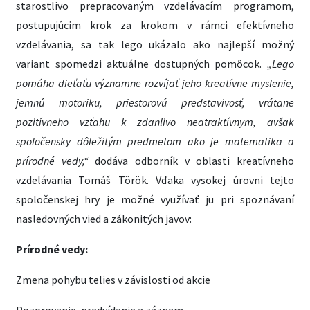
starostlivo prepracovaným vzdelávacím programom,
postupujúcim krok za krokom v rámci efektívneho
vzdelávania, sa tak lego ukázalo ako najlepší možný
variant spomedzi aktuálne dostupných pomôcok.
„Lego
pomáha dieťaťu významne rozvíjať jeho kreatívne myslenie,
jemnú motoriku, priestorovú predstavivosť, vrátane
pozitívneho vzťahu k zdanlivo neatraktívnym, avšak
spoločensky dôležitým predmetom ako je matematika a
prírodné vedy,“
dodáva odborník v oblasti kreatívneho
vzdelávania Tomáš Török. Vďaka vysokej úrovni tejto
spoločenskej hry je možné využívať ju pri spoznávaní
nasledovných vied a zákonitých javov:
Prírodné vedy:
Zmena pohybu telies v závislosti od akcie