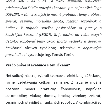
väčšie deti – od 6 až 14 rokov. Najmenší poslucháči
prielomového štúdia pracujú s kockami pre najmenších (lego
DUPLO
®)
, v rámci ktorých je možné prebádať témy z oblastí
zvierat, vesmíru, morského života, rôznych rozprávok a
hrdinov. V prípade starších poslucháčov sa pracuje s
klasickými kockami (LEGO®). Tu je možné do veľmi úzkych
detailov rozoberať témy okolo športu, techniky a dopravy,
funkčnosti rôznych vynálezov, nástrojov a dopravných
prostriedkov,“
vysvetľuje Ing. Tomáš Török.
Prečo práve stavebnice s tehličkami?
Netradičný nástroj vybrali tvorcovia efektívnej zážitkovej
formy vzdelávania celkom zámerne. Z lega je možné
postaviť model prakticky čohokoľvek, napríklad
automobilov, vlakov, domov, hradov, zámkov, zvierat,
vesmírnych plavidiel či funkčných robotov. V kombinácii so