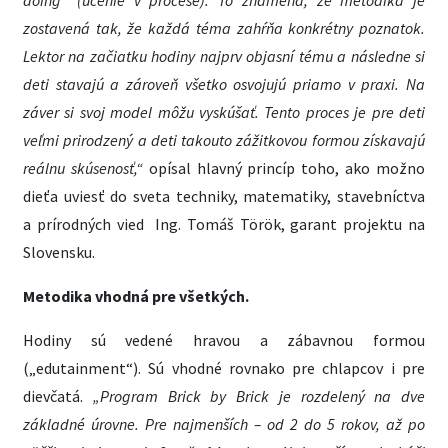
doing“ (učenie v procese). To znamená, že metodika je
zostavená tak, že každá téma zahŕňa konkrétny poznatok.
Lektor na začiatku hodiny najprv objasní tému a následne si
deti stavajú a zároveň všetko osvojujú priamo v praxi. Na
záver si svoj model môžu vyskúšať. Tento proces je pre deti
veľmi prirodzený a deti takouto zážitkovou formou získavajú
reálnu skúsenosť
,“
opísal hlavný princíp toho, ako možno
dieťa uviesť do sveta techniky, matematiky, stavebníctva
a prírodných vied Ing. Tomáš Török, garant projektu na
Slovensku.
Metodika vhodná pre všetkých.
Hodiny sú vedené hravou a zábavnou formou
(„edutainment“). Sú vhodné rovnako pre chlapcov i pre
dievčatá.
„Program Brick by Brick je rozdelený na dve
základné úrovne. Pre najmenších – od 2 do 5 rokov, až po