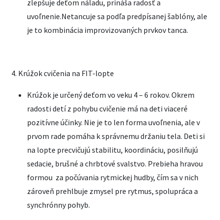
zlepšuje deťom náladu, prináša radosť a
uvoľnenie.Netancuje sa podľa predpísanej šablóny, ale
je to kombinácia improvizovaných prvkov tanca.
4. Krúžok cvičenia na FIT-lopte
Krúžok je určený deťom vo veku 4 – 6 rokov. Okrem
radosti detí z pohybu cvičenie má na deti viaceré
pozitívne účinky. Nie je to len forma uvoľnenia, ale v
prvom rade pomáha k správnemu držaniu tela. Deti si
na lopte precvičujú stabilitu, koordináciu, posilňujú
sedacie, brušné a chrbtové svalstvo. Prebieha hravou
formou za počúvania rytmickej hudby, čím sa v nich
zároveň prehlbuje zmysel pre rytmus, spolupráca a
synchrónny pohyb.