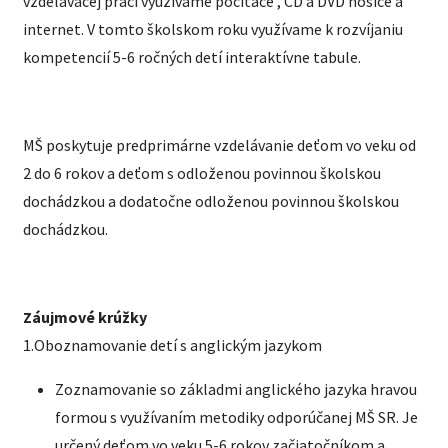
vzdelávacej práci využívame počítače , CD a DVD nosiče a
internet. V tomto školskom roku využívame k rozvíjaniu
kompetencií 5-6 ročných detí interaktívne tabule.
MŠ poskytuje predprimárne vzdelávanie deťom vo veku od
2 do 6 rokov a deťom s odloženou povinnou školskou
dochádzkou a dodatočne odloženou povinnou školskou
dochádzkou.
Záujmové krúžky
1.Oboznamovanie detí s anglickým jazykom
Zoznamovanie so základmi anglického jazyka hravou
formou s využívaním metodiky odporúčanej MŠ SR. Je
určený deťom vo veku 5-6 rokov začiatočníkom a