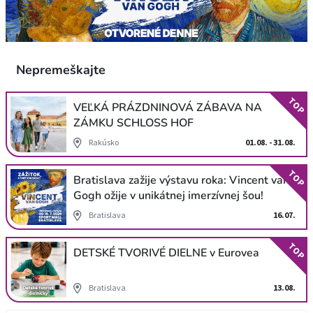
Nepremeškajte
TOP
VEĽKÁ PRÁZDNINOVÁ ZÁBAVA NA
ZÁMKU SCHLOSS HOF
Rakúsko
01.08. - 31.08.
TOP
Bratislava zažije výstavu roka: Vincent van
Gogh ožije v unikátnej imerzívnej šou!
Bratislava
16.07.
TOP
DETSKÉ TVORIVÉ DIELNE v Eurovea
Bratislava
13.08.