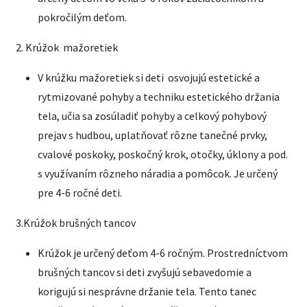
pokročilým deťom.
2. Krúžok mažoretiek
V krúžku mažoretiek si deti osvojujú estetické a
rytmizované pohyby a techniku estetického držania
tela, učia sa zosúladiť pohyby a celkový pohybový
prejav s hudbou, uplatňovať rôzne tanečné prvky,
cvalové poskoky, poskočný krok, otočky, úklony a pod.
s využívaním rôzneho náradia a pomôcok. Je určený
pre 4-6 ročné deti.
3.Krúžok brušných tancov
Krúžok je určený deťom 4-6 ročným. Prostredníctvom
brušných tancov si deti zvyšujú sebavedomie a
korigujú si nesprávne držanie tela. Tento tanec