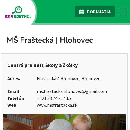
PODUJATIA
MŠ Fraštecká | Hlohovec
Centrá pre deti
Školy a škôlky
,
Adresa
Fraštacká 4 Hlohovec, Hlohovec
Email
ms.frastacka.hlohovec@gmail.com
Telefón
+421 33 74 217 15
Web
www.msfrastacka.sk