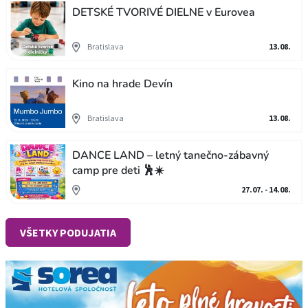
DETSKÉ TVORIVÉ DIELNE v Eurovea
Bratislava
13.08.
Kino na hrade Devín
Bratislava
13.08.
DANCE LAND – letný tanečno-zábavný
camp pre deti 🕺☀️
27.07. - 14.08.
VŠETKY PODUJATIA