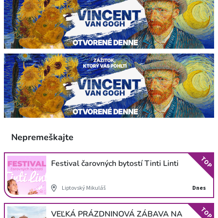
Nepremeškajte
TOP
Festival čarovných bytostí Tinti Linti
Liptovský Mikuláš
Dnes
TOP
VEĽKÁ PRÁZDNINOVÁ ZÁBAVA NA