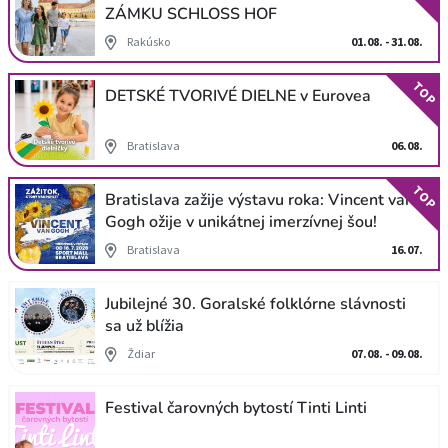
ZÁMKU SCHLOSS HOF
Rakúsko
01.08. - 31.08.
TOP
DETSKÉ TVORIVÉ DIELNE v Eurovea
Bratislava
06.08.
TOP
Bratislava zažije výstavu roka: Vincent van
Gogh ožije v unikátnej imerzívnej šou!
Bratislava
16.07.
Jubilejné 30. Goralské folklórne slávnosti
sa už blížia
Ždiar
07.08. - 09.08.
Festival čarovných bytostí Tinti Linti