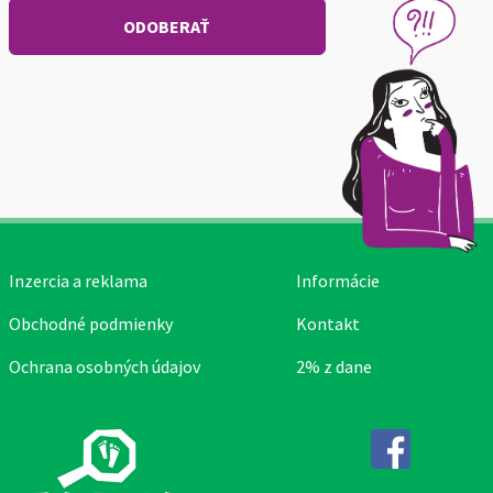
Inzercia a reklama
Informácie
Obchodné podmienky
Kontakt
Ochrana osobných údajov
2% z dane
Facebook