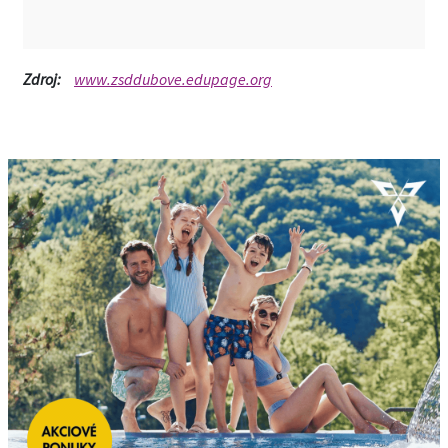
Zdroj:
www.zsddubove.edupage.org