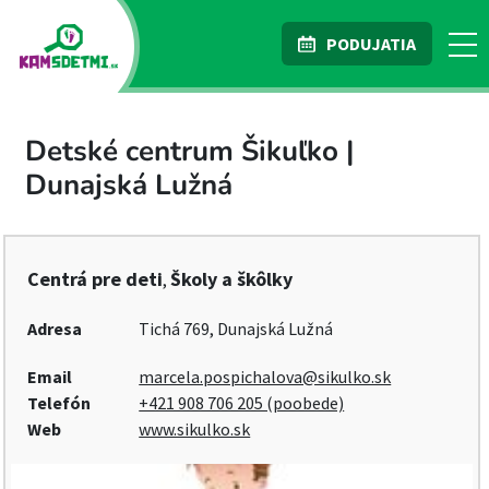
PODUJATIA
Detské centrum Šikuľko |
Dunajská Lužná
Centrá pre deti
Školy a škôlky
,
Adresa
Tichá 769, Dunajská Lužná
Email
marcela.pospichalova@sikulko.sk
Telefón
+421 908 706 205 (poobede)
Web
www.sikulko.sk