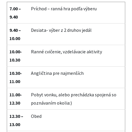
7.00 –
Príchod – ranná hra podľa výberu
9.40
9.40 –
Desiata- výber z 2 druhov jedál
10.00
10.00-
Ranné cvičenie, vzdelávacie aktivity
10.30
10.30-
Angličtina pre najmenších
11.00
11.00-
Pobyt vonku, alebo prechádzka spojená so
12.30
poznávaním okolia:)
12.30 –
Obed
13.00