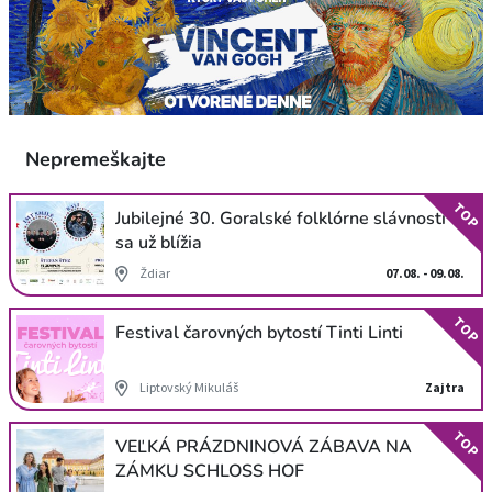
Nepremeškajte
TOP
Jubilejné 30. Goralské folklórne slávnosti
sa už blížia
Ždiar
07.08. - 09.08.
TOP
Festival čarovných bytostí Tinti Linti
Liptovský Mikuláš
Zajtra
TOP
VEĽKÁ PRÁZDNINOVÁ ZÁBAVA NA
ZÁMKU SCHLOSS HOF