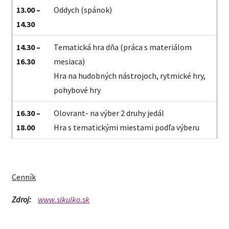
13.00 –
Oddych (spánok)
14.30
14.30 –
Tematická hra dňa (práca s materiálom
16.30
mesiaca)
Hra na hudobných nástrojoch, rytmické hry,
pohybové hry
16.30 –
Olovrant- na výber 2 druhy jedál
18.00
Hra s tematickými miestami podľa výberu
Cenník
Zdroj:
www.sikulko.sk