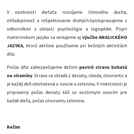
V osobnosti dieťaťa rozvíjame tímového ducha,
ohľaduplnosť a rešpektovanie druhých.Spolupracujeme s
odborníkmi z oblasti psychológie a logopédie. Popri
materinskom jazyku sa venujeme aj
výučbe ANGLICKÉHO
JAZYKA
, ktorý aktívne používame pri bežných aktivitách
dňa.
Počas dňa zabezpečujeme deťom
pestrú stravu bohatú
na vitamíny
. Strava sa skladá z desiaty, obeda, olovrantu a
je každý deň obohatená o ovocie a zeleninu. V miestnosti je
pripravený počas desiaty kôš so sezónnym ovocím pre
každé dieťa, počas olovrantu zelenina.
Režim