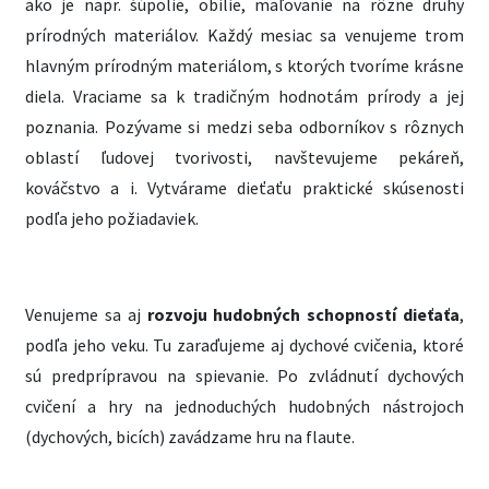
ako je napr. šúpolie, obilie, maľovanie na rôzne druhy
prírodných materiálov. Každý mesiac sa venujeme trom
hlavným prírodným materiálom, s ktorých tvoríme krásne
diela. Vraciame sa k tradičným hodnotám prírody a jej
poznania. Pozývame si medzi seba odborníkov s rôznych
oblastí ľudovej tvorivosti, navštevujeme pekáreň,
kováčstvo a i. Vytvárame dieťaťu praktické skúsenosti
podľa jeho požiadaviek.
Venujeme sa aj
rozvoju hudobných schopností dieťaťa
,
podľa jeho veku. Tu zaraďujeme aj dychové cvičenia, ktoré
sú predprípravou na spievanie. Po zvládnutí dychových
cvičení a hry na jednoduchých hudobných nástrojoch
(dychových, bicích) zavádzame hru na flaute.