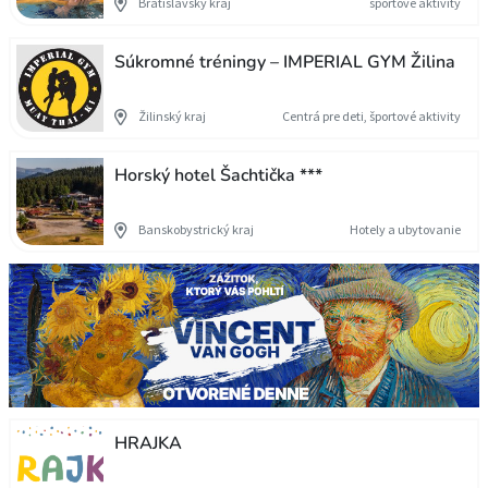
Bratislavský kraj
športové aktivity
Súkromné tréningy – IMPERIAL GYM Žilina
Žilinský kraj
Centrá pre deti, športové aktivity
Horský hotel Šachtička ***
Banskobystrický kraj
Hotely a ubytovanie
HRAJKA