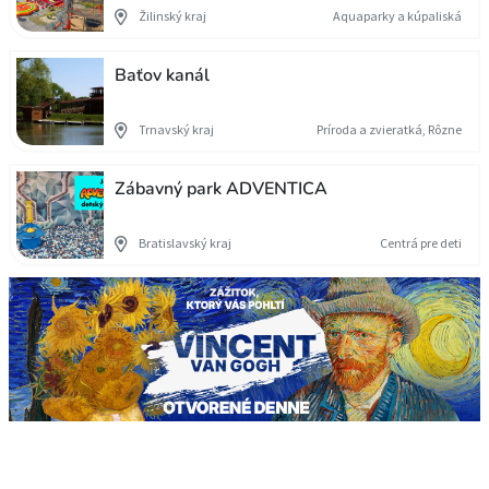
Žilinský kraj
Aquaparky a kúpaliská
Baťov kanál
Trnavský kraj
Príroda a zvieratká, Rôzne
Zábavný park ADVENTICA
Bratislavský kraj
Centrá pre deti
Stránkovanie príspevkov