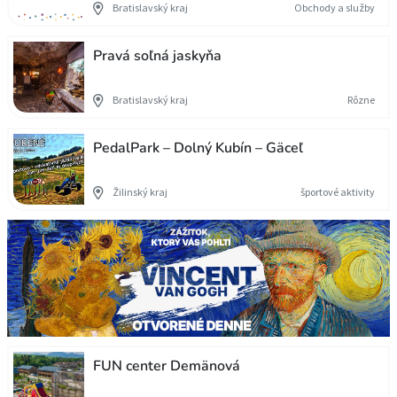
Bratislavský kraj
Obchody a služby
Pravá soľná jaskyňa
Bratislavský kraj
Rôzne
PedalPark – Dolný Kubín – Gäceľ
Žilinský kraj
športové aktivity
FUN center Demänová