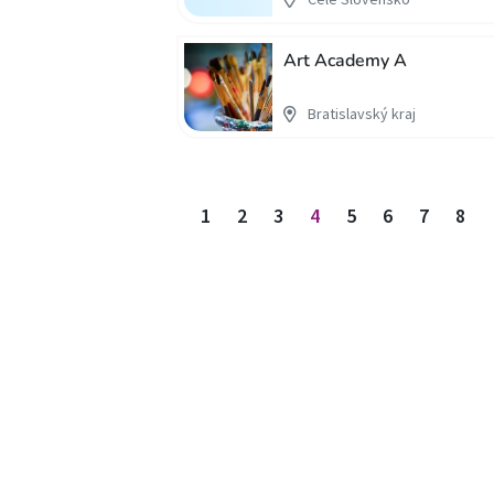
Art Academy A
Bratislavský kraj
Stránkovanie príspevkov
1
2
3
4
5
6
7
8