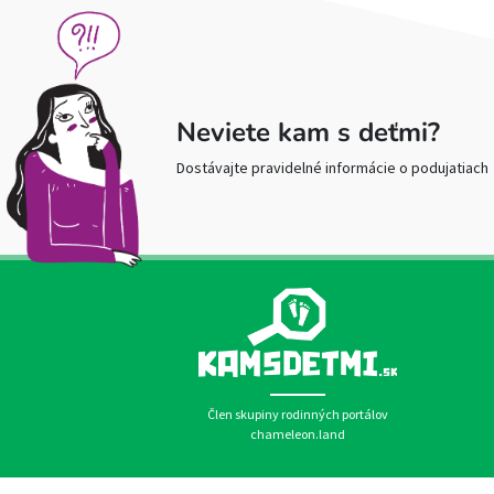
Neviete kam s deťmi?
Dostávajte pravidelné informácie o podujatiach
Člen skupiny rodinných portálov
chameleon.land