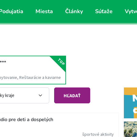
Podujatia
Miesta
Články
Súťaže
Vytv
TOP
***
bytovanie, Reštaurácie a kaviarne
HĽADAŤ
io pre deti a dospelých
športové aktivity