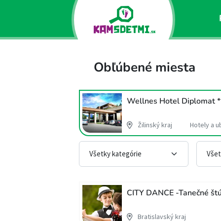
Obľúbené miesta
Wellnes Hotel Diplomat *
Žilinský kraj
Hotely a u
CITY DANCE -Tanečné štúd
Bratislavský kraj