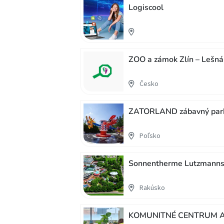
Logiscool
ZOO a zámok Zlín – Lešná 
Česko
ZATORLAND zábavný par
Poľsko
Sonnentherme Lutzmann
Rakúsko
KOMUNITNÉ CENTRUM A