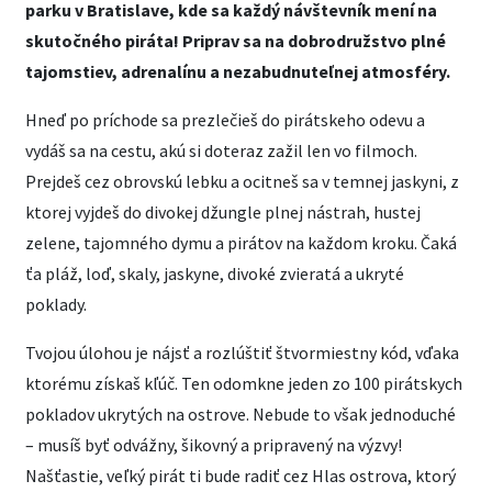
parku v Bratislave, kde sa každý návštevník mení na
skutočného piráta! Priprav sa na dobrodružstvo plné
tajomstiev, adrenalínu a nezabudnuteľnej atmosféry.
Hneď po príchode sa prezlečieš do pirátskeho odevu a
vydáš sa na cestu, akú si doteraz zažil len vo filmoch.
Prejdeš cez obrovskú lebku a ocitneš sa v temnej jaskyni, z
ktorej vyjdeš do divokej džungle plnej nástrah, hustej
zelene, tajomného dymu a pirátov na každom kroku. Čaká
ťa pláž, loď, skaly, jaskyne, divoké zvieratá a ukryté
poklady.
Tvojou úlohou je nájsť a rozlúštiť štvormiestny kód, vďaka
ktorému získaš kľúč. Ten odomkne jeden zo 100 pirátskych
pokladov ukrytých na ostrove. Nebude to však jednoduché
– musíš byť odvážny, šikovný a pripravený na výzvy!
Našťastie, veľký pirát ti bude radiť cez Hlas ostrova, ktorý