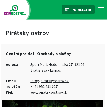
PODUJATIA
Pirátsky ostrov
Centrá pre deti
Obchody a služby
,
Adresa
SportMall, Hodonínska 27, 821 01
Bratislava - Lamač
Email
info@piratskyostrov.sk
Telefón
+421 952 231 027
Web
www.piratskyostrov.sk