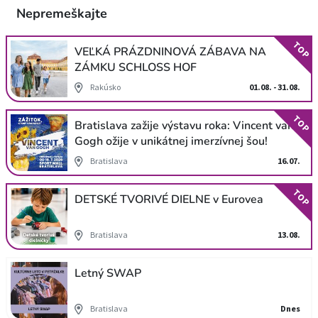
Nepremeškajte
TOP
VEĽKÁ PRÁZDNINOVÁ ZÁBAVA NA
ZÁMKU SCHLOSS HOF
Rakúsko
01.08. - 31.08.
TOP
Bratislava zažije výstavu roka: Vincent van
Gogh ožije v unikátnej imerzívnej šou!
Bratislava
16.07.
TOP
DETSKÉ TVORIVÉ DIELNE v Eurovea
Bratislava
13.08.
Letný SWAP
Bratislava
Dnes