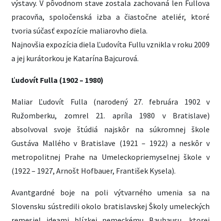
výstavy. V pôvodnom stave zostala zachovaná len Fullova
pracovňa, spoločenská izba a čiastočne ateliér, ktoré
tvoria súčasť expozície maliarovho diela.
Najnovšia expozícia diela Ľudovíta Fullu vznikla v roku 2009
a jej kurátorkou je Katarína Bajcurová.
Ľudovít Fulla (1902 – 1980)
Maliar Ľudovít Fulla (narodený 27. februára 1902 v
Ružomberku, zomrel 21. apríla 1980 v Bratislave)
absolvoval svoje štúdiá najskôr na súkromnej škole
Gustáva Mallého v Bratislave (1921 – 1922) a neskôr v
metropolitnej Prahe na Umeleckopriemyselnej škole v
(1922 – 1927, Arnošt Hofbauer, František Kysela).
Avantgardné boje na poli výtvarného umenia sa na
Slovensku sústredili okolo bratislavskej Školy umeleckých
remesiel ideami blízkej nemeckému Bauhausu, ktorej