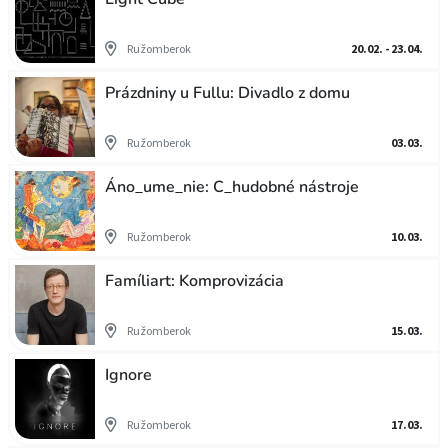
Ružomberok
20.02. - 23.04.
Prázdniny u Fullu: Divadlo z domu
Ružomberok
03.03.
Áno_ume_nie: C_hudobné nástroje
Ružomberok
10.03.
Famíliart: Komprovizácia
Ružomberok
15.03.
Ignore
Ružomberok
17.03.