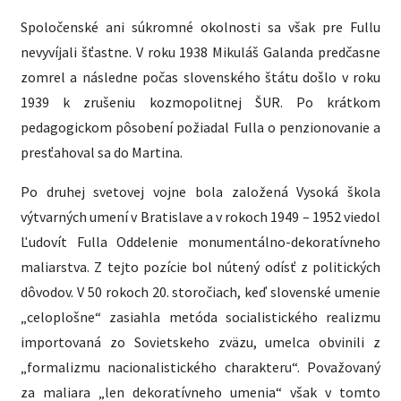
Spoločenské ani súkromné okolnosti sa však pre Fullu
nevyvíjali šťastne. V roku 1938 Mikuláš Galanda predčasne
zomrel a následne počas slovenského štátu došlo v roku
1939 k zrušeniu kozmopolitnej ŠUR. Po krátkom
pedagogickom pôsobení požiadal Fulla o penzionovanie a
presťahoval sa do Martina.
Po druhej svetovej vojne bola založená Vysoká škola
výtvarných umení v Bratislave a v rokoch 1949 – 1952 viedol
Ľudovít Fulla Oddelenie monumentálno-dekoratívneho
maliarstva. Z tejto pozície bol nútený odísť z politických
dôvodov. V 50 rokoch 20. storočiach, keď slovenské umenie
„celoplošne“ zasiahla metóda socialistického realizmu
importovaná zo Sovietskeho zväzu, umelca obvinili z
„formalizmu nacionalistického charakteru“. Považovaný
za maliara „len dekoratívneho umenia“ však v tomto