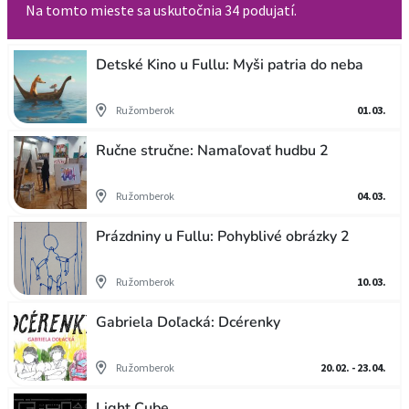
Na tomto mieste sa uskutočnia 34 podujatí.
Detské Kino u Fullu: Myši patria do neba
Ružomberok
01.03.
Ručne stručne: Namaľovať hudbu 2
Ružomberok
04.03.
Prázdniny u Fullu: Pohyblivé obrázky 2
Ružomberok
10.03.
Gabriela Doľacká: Dcérenky
Ružomberok
20.02. - 23.04.
Light Cube