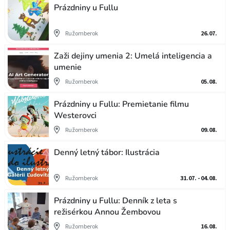
Prázdniny u Fullu
Ružomberok
26.07.
Zaži dejiny umenia 2: Umelá inteligencia a
umenie
Ružomberok
05.08.
Prázdniny u Fullu: Premietanie filmu
Westerovci
Ružomberok
09.08.
Denný letný tábor: Ilustrácia
Ružomberok
31.07. - 04.08.
Prázdniny u Fullu: Denník z leta s
režisérkou Annou Žembovou
Ružomberok
16.08.