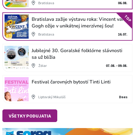
Bratislava
06.08.
TOP
Bratislava zažije výstavu roka: Vincent van
Gogh ožije v unikátnej imerzívnej šou!
Bratislava
16.07.
Jubilejné 30. Goralské folklórne slávnosti
sa už blížia
Ždiar
07.08. - 09.08.
Festival čarovných bytostí Tinti Linti
Liptovský Mikuláš
Dnes
VŠETKY PODUJATIA