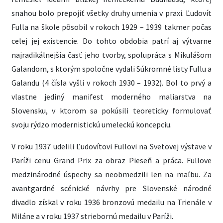
snahou bolo prepojiť všetky druhy umenia v praxi. Ľudovít
Fulla na škole pôsobil v rokoch 1929 – 1939 takmer počas
celej jej existencie. Do tohto obdobia patrí aj výtvarne
najradikálnejšia časť jeho tvorby, spolupráca s Mikulášom
Galandom, s ktorým spoločne vydali Súkromné listy Fullu a
Galandu (4 čísla vyšli v rokoch 1930 – 1932). Bol to prvý a
vlastne jediný manifest moderného maliarstva na
Slovensku, v ktorom sa pokúsili teoreticky formulovať
svoju rýdzo modernistickú umeleckú koncepciu.
V roku 1937 udelili Ľudovítovi Fullovi na Svetovej výstave v
Paríži cenu Grand Prix za obraz Pieseň a práca. Fullove
medzinárodné úspechy sa neobmedzili len na maľbu. Za
avantgardné scénické návrhy pre Slovenské národné
divadlo získal v roku 1936 bronzovú medailu na Trienále v
Miláne a v roku 1937 striebornú medailu v Paríži.