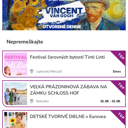
Nepremeškajte
TOP
Festival čarovných bytostí Tinti Linti
Liptovský Mikuláš
Dnes
TOP
VEĽKÁ PRÁZDNINOVÁ ZÁBAVA NA
ZÁMKU SCHLOSS HOF
Rakúsko
01.08. - 31.08.
TOP
DETSKÉ TVORIVÉ DIELNE v Eurovea