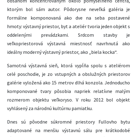
obsahom koncentrovaným okolo pomyselného centra,
ktorým bol sám autor. Pôdorysne neveľká galéria je
formálne komponovaná ako dve na seba postavené
hmoty: výstavný priestor, byt a ateliér tvoria jeden objekt s
oddelenými prevádzkami. Srdcom stavby je
veľkopriestorová výstavná miestnosť navrhnutá ako
ideálny moderný výstavný priestor, ako „biela kocka“.
Samotná výstavná sieň, ktorá vypĺňa spolu s ateliérom
celé poschodie, je zo vstupných a obslužných priestorov
galérie vyložená ako 15 metrov dlhá konzola. Jednoducho
komponované tvary pôsobia napriek relatívne malým
rozmerom objektu veľkoryso. V roku 2012 bol objekt
vyhlásený za národnú kultúrnu pamiatku.
Dnes sú pôvodne súkromné priestory Fullovho bytu
adaptované na menšiu výstavnú sálu pre krátkodobé