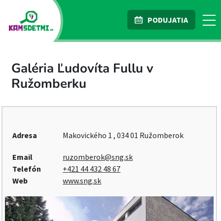
PODUJATIA
Galéria Ľudovíta Fullu v
Ružomberku
Adresa
Makovického 1 , 034 01 Ružomberok
Email
ruzomberok@sng.sk
Telefón
+421 44 432 48 67
Web
www.sng.sk