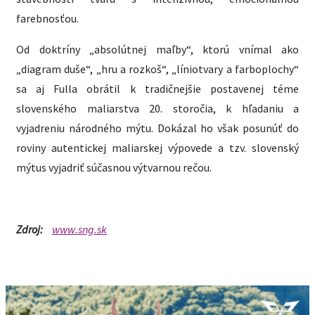
farebnosťou.
Od doktríny „absolútnej maľby“, ktorú vnímal ako
„diagram duše“, „hru a rozkoš“, „líniotvary a farboplochy“
sa aj Fulla obrátil k tradičnejšie postavenej téme
slovenského maliarstva 20. storočia, k hľadaniu a
vyjadreniu národného mýtu. Dokázal ho však posunúť do
roviny autentickej maliarskej výpovede a tzv. slovenský
mýtus vyjadriť súčasnou výtvarnou rečou.
Zdroj:
www.sng.sk