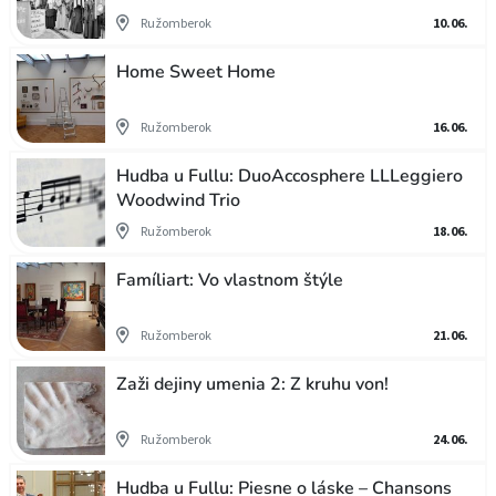
Ružomberok
10.06.
Home Sweet Home
Ružomberok
16.06.
Hudba u Fullu: DuoAccosphere LLLeggiero
Woodwind Trio
Ružomberok
18.06.
Famíliart: Vo vlastnom štýle
Ružomberok
21.06.
Zaži dejiny umenia 2: Z kruhu von!
Ružomberok
24.06.
Hudba u Fullu: Piesne o láske – Chansons