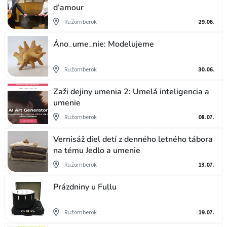
d’amour
Ružomberok
29.06.
Áno_ume_nie: Modelujeme
Ružomberok
30.06.
Zaži dejiny umenia 2: Umelá inteligencia a
umenie
Ružomberok
08.07.
Vernisáž diel detí z denného letného tábora
na tému Jedlo a umenie
Ružomberok
13.07.
Prázdniny u Fullu
Ružomberok
19.07.