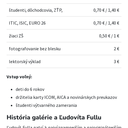
študenti, dôchodcovia, ZŤP,
0,70 € / 1,40 €
ITIC, ISIC, EURO 26
0,70 € / 1,40 €
žiaci ZŠ
0,50 € / 1 €
fotografovanie bez blesku
2 €
lektorský výklad
3 €
Vstup voľný:
deti do 6 rokov
držitelia karty ICOM, AICA a novinárskych preukazov
študenti výtvarného zamerania
História galérie a Ľudovíta Fullu
Ľudovít Fulla patrí k najvýznamnejším a najoriginálnejším