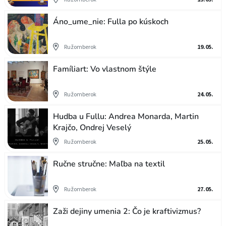
Áno_ume_nie: Fulla po kúskoch
Ružomberok
19.05.
Famíliart: Vo vlastnom štýle
Ružomberok
24.05.
Hudba u Fullu: Andrea Monarda, Martin
Krajčo, Ondrej Veselý
Ružomberok
25.05.
Ručne stručne: Maľba na textil
Ružomberok
27.05.
Zaži dejiny umenia 2: Čo je kraftivizmus?