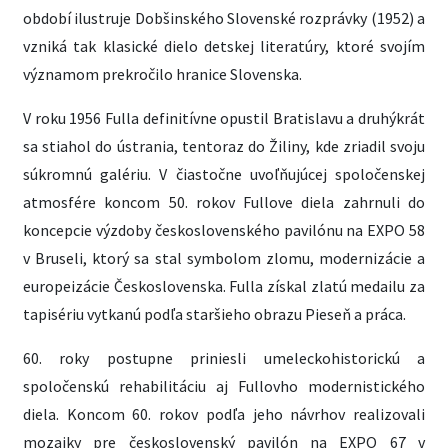
období ilustruje Dobšinského Slovenské rozprávky (1952) a
vzniká tak klasické dielo detskej literatúry, ktoré svojím
významom prekročilo hranice Slovenska.
V roku 1956 Fulla definitívne opustil Bratislavu a druhýkrát
sa stiahol do ústrania, tentoraz do Žiliny, kde zriadil svoju
súkromnú galériu. V čiastočne uvoľňujúcej spoločenskej
atmosfére koncom 50. rokov Fullove diela zahrnuli do
koncepcie výzdoby československého pavilónu na EXPO 58
v Bruseli, ktorý sa stal symbolom zlomu, modernizácie a
europeizácie Československa. Fulla získal zlatú medailu za
tapisériu vytkanú podľa staršieho obrazu Pieseň a práca.
60. roky postupne priniesli umeleckohistorickú a
spoločenskú rehabilitáciu aj Fullovho modernistického
diela. Koncom 60. rokov podľa jeho návrhov realizovali
mozaiky pre československý pavilón na EXPO 67 v