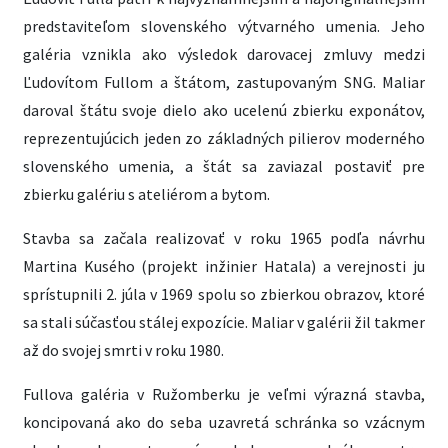
predstaviteľom slovenského výtvarného umenia. Jeho
galéria vznikla ako výsledok darovacej zmluvy medzi
Ľudovítom Fullom a štátom, zastupovaným SNG. Maliar
daroval štátu svoje dielo ako ucelenú zbierku exponátov,
reprezentujúcich jeden zo základných pilierov moderného
slovenského umenia, a štát sa zaviazal postaviť pre
zbierku galériu s ateliérom a bytom.
Stavba sa začala realizovať v roku 1965 podľa návrhu
Martina Kusého (projekt inžinier Hatala) a verejnosti ju
sprístupnili 2. júla v 1969 spolu so zbierkou obrazov, ktoré
sa stali súčasťou stálej expozície. Maliar v galérii žil takmer
až do svojej smrti v roku 1980.
Fullova galéria v Ružomberku je veľmi výrazná stavba,
koncipovaná ako do seba uzavretá schránka so vzácnym