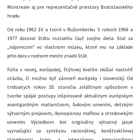
Montreale aj pre reprezentačné priestory Bratislavského
hradu.
Od roku 1962 žil a tvoril v Ružomberku. V rokoch 1966 a
1977 daroval štátu rozsiahlu časť svojho diela. Stal sa
„nájomcom“ vo vlastnom múzeu, ktoré mu na základe
jeho daru v rodnom meste zriadil štát.
Fulla v novej, európskej, štýlovej kvalite skúšal nastoliť
otázku, či možno byť zároveň európsky i slovenský. Od
tridsiatych rokov 20. storočia zvláštnym spôsobom v
tvorbe spájal postupy inšpirované aktuálnym európskym
avantgardným maliarstvom, ľudovým umením, detským
výtvarným prejavom, ikonopisnou maľbou a stredovekým
umením. Výsledkom bol originálny výtvarný jazyk
vyznačujúci sa syntézou racionálnej, konštruktívnej
stavebnosti tvaru s intenzívnou, emocionálnou