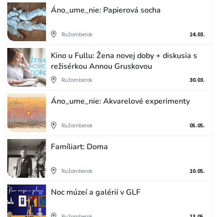
Áno_ume_nie: Papierová socha
Ružomberok
24.03.
Kino u Fullu: Žena novej doby + diskusia s
režisérkou Annou Gruskovou
Ružomberok
30.03.
Áno_ume_nie: Akvarelové experimenty
Ružomberok
05.05.
Famíliart: Doma
Ružomberok
10.05.
Noc múzeí a galérií v GLF
Ružomberok
13.05.