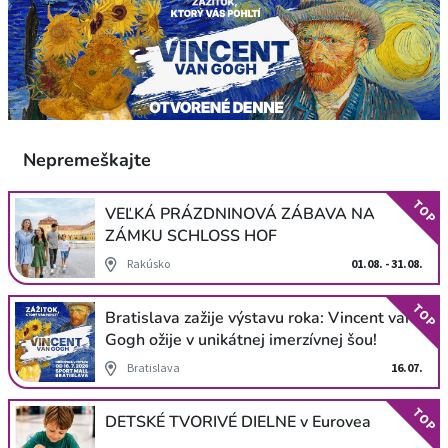
Nepremeškajte
TOP
VEĽKÁ PRÁZDNINOVÁ ZÁBAVA NA
ZÁMKU SCHLOSS HOF
Rakúsko
01.08. - 31.08.
TOP
Bratislava zažije výstavu roka: Vincent van
Gogh ožije v unikátnej imerzívnej šou!
Bratislava
16.07.
TOP
DETSKÉ TVORIVÉ DIELNE v Eurovea