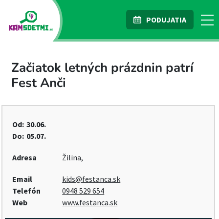
PODUJATIA
Začiatok letných prázdnin patrí
Fest Anči
Od:
30.06.
Do:
05.07.
Adresa
Žilina,
Email
kids@festanca.sk
Telefón
0948 529 654
Web
www.festanca.sk