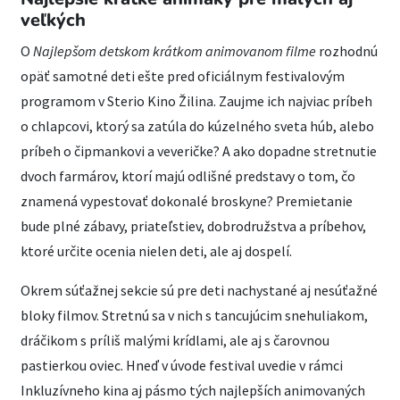
veľkých
O
Najlepšom detskom krátkom animovanom filme
rozhodnú
opäť samotné deti ešte pred oficiálnym festivalovým
programom v Sterio Kino Žilina. Zaujme ich najviac príbeh
o chlapcovi, ktorý sa zatúla do kúzelného sveta húb, alebo
príbeh o čipmankovi a veveričke? A ako dopadne stretnutie
dvoch farmárov, ktorí majú odlišné predstavy o tom, čo
znamená vypestovať dokonalé broskyne? Premietanie
bude plné zábavy, priateľstiev, dobrodružstva a príbehov,
ktoré určite ocenia nielen deti, ale aj dospelí.
Okrem súťažnej sekcie sú pre deti nachystané aj nesúťažné
bloky filmov. Stretnú sa v nich s tancujúcim snehuliakom,
dráčikom s príliš malými krídlami, ale aj s čarovnou
pastierkou oviec. Hneď v úvode festival uvedie v rámci
Inkluzívneho kina aj pásmo tých najlepších animovaných