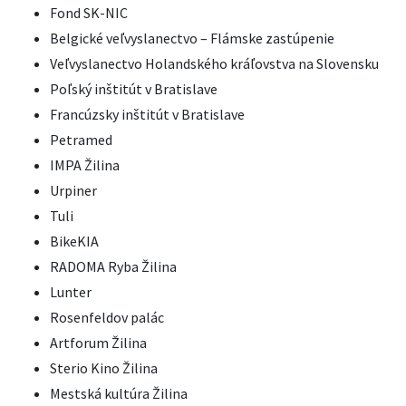
Fond SK-NIC
Belgické veľvyslanectvo – Flámske zastúpenie
Veľvyslanectvo Holandského kráľovstva na Slovensku
Poľský inštitút v Bratislave
Francúzsky inštitút v Bratislave
Petramed
IMPA Žilina
Urpiner
Tuli
BikeKIA
RADOMA Ryba Žilina
Lunter
Rosenfeldov palác
Artforum Žilina
Sterio Kino Žilina
Mestská kultúra Žilina