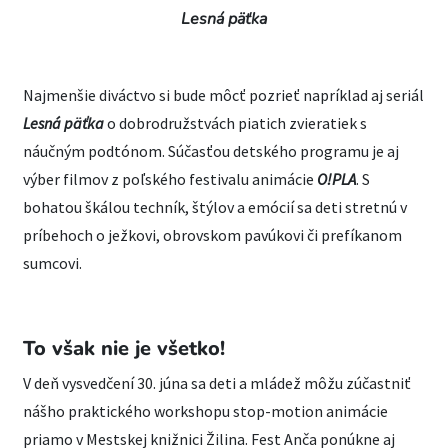
Lesná päťka
Najmenšie diváctvo si bude môcť pozrieť napríklad aj seriál
Lesná päťka
o dobrodružstvách piatich zvieratiek s
náučným podtónom. Súčasťou detského programu je aj
výber filmov z poľského festivalu animácie
O!PLA
. S
bohatou škálou techník, štýlov a emócií sa deti stretnú v
príbehoch o ježkovi, obrovskom pavúkovi či prefíkanom
sumcovi.
To však nie je všetko!
V deň vysvedčení 30. júna sa deti a mládež môžu zúčastniť
nášho praktického workshopu stop-motion animácie
priamo v Mestskej knižnici Žilina. Fest Anča ponúkne aj