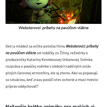
Websterovci: príbehy na pavúčom vlákne
Deti a mládež sa určite potešia filmu
Websterovci: príbehy
na pavúčom vlákne
od rodáčky zo Žiliny, režisérky a
producentky Kataríny Kerekesovej Urbanovej. Snímka
rozpráva o pavúčej rodinke v období tradičných osláv
plných čarovnej atmosféry, ale aj zhonu. Ako sa popasujú
so situáciou, keď zrazu pavúčí otec ochorie a musí miesto
príprav oddychovať?
Najlepšie krátke animáky pre malých aj