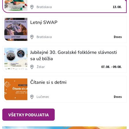
Bratislava
13.08.
Letný SWAP
Bratislava
Dnes
Jubilejné 30. Goralské folklórne slávnosti
sa už blížia
Ždiar
07.08. - 09.08.
Čítanie si s deťmi
Lučenec
Dnes
VŠETKY PODUJATIA