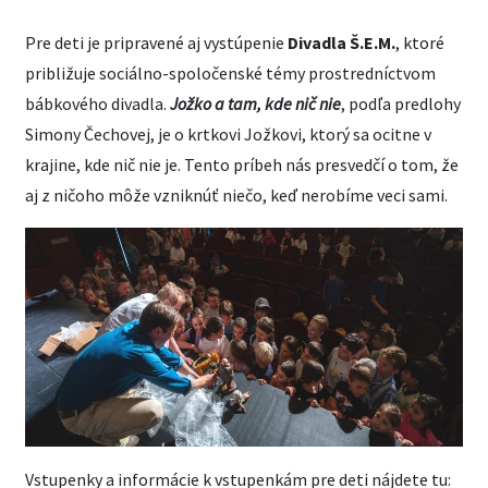
Pre deti je pripravené aj vystúpenie
Divadla Š.E.M.
, ktoré
približuje sociálno-spoločenské témy prostredníctvom
bábkového divadla.
Jožko a tam, kde nič nie
, podľa predlohy
Simony Čechovej, je o krtkovi Jožkovi, ktorý sa ocitne v
krajine, kde nič nie je. Tento príbeh nás presvedčí o tom, že
aj z ničoho môže vzniknúť niečo, keď nerobíme veci sami.
Vstupenky a informácie k vstupenkám pre deti nájdete tu: