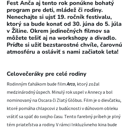
Fest Anča aj tento rok ponúkne bohatý
program pre deti, mládež či rodiny.
Nenechajte si ujsť 19. ročník festivalu,
ktorý sa bude konať od 30. júna do 5. júla
v Žiline. Okrem jedinečných filmov sa
môžete tešiť aj na workshopy a divadlo.
Príďte si užiť bezstarostné chvíle, čarovnú
atmosféru a osláviť s nami začiatok leta!
Celovečeráky pre celé rodiny
Rodinným ťahákom bude film
Arco
, ktorý zožal
medzinárodný úspech. Minulý rok uspel v Annecy a bol
nominovaný na Oscara či Zlatý Glóbus. Film je o dievčatku,
ktoré pomáha chlapcovi z budúcnosti v dúhovom obleku
vrátiť sa späť do svojho času. Tento farebný príbeh je plný
tém priateľstva a rodiny. V rámci Inkluzívneho kina bude