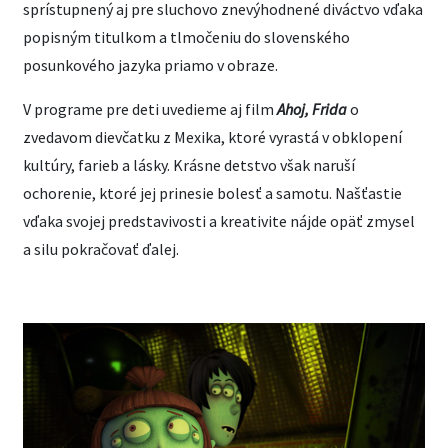
sprístupnený aj pre sluchovo znevýhodnené diváctvo vďaka
popisným titulkom a tlmočeniu do slovenského
posunkového jazyka priamo v obraze.
V programe pre deti uvedieme aj film
Ahoj, Frida
o
zvedavom dievčatku z Mexika, ktoré vyrastá v obklopení
kultúry, farieb a lásky. Krásne detstvo však naruší
ochorenie, ktoré jej prinesie bolesť a samotu. Našťastie
vďaka svojej predstavivosti a kreativite nájde opäť zmysel
a silu pokračovať ďalej.