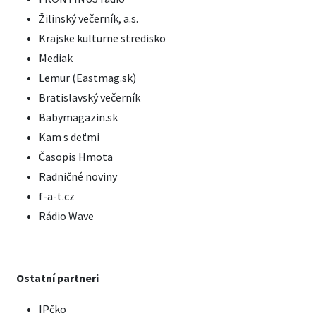
Žilinský večerník, a.s.
Krajske kulturne stredisko
Mediak
Lemur (Eastmag.sk)
Bratislavský večerník
Babymagazin.sk
Kam s deťmi
Časopis Hmota
Radničné noviny
f-a-t.cz
Rádio Wave
Ostatní partneri
IPčko