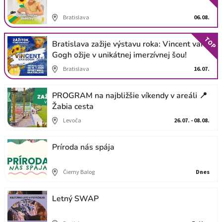
Bratislava
06.08.
TOP
Bratislava zažije výstavu roka: Vincent van
Gogh ožije v unikátnej imerzívnej šou!
Bratislava
16.07.
PROGRAM na najbližšie víkendy v areáli 📍
Žabia cesta
Levoča
26.07. - 08.08.
Príroda nás spája
Čierny Balog
Dnes
Letný SWAP