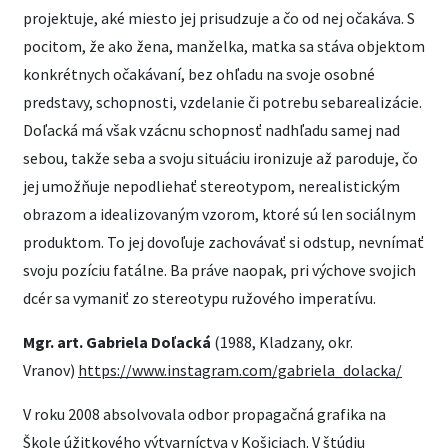
projektuje, aké miesto jej prisudzuje a čo od nej očakáva. S
pocitom, že ako žena, manželka, matka sa stáva objektom
konkrétnych očakávaní, bez ohľadu na svoje osobné
predstavy, schopnosti, vzdelanie či potrebu sebarealizácie.
Doľacká má však vzácnu schopnosť nadhľadu samej nad
sebou, takže seba a svoju situáciu ironizuje až paroduje, čo
jej umožňuje nepodliehať stereotypom, nerealistickým
obrazom a idealizovaným vzorom, ktoré sú len sociálnym
produktom. To jej dovoľuje zachovávať si odstup, nevnímať
svoju pozíciu fatálne. Ba práve naopak, pri výchove svojich
dcér sa vymaniť zo stereotypu ružového imperatívu.
Mgr. art. Gabriela Doľacká
(1988, Kladzany, okr.
Vranov)
https://www.instagram.com/gabriela_dolacka/
V roku 2008 absolvovala odbor propagačná grafika na
Škole úžitkového výtvarníctva v Košiciach. V štúdiu