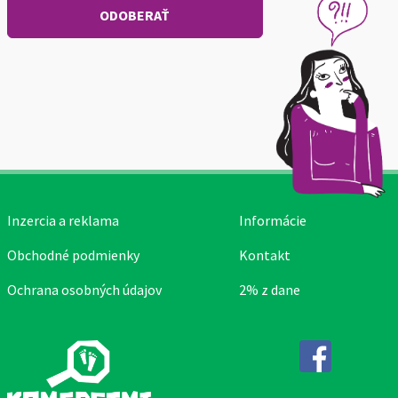
Inzercia a reklama
Informácie
Obchodné podmienky
Kontakt
Ochrana osobných údajov
2% z dane
Facebook