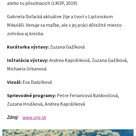
alebo tu pôsobiacich (LM3P, 2019)
Gabriela Doľacká aktuálne žije a tvorí v Liptovskom
Mikuláši. Venuje sa maľbe, ale v jej práci dôležité miesto
zohráva aj kresba.
Kurátorka výstavy:
Zuzana Gažíková
Inštalácia výstavy:
Andrea Kapráliková, Zuzana Gažíková,
Michaela Urbanová
Vizuál:
Eva Dudzíková
Sprievodné programy:
Petre Feriancová Baldovičová,
Zuzana Hrušková, Andrea Kapráliková
Zdroj:
www.sng.sk