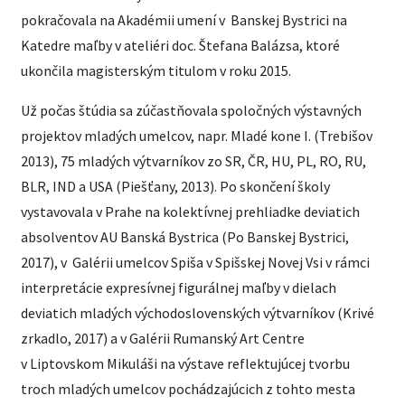
pokračovala na Akadémii umení v Banskej Bystrici na
Katedre maľby v ateliéri doc. Štefana Balázsa, ktoré
ukončila magisterským titulom v roku 2015.
Už počas štúdia sa zúčastňovala spoločných výstavných
projektov mladých umelcov, napr. Mladé kone I. (Trebišov
2013), 75 mladých výtvarníkov zo SR, ČR, HU, PL, RO, RU,
BLR, IND a USA (Piešťany, 2013). Po skončení školy
vystavovala v Prahe na kolektívnej prehliadke deviatich
absolventov AU Banská Bystrica (Po Banskej Bystrici,
2017), v Galérii umelcov Spiša v Spišskej Novej Vsi v rámci
interpretácie expresívnej figurálnej maľby v dielach
deviatich mladých východoslovenských výtvarníkov (Krivé
zrkadlo, 2017) a v Galérii Rumanský Art Centre
v Liptovskom Mikuláši na výstave reflektujúcej tvorbu
troch mladých umelcov pochádzajúcich z tohto mesta