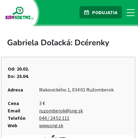
PODUJATIA
Gabriela Doľacká: Dcérenky
Od:
20.02.
Do:
23.04.
Adresa
Makovického 1, 034 01 Ružomberok
Cena
3 €
Email
ruzomberok@sng.sk
Telefón
044 / 24 52 111
Web
www.sng.sk