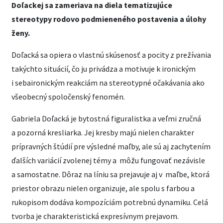
Doľackej sa zameriava na diela tematizujúce
stereotypy rodovo podmieneného postavenia a úlohy
ženy.
Doľacká sa opiera o vlastnú skúsenosť a pocity z prežívania
takýchto situácií, čo ju privádza a motivuje k ironickým
i sebaironickým reakciám na stereotypné očakávania ako
všeobecný spoločenský fenomén.
Gabriela Doľacká je bytostná figuralistka a veľmi zručná
a pozorná kresliarka. Jej kresby majú nielen charakter
prípravných štúdií pre výsledné maľby, ale sú aj zachytením
ďalších variácií zvolenej témy a môžu fungovať nezávisle
a samostatne. Dôraz na líniu sa prejavuje aj v maľbe, ktorá
priestor obrazu nielen organizuje, ale spolu s farbou a
rukopisom dodáva kompozíciám potrebnú dynamiku. Celá
tvorba je charakteristická expresívnym prejavom.