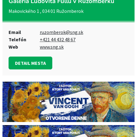
Galéria Ľudovíta Fullu v Ružomberku
Makovického 1 , 034 01 Ružomberok
Email
ruzomberok@sng.sk
Telefón
+421 44 432 48 67
Web
www.sng.sk
DETAIL MESTA