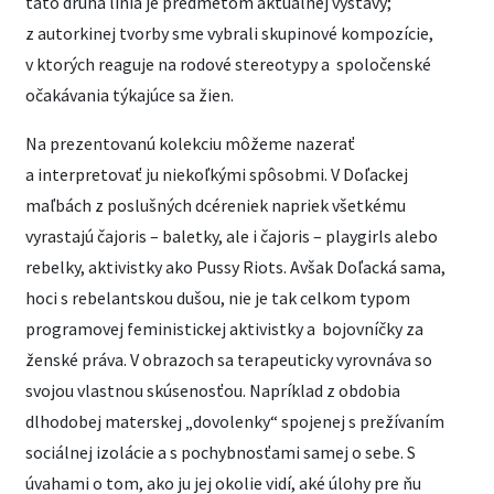
táto druhá línia je predmetom aktuálnej výstavy;
z autorkinej tvorby sme vybrali skupinové kompozície,
v ktorých reaguje na rodové stereotypy a spoločenské
očakávania týkajúce sa žien.
Na prezentovanú kolekciu môžeme nazerať
a interpretovať ju niekoľkými spôsobmi. V Doľackej
maľbách z poslušných dcéreniek napriek všetkému
vyrastajú čajoris – baletky, ale i čajoris – playgirls alebo
rebelky, aktivistky ako Pussy Riots. Avšak Doľacká sama,
hoci s rebelantskou dušou, nie je tak celkom typom
programovej feministickej aktivistky a bojovníčky za
ženské práva. V obrazoch sa terapeuticky vyrovnáva so
svojou vlastnou skúsenosťou. Napríklad z obdobia
dlhodobej materskej „dovolenky“ spojenej s prežívaním
sociálnej izolácie a s pochybnosťami samej o sebe. S
úvahami o tom, ako ju jej okolie vidí, aké úlohy pre ňu