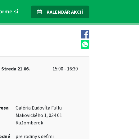
orme si
KALENDÁR AKCIÍ
Streda
21.06.
15:00 - 16:30
resa
Galéria Ľudovíta Fullu
Makovického 1, 034 01
Ružomberok
odné
pre rodiny s deťmi