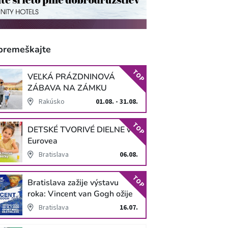
premeškajte
TOP
VEĽKÁ PRÁZDNINOVÁ
ZÁBAVA NA ZÁMKU
SCHLOSS HOF
Rakúsko
01.08. - 31.08.
TOP
DETSKÉ TVORIVÉ DIELNE v
Eurovea
Bratislava
06.08.
TOP
Bratislava zažije výstavu
roka: Vincent van Gogh ožije
v unikátnej imerzívnej šou!
Bratislava
16.07.