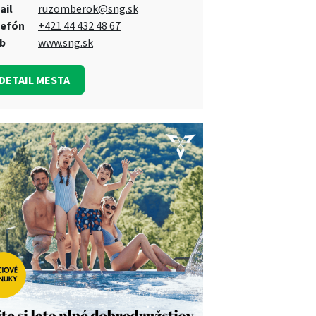
ail
ruzomberok@sng.sk
lefón
+421 44 432 48 67
b
www.sng.sk
DETAIL MESTA