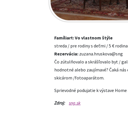
Famíliart: Vo vlastnom štýle
streda / pre rodiny s deťmi / 5 € rodina
Rezervácia:
zuzana.hruskova@sng
Čo zútulňovalo a skrášľovalo byt / gal
hodnotné alebo zaujímavé? Čaká nás ob
skicárom /fotoaparátom.
Sprievodné podujatie k výstave Hom
Zdroj:
sng.sk