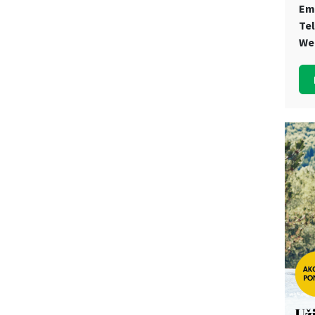
Em
Te
We