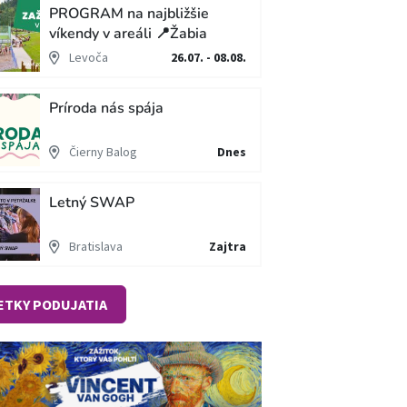
PROGRAM na najbližšie
víkendy v areáli 📍Žabia
cesta
Levoča
26.07. - 08.08.
Príroda nás spája
Čierny Balog
Dnes
Letný SWAP
Bratislava
Zajtra
ETKY PODUJATIA