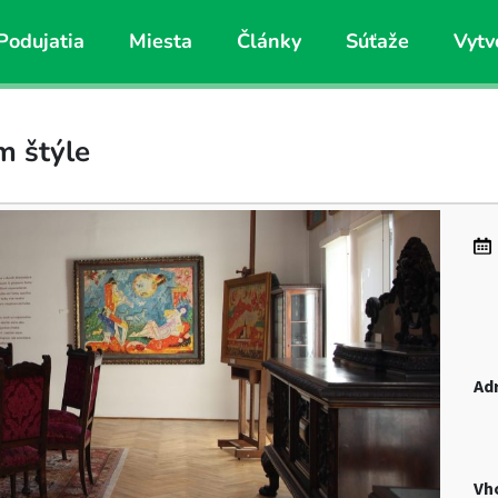
Podujatia
Miesta
Články
Súťaže
Vytv
m štýle
Ad
Vh