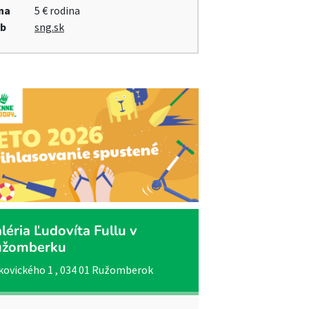
na
5 € rodina
b
sng.sk
léria Ľudovíta Fullu v
užomberku
ovického 1 , 034 01 Ružomberok