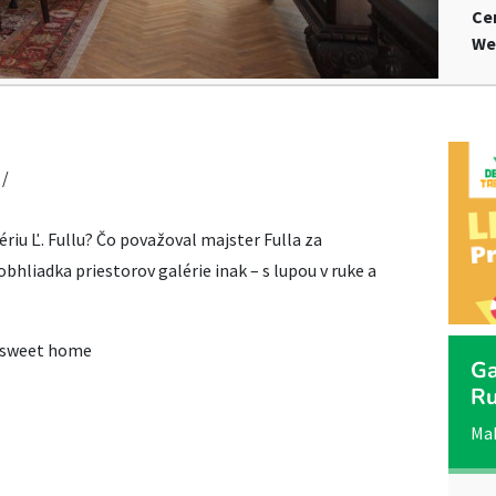
Ce
We
 /
ériu Ľ. Fullu? Čo považoval majster Fulla za
hliadka priestorov galérie inak – s lupou v ruke a
e sweet home
Ga
R
Mak