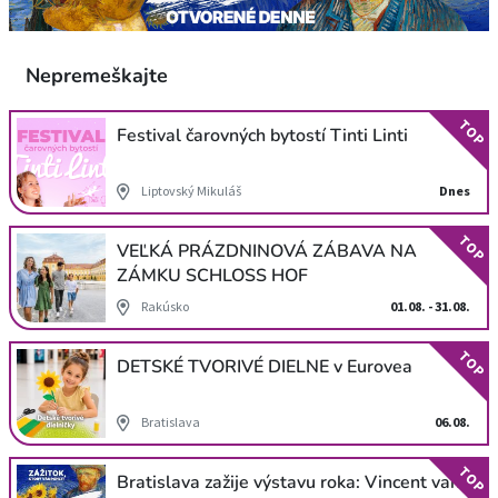
Nepremeškajte
TOP
Festival čarovných bytostí Tinti Linti
Liptovský Mikuláš
Dnes
TOP
VEĽKÁ PRÁZDNINOVÁ ZÁBAVA NA
ZÁMKU SCHLOSS HOF
Rakúsko
01.08. - 31.08.
TOP
DETSKÉ TVORIVÉ DIELNE v Eurovea
Bratislava
06.08.
TOP
Bratislava zažije výstavu roka: Vincent van