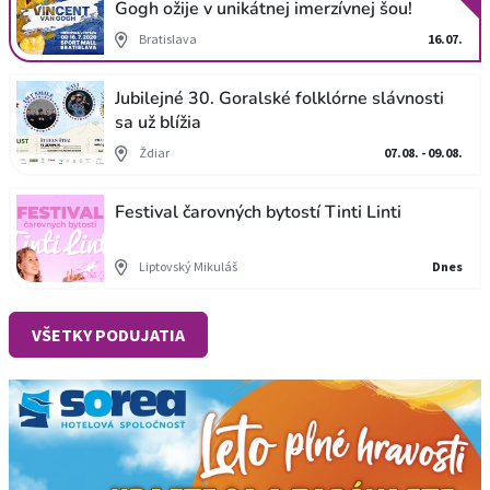
Gogh ožije v unikátnej imerzívnej šou!
Bratislava
16.07.
Jubilejné 30. Goralské folklórne slávnosti
sa už blížia
Ždiar
07.08. - 09.08.
Festival čarovných bytostí Tinti Linti
Liptovský Mikuláš
Dnes
VŠETKY PODUJATIA