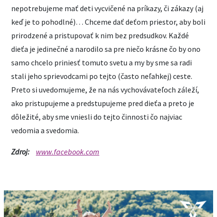
nepotrebujeme mať deti vycvičené na príkazy, či zákazy (aj
keď je to pohodlné)… Chceme dať deťom priestor, aby boli
prirodzené a pristupovať k nim bez predsudkov. Každé
dieťa je jedinečné a narodilo sa pre niečo krásne čo by ono
samo chcelo priniesť tomuto svetu a my by sme sa radi
stali jeho sprievodcami po tejto (často neľahkej) ceste.
Preto si uvedomujeme, že na nás vychovávateľoch záleží,
ako pristupujeme a predstupujeme pred dieťa a preto je
dôležité, aby sme vniesli do tejto činnosti čo najviac
vedomia a svedomia.
Zdroj:
www.facebook.com