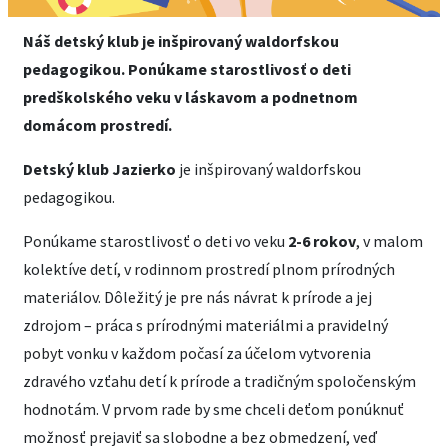
Náš detský klub je inšpirovaný waldorfskou
pedagogikou. Ponúkame starostlivosť o deti
predškolského veku v láskavom a podnetnom
domácom prostredí.
Detský klub Jazierko
je inšpirovaný waldorfskou
pedagogikou.
Ponúkame starostlivosť o deti vo veku
2-6 rokov
, v malom
kolektíve detí, v rodinnom prostredí plnom prírodných
materiálov. Dôležitý je pre nás návrat k prírode a jej
zdrojom – práca s prírodnými materiálmi a pravidelný
pobyt vonku v každom počasí za účelom vytvorenia
zdravého vzťahu detí k prírode a tradičným spoločenským
hodnotám. V prv
om rade by sme chceli deťom ponúknuť
možnosť prejaviť sa slobodne a bez obmedzení, veď