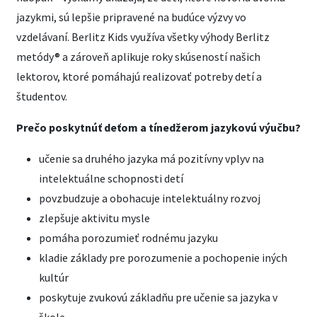
jazykmi, sú lepšie pripravené na budúce výzvy vo
vzdelávaní. Berlitz Kids využíva všetky výhody Berlitz
metódy® a zároveň aplikuje roky skúseností našich
lektorov, ktoré pomáhajú realizovať potreby detí a
študentov.
Prečo poskytnúť deťom a tínedžerom jazykovú výučbu?
učenie sa druhého jazyka má pozitívny vplyv na
intelektuálne schopnosti detí
povzbudzuje a obohacuje intelektuálny rozvoj
zlepšuje aktivitu mysle
pomáha porozumieť rodnému jazyku
kladie základy pre porozumenie a pochopenie iných
kultúr
poskytuje zvukovú základňu pre učenie sa jazyka v