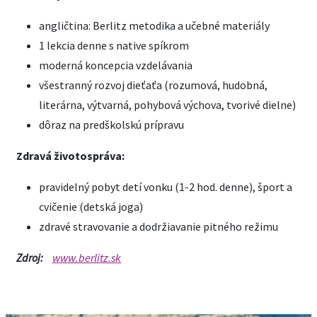
angličtina: Berlitz metodika a učebné materiály
1 lekcia denne s native spíkrom
moderná koncepcia vzdelávania
všestranný rozvoj dieťaťa (rozumová, hudobná,
literárna, výtvarná, pohybová výchova, tvorivé dielne)
dôraz na predškolskú prípravu
Zdravá životospráva:
pravidelný pobyt detí vonku (1-2 hod. denne), šport a
cvičenie (detská joga)
zdravé stravovanie a dodržiavanie pitného režimu
Zdroj:
www.berlitz.sk