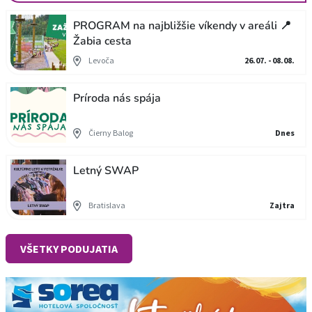
PROGRAM na najbližšie víkendy v areáli 📍
Žabia cesta
Levoča
26.07. - 08.08.
Príroda nás spája
Čierny Balog
Dnes
Letný SWAP
Bratislava
Zajtra
VŠETKY PODUJATIA