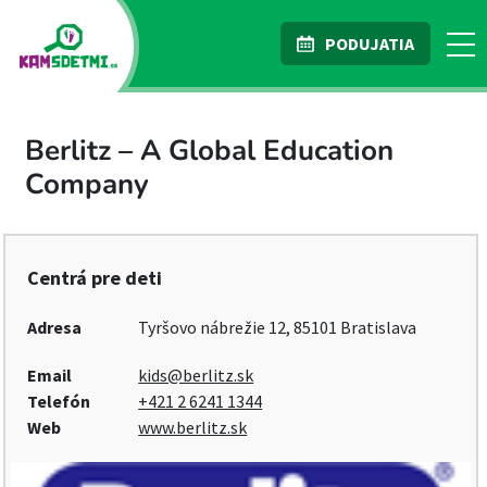
PODUJATIA
Berlitz – A Global Education
Company
Centrá pre deti
Adresa
Tyršovo nábrežie 12, 85101 Bratislava
Email
kids@berlitz.sk
Telefón
+421 2 6241 1344
Web
www.berlitz.sk