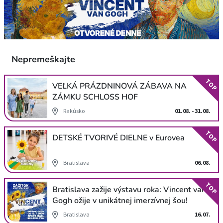
Nepremeškajte
TOP
VEĽKÁ PRÁZDNINOVÁ ZÁBAVA NA
ZÁMKU SCHLOSS HOF
Rakúsko
01.08. - 31.08.
TOP
DETSKÉ TVORIVÉ DIELNE v Eurovea
Bratislava
06.08.
TOP
Bratislava zažije výstavu roka: Vincent van
Gogh ožije v unikátnej imerzívnej šou!
Bratislava
16.07.