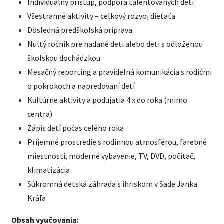
Individuálny prístup, podpora talentovaných detí
Všestranné aktivity – celkový rozvoj dieťaťa
Dôsledná predškolská príprava
Nultý ročník pre nadané deti alebo deti s odloženou
školskou dochádzkou
Mesačný reporting a pravidelná komunikácia s rodičmi
o pokrokoch a napredovaní detí
Kultúrne aktivity a podujatia 4 x do roka (mimo
centra)
Zápis detí počas celého roka
Príjemné prostredie s rodinnou atmosférou, farebné
miestnosti, moderné vybavenie, TV, DVD, počítač,
klimatizácia
Súkromná detská záhrada s ihriskom v Sade Janka
Kráľa
Obsah vyučovania: