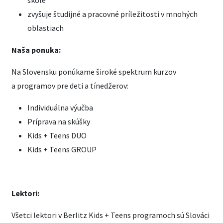
škole
zvyšuje študijné a pracovné príležitosti v mnohých
oblastiach
Naša ponuka:
Na Slovensku ponúkame široké spektrum kurzov
a programov pre deti a tínedžerov:
Individuálna výučba
Príprava na skúšky
Kids + Teens DUO
Kids + Teens GROUP
Lektori:
Všetci lektori v Berlitz Kids + Teens programoch sú Slováci