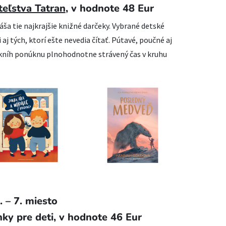
eľstva Tatran
, v hodnote 48 Eur
áša tie najkrajšie knižné darčeky. Vybrané detské
aj tých, ktorí ešte nevedia čítať. Pútavé, poučné aj
 kníh ponúknu plnohodnotne strávený čas v kruhu
. – 7. miesto
ky pre deti,
v hodnote 46 Eur