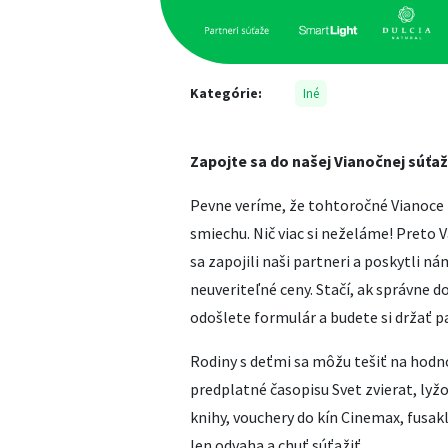
Kategórie:
Iné
Zapojte sa do našej Vianočnej súťaž
Pevne veríme, že tohtoročné Vianoce 
smiechu. Nič viac si neželáme! Pret
sa zapojili naši partneri a poskytli n
neuveriteľné ceny. Stačí, ak správne d
odošlete formulár a budete si držať p
Rodiny s deťmi sa môžu tešiť na hodn
predplatné časopisu Svet zvierat, lyžo
knihy, vouchery do kín Cinemax, fusakl
len odvaha a chuť súťažiť.