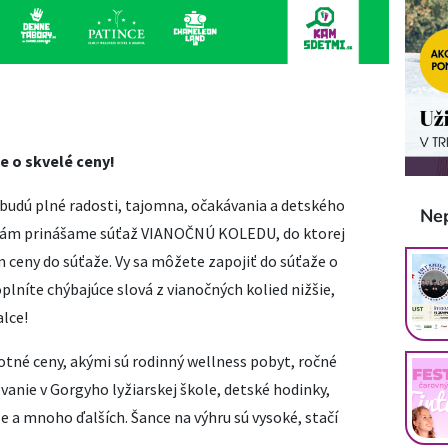
e o skvelé ceny!
budú plné radosti, tajomna, očakávania a detského
Ne
o Vám prinášame súťaž VIANOČNÚ KOLEDU, do ktorej
ám ceny do súťaže. Vy sa môžete zapojiť do súťaže o
oplníte chýbajúce slová z vianočných kolied nižšie,
alce!
otné ceny, akými sú rodinný wellness pobyt, ročné
vanie v Gorgyho lyžiarskej škole, detské hodinky,
e a mnoho ďalších. Šance na výhru sú vysoké, stačí