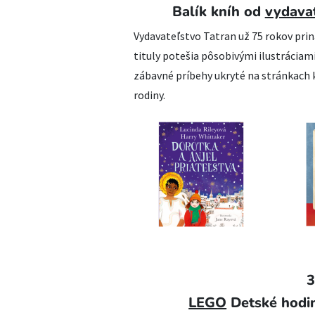
Balík kníh od
vydavat
Vydavateľstvo Tatran už 75 rokov prin
tituly potešia pôsobivými ilustráciami 
zábavné príbehy ukryté na stránkach
rodiny.
3
‎LEGO
Detské hodin