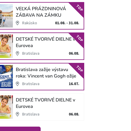
TOP
VEĽKÁ PRÁZDNINOVÁ
ZÁBAVA NA ZÁMKU
SCHLOSS HOF
Rakúsko
01.08. - 31.08.
TOP
DETSKÉ TVORIVÉ DIELNE v
Eurovea
Bratislava
06.08.
TOP
Bratislava zažije výstavu
roka: Vincent van Gogh ožije
v unikátnej imerzívnej šou!
Bratislava
16.07.
DETSKÉ TVORIVÉ DIELNE v
Eurovea
Bratislava
06.08.