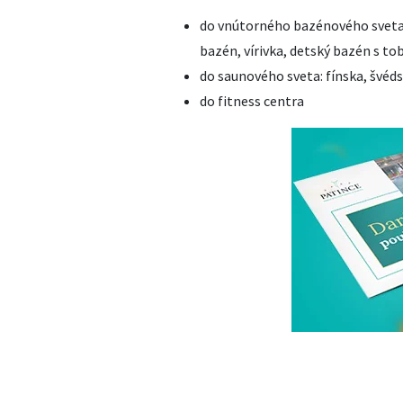
do vnútorného bazénového sveta 
bazén, vírivka, detský bazén s 
do saunového sveta: fínska, švéds
do fitness centra