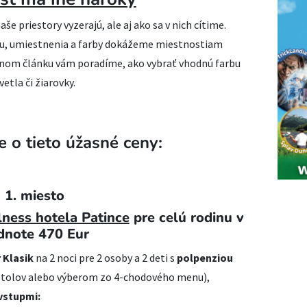
še priestory vyzerajú, ale aj ako sa v nich cítime.
pu, umiestnenia a farby dokážeme miestnostiam
šnom článku vám poradíme, ako vybrať vhodnú farbu
vetla či žiarovky.
 o tieto úžasné ceny:
1. miesto
ness hotela Patince
pre celú rodinu v
dnote 470 Eur
 Klasik
na 2 noci pre 2 osoby a 2 deti s
polpenziou
 stolov alebo výberom zo 4-chodového menu),
stupmi: