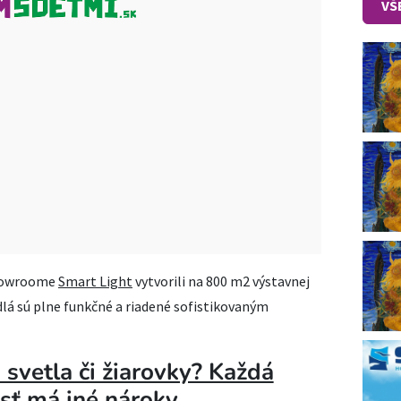
VŠ
 showroome
Smart Light
vytvorili na 800 m2 výstavnej
tidlá sú plne funkčné a riadené sofistikovaným
 svetla či žiarovky? Každá
sť má iné nároky