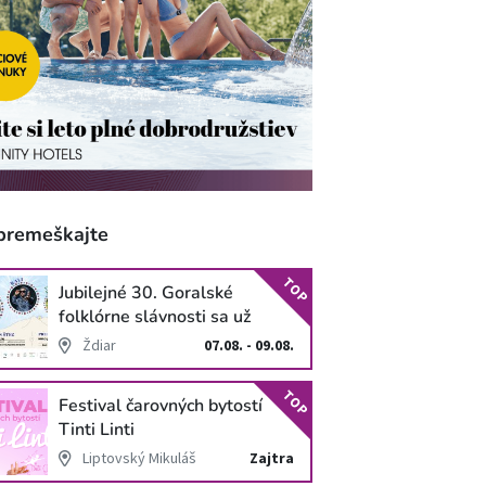
premeškajte
TOP
Jubilejné 30. Goralské
folklórne slávnosti sa už
blížia
Ždiar
07.08. - 09.08.
TOP
Festival čarovných bytostí
Tinti Linti
Liptovský Mikuláš
Zajtra