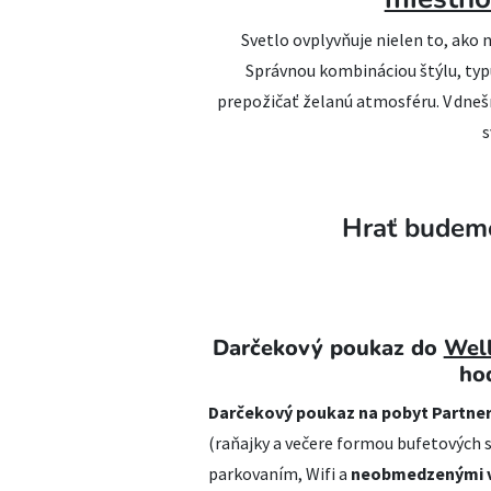
Svetlo ovplyvňuje nielen to, ako na
Správnou kombináciou štýlu, ty
prepožičať želanú atmosféru. V dne
s
Hrať budeme
Darčekový poukaz do
Well
ho
Darčekový poukaz na pobyt Partner
(raňajky a večere formou bufetových
parkovaním, Wifi a
neobmedzenými v