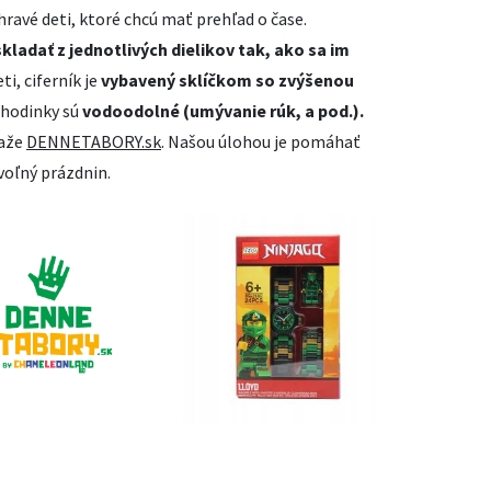
hravé deti, ktoré chcú mať prehľad o čase.
kladať z jednotlivých dielikov tak, ako sa im
ti, ciferník je
vybavený sklíčkom so zvýšenou
 hodinky sú
vodoodolné (umývanie rúk, a pod.).
ťaže
DENNETABORY.sk
. Našou úlohou je pomáhať
voľný prázdnin.