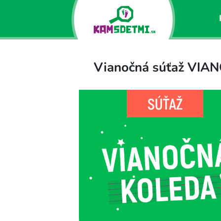
Vianočná súťaž VI