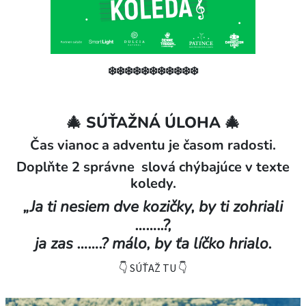
❄️❄️❄️❄️❄️❄️❄️❄️❄️❄️❄️
🎄 SÚŤAŽNÁ ÚLOHA 🎄
Čas vianoc a adventu je časom radosti.
Doplňte 2 správne slová chýbajúce v texte
koledy.
„Ja ti nesiem dve kozičky, by ti zohriali
……..?,
ja zas …….? málo, by ťa líčko hrialo.
👇 SÚŤAŽ TU 👇