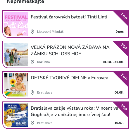
Nepremeškajte
TOP
Festival čarovných bytostí Tinti Linti
Liptovský Mikuláš
Dnes
TOP
VEĽKÁ PRÁZDNINOVÁ ZÁBAVA NA
ZÁMKU SCHLOSS HOF
Rakúsko
01.08. - 31.08.
TOP
DETSKÉ TVORIVÉ DIELNE v Eurovea
Bratislava
06.08.
TOP
Bratislava zažije výstavu roka: Vincent van
Gogh ožije v unikátnej imerzívnej šou!
Bratislava
16.07.