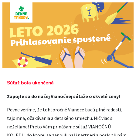
Súťaž bola ukončená
Zapojte sa do našej Vianočnej súťaže o skvelé ceny!
Pevne veríme, že tohtoročné Vianoce budú plné radosti,
tajomna, očakávania a detského smiechu. Nič viac si
neželáme! Preto Vám prinášame súťaž VIANOČNÚ
KOLEDU, do ktorej sa zapojili naši partneri a poskytli nám