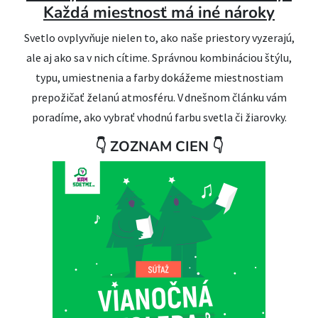
Každá miestnosť má iné nároky
Svetlo ovplyvňuje nielen to, ako naše priestory vyzerajú,
ale aj ako sa v nich cítime. Správnou kombináciou štýlu,
typu, umiestnenia a farby dokážeme miestnostiam
prepožičať želanú atmosféru. V dnešnom článku vám
poradíme, ako vybrať vhodnú farbu svetla či žiarovky.
👇 ZOZNAM CIEN 👇