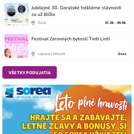
Jubilejné 30. Goralské folklórne slávnosti
sa už blížia
Ždiar
07.08. - 09.08.
Festival čarovných bytostí Tinti Linti
Liptovský Mikuláš
Dnes
VŠETKY PODUJATIA