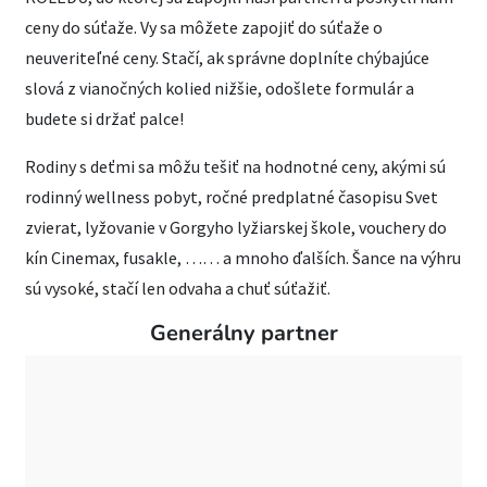
ceny do súťaže. Vy sa môžete zapojiť do súťaže o
neuveriteľné ceny. Stačí, ak správne doplníte chýbajúce
slová z vianočných kolied nižšie, odošlete formulár a
budete si držať palce!
Rodiny s deťmi sa môžu tešiť na hodnotné ceny, akými sú
rodinný wellness pobyt, ročné predplatné časopisu Svet
zvierat, lyžovanie v Gorgyho lyžiarskej škole, vouchery do
kín Cinemax, fusakle, …… a mnoho ďalších. Šance na výhru
sú vysoké, stačí len odvaha a chuť súťažiť.
Generálny partner