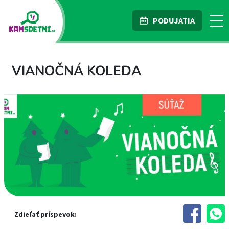
PODUJATIA
VIANOČNÁ KOLEDA
Zdieľať príspevok: