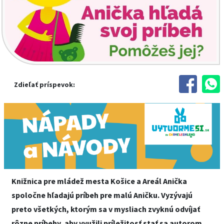
Zdieľať príspevok:
Knižnica pre mládež mesta Košice a Areál Anička
spoločne hľadajú príbeh pre malú Aničku. Vyzývajú
preto všetkých, ktorým sa v mysliach zvyknú odvíjať
rôzne príbehy, aby využili príležitosť stať sa autorom,