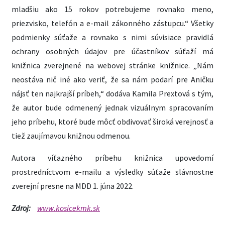
mladšiu ako 15 rokov potrebujeme rovnako meno,
priezvisko, telefón a e-mail zákonného zástupcu.“ Všetky
podmienky súťaže a rovnako s nimi súvisiace pravidlá
ochrany osobných údajov pre účastníkov súťaží má
knižnica zverejnené na webovej stránke knižnice. „Nám
neostáva nič iné ako veriť, že sa nám podarí pre Aničku
nájsť ten najkrajší príbeh,“ dodáva Kamila Prextová s tým,
že autor bude odmenený jednak vizuálnym spracovaním
jeho príbehu, ktoré bude môcť obdivovať široká verejnosť a
tiež zaujímavou knižnou odmenou.
Autora víťazného príbehu knižnica upovedomí
prostredníctvom e-mailu a výsledky súťaže slávnostne
zverejní presne na MDD 1. júna 2022.
Zdroj:
www.kosicekmk.sk