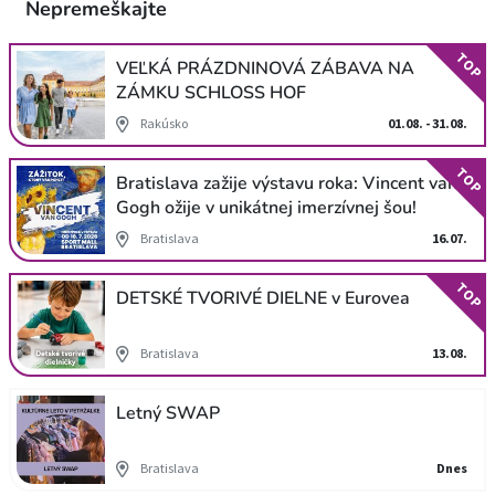
Nepremeškajte
TOP
VEĽKÁ PRÁZDNINOVÁ ZÁBAVA NA
ZÁMKU SCHLOSS HOF
Rakúsko
01.08. - 31.08.
TOP
Bratislava zažije výstavu roka: Vincent van
Gogh ožije v unikátnej imerzívnej šou!
Bratislava
16.07.
TOP
DETSKÉ TVORIVÉ DIELNE v Eurovea
Bratislava
13.08.
Letný SWAP
Bratislava
Dnes