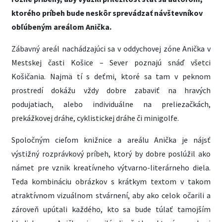
ktorého príbeh bude neskôr sprevádzať návštevníkov
obľúbeným areálom Anička.
Zábavný areál nachádzajúci sa v oddychovej zóne Anička v
Mestskej časti Košice – Sever poznajú snáď všetci
Košičania. Najmä tí s deťmi, ktoré sa tam v peknom
prostredí dokážu vždy dobre zabaviť na hravých
podujatiach, alebo individuálne na preliezačkách,
prekážkovej dráhe, cyklistickej dráhe či minigolfe.
Spoločným cieľom knižnice a areálu Anička je nájsť
výstižný rozprávkový príbeh, ktorý by dobre poslúžil ako
námet pre vznik kreatívneho výtvarno-literárneho diela.
Teda kombináciu obrázkov s krátkym textom v takom
atraktívnom vizuálnom stvárnení, aby ako celok očarili a
zároveň upútali každého, kto sa bude túlať tamojším