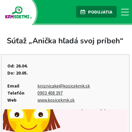
PODUJATIA
Súťaž „Anička hľadá svoj príbeh“
Od:
26.04.
Do:
20.05.
Email
kniznicake@kosicekmk.sk
Telefón
0903 408 397
Web
www.kosicekmk.sk