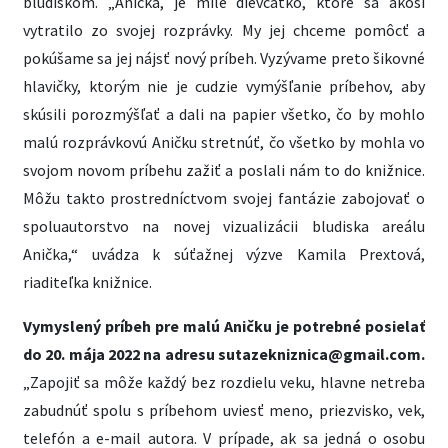
bludiskom. „Anička, je milé dievčatko, ktoré sa akosi
vytratilo zo svojej rozprávky. My jej chceme pomôcť a
pokúšame sa jej nájsť nový príbeh. Vyzývame preto šikovné
hlavičky, ktorým nie je cudzie vymýšľanie príbehov, aby
skúsili porozmýšľať a dali na papier všetko, čo by mohlo
malú rozprávkovú Aničku stretnúť, čo všetko by mohla vo
svojom novom príbehu zažiť a poslali nám to do knižnice.
Môžu takto prostredníctvom svojej fantázie zabojovať o
spoluautorstvo na novej vizualizácii bludiska areálu
Anička,“ uvádza k súťažnej výzve Kamila Prextová,
riaditeľka knižnice.
Vymyslený príbeh pre malú Aničku je potrebné posielať
do 20. mája 2022 na adresu sutazekniznica@gmail.com.
„Zapojiť sa môže každý bez rozdielu veku, hlavne netreba
zabudnúť spolu s príbehom uviesť meno, priezvisko, vek,
telefón a e-mail autora. V prípade, ak sa jedná o osobu