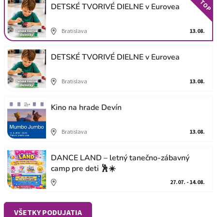
TOP
DETSKÉ TVORIVÉ DIELNE v Eurovea
Bratislava
13.08.
DETSKÉ TVORIVÉ DIELNE v Eurovea
Bratislava
13.08.
Kino na hrade Devín
Bratislava
13.08.
DANCE LAND – letný tanečno-zábavný
camp pre deti 🕺☀️
27.07. - 14.08.
VŠETKY PODUJATIA