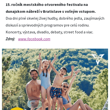
15. ročník mestského otvoreného festivalu na
dunajskom nábreží v Bratislave s voľným vstupom.
Dva dni plné skvelej živej hudby, dobrého jedla, zaujímavých
diskusií a sprievodných programov pre celú rodinu.
Koncerty, výstava, divadlo, debaty, street food a viac.
Zdroj:
www.facebook.com