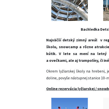
Bachledka Detsk
Najväčší detský zimný areál v re
školu, snowcamp a rôzne atrakcie
kútik. V lete sa mení na letný
a ovečkami, ale aj trampolíny, či iné
Okrem lyžiarskej školy na hrebeni, j
doline, povyše nástupnej stanice 10-
Online rezervácia lyžiarskej / snow