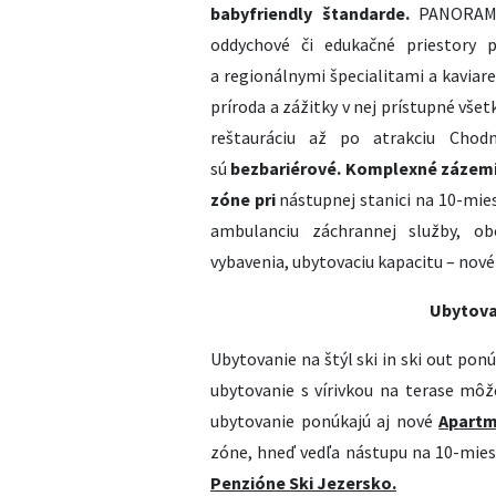
babyfriendly štandarde.
PANORAMA 
oddychové či edukačné priestory 
a regionálnymi špecialitami a kaviar
príroda a zážitky v nej prístupné všet
reštauráciu až po atrakciu Cho
sú
bezbariérové. Komplexné zázemie
zóne pri
nástupnej stanici na 10-mi
ambulanciu záchrannej služby, ob
vybavenia, ubytovaciu kapacitu – nov
Ubytova
Ubytovanie na štýl ski in ski out pon
ubytovanie s vírivkou na terase mô
ubytovanie ponúkajú aj nové
Apartm
zóne, hneď vedľa nástupu na 10-mies
Penzióne Ski Jezersko.