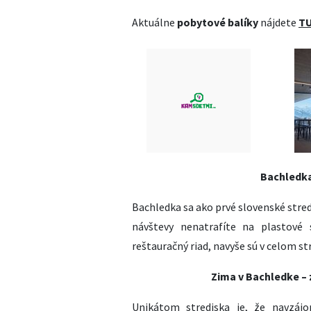
Aktuálne
pobytové balíky
nájdete
TU
Bachledka
Bachledka sa ako prvé slovenské stred
návštevy nenatrafíte na plastové 
reštauračný riad, navyše sú v celom 
Zima v Bachledke – z
Unikátom strediska je, že navzájo