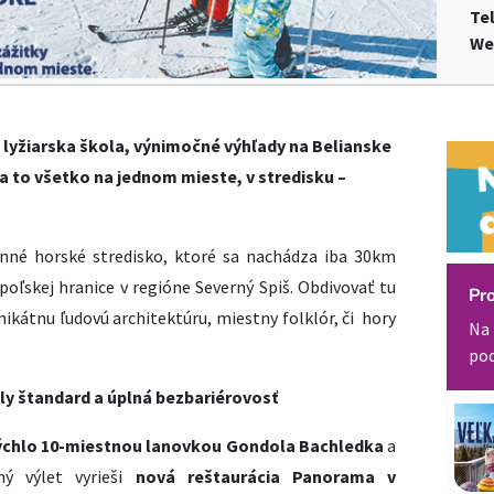
Te
We
 lyžiarska škola, výnimočné výhľady na Belianske
 a to všetko na jednom mieste, v stredisku –
inné horské stredisko, ktoré sa nachádza iba 30km
oľskej hranice v regióne Severný Spiš. Obdivovať tu
Pr
ikátnu ľudovú architektúru, miestny folklór, či hory
Na 
pod
ly štandard a úplná bezbariérovosť
ýchlo 10-miestnou lanovkou Gondola Bachledka
a
ný výlet vyrieši
nová reštaurácia Panorama v