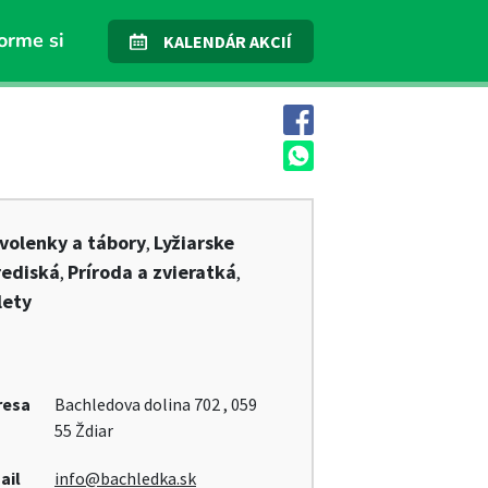
orme si
KALENDÁR AKCIÍ
volenky a tábory
Lyžiarske
,
rediská
Príroda a zvieratká
,
,
lety
resa
Bachledova dolina 702 , 059
55 Ždiar
ail
info@bachledka.sk