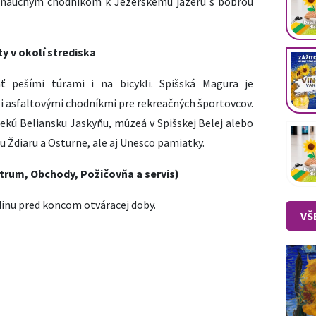
 náučným chodníkom k Jezerskému jazeru s bobrou
ty v okolí strediska
 pešími túrami i na bicykli. Spišská Magura je
i asfaltovými chodníkmi pre rekreačných športovcov.
ekú Beliansku Jaskyňu, múzeá v Spišskej Belej alebo
u Ždiaru a Osturne, ale aj Unesco pamiatky.
trum, Obchody, Požičovňa a servis)
dinu pred koncom otváracej doby.
VŠ