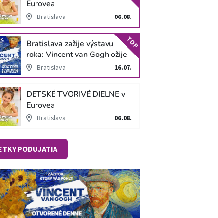
Eurovea
Bratislava
06.08.
TOP
Bratislava zažije výstavu
roka: Vincent van Gogh ožije
v unikátnej imerzívnej šou!
Bratislava
16.07.
DETSKÉ TVORIVÉ DIELNE v
Eurovea
Bratislava
06.08.
ETKY PODUJATIA