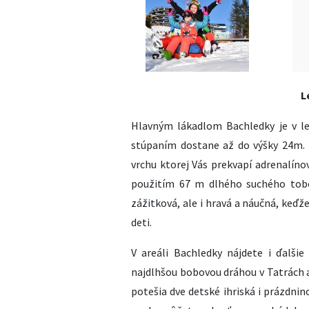
L
Hlavným lákadlom Bachledky je v l
stúpaním dostane až do výšky 24m. 
vrchu ktorej Vás prekvapí adrenalíno
použitím 67 m dlhého suchého tob
zážitková, ale i hravá a náučná, keď
deti.
V areáli Bachledky nájdete i ďalši
najdlhšou bobovou dráhou v Tatrách 
potešia dve detské ihriská i prázdni