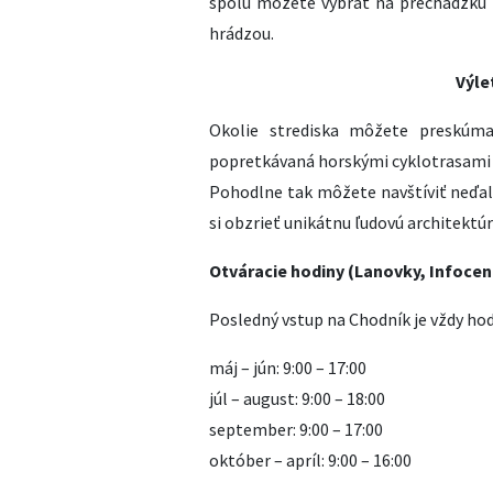
spolu môžete vybrať na prechádzku
hrádzou.
Výle
Okolie strediska môžete preskúmať
popretkávaná horskými cyklotrasami 
Pohodlne tak môžete navštíviť neďal
si obzrieť unikátnu ľudovú architektúr
Otváracie hodiny (Lanovky, Infocen
Posledný vstup na Chodník je vždy ho
máj – jún: 9:00 – 17:00
júl – august: 9:00 – 18:00
september: 9:00 – 17:00
október – apríl: 9:00 – 16:00