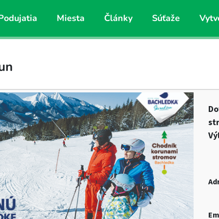
Podujatia
Miesta
Články
Súťaže
Vytv
un
Do
st
Vý
Ad
Em