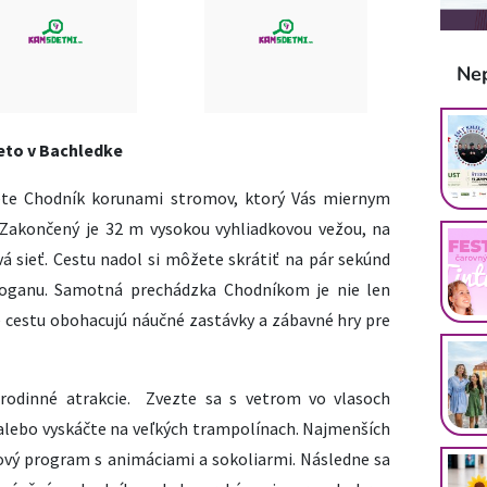
Ne
eto v Bachledke
ete Chodník korunami stromov, ktorý Vás miernym
Zakončený je 32 m vysokou vyhliadkovou vežou, na
vá sieť. Cestu nadol si môžete skrátiť na pár sekúnd
oganu. Samotná prechádzka Chodníkom je nie len
že cestu obohacujú náučné zastávky a zábavné hry pre
e rodinné atrakcie. Zvezte sa s vetrom vo vlasoch
alebo vyskáčte na veľkých trampolínach. Najmenších
nový program s animáciami a sokoliarmi. Následne sa