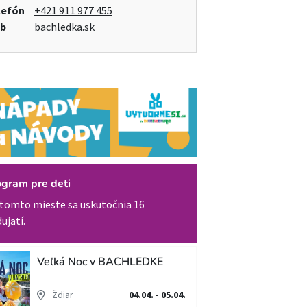
lefón
+421 911 977 455
b
bachledka.sk
ogram pre deti
tomto mieste sa uskutočnia 16
ujatí.
Veľká Noc v BACHLEDKE
Ždiar
04.04. - 05.04.