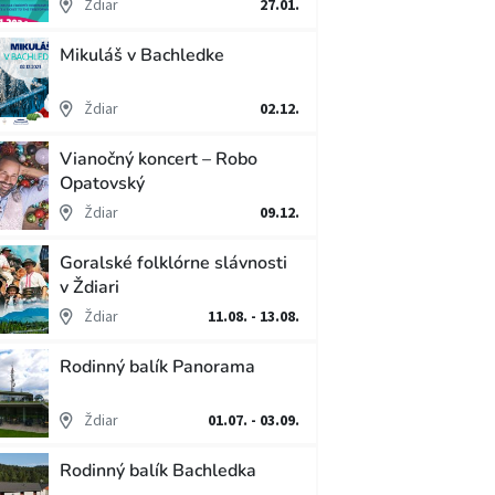
Ždiar
27.01.
Mikuláš v Bachledke
Ždiar
02.12.
Vianočný koncert – Robo
Opatovský
Ždiar
09.12.
Goralské folklórne slávnosti
v Ždiari
Ždiar
11.08. - 13.08.
Rodinný balík Panorama
Ždiar
01.07. - 03.09.
Rodinný balík Bachledka