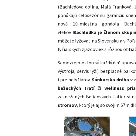
(Bachledova dolina, Malá Franková, J
ponúkajú celosezónnu garanciu sneh
nová 10-miestna gondola Bach
vlekov.
Bachledka je členom skupin
môžete lyžovať na Slovensku a v Poľsk
lyžiarskych zjazdoviek s rôznou obtiaž
Samozrejmosťou sú každý deň upravov
výstroja, servis lyží, bezplatné parko
i pre nelyžiarov.
Sánkarska dráha v 
bežeckých tratí
či
wellness pri
zasnežených Belianskych Tatier si na
stromov
, ktorý je aj so svojim 67m