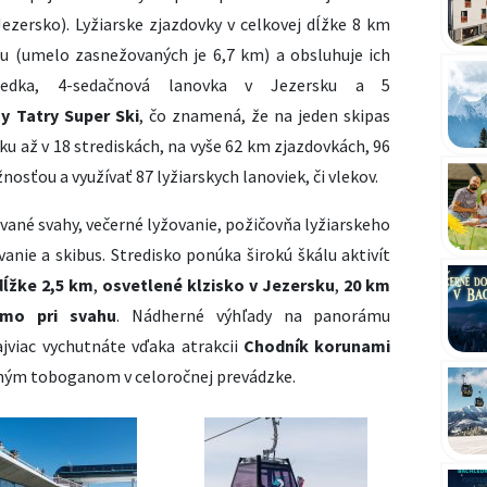
ezersko). Lyžiarske zjazdovky v celkovej dĺžke 8 km
u (umelo zasnežovaných je 6,7 km) a obsluhuje ich
ledka, 4-sedačnová lanovka v Jezersku a 5
y Tatry Super Ski
, čo znamená, že na jeden skipas
u až v 18 strediskách, na vyše 62 km zjazdovkách, 96
nosťou a využívať 87 lyžiarskych lanoviek, či vlekov.
ané svahy, večerné lyžovanie, požičovňa lyžiarskeho
vanie a skibus. Stredisko ponúka širokú škálu aktivít
dĺžke 2,5 km
,
osvetlené klzisko v Jezersku
,
20 km
amo pri svahu
. Nádherné výhľady na panorámu
jviac vychutnáte vďaka atrakcii
Chodník korunami
 dlhým toboganom v celoročnej prevádzke.