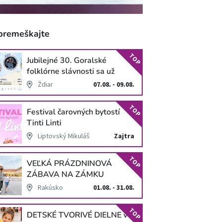
premeškajte
TOP
Jubilejné 30. Goralské
folklórne slávnosti sa už
blížia
Ždiar
07.08. - 09.08.
TOP
Festival čarovných bytostí
Tinti Linti
Liptovský Mikuláš
Zajtra
TOP
VEĽKÁ PRÁZDNINOVÁ
ZÁBAVA NA ZÁMKU
SCHLOSS HOF
Rakúsko
01.08. - 31.08.
TOP
DETSKÉ TVORIVÉ DIELNE v