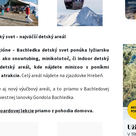
ý svet – najväčší detský areál
gióne – Bachledka detský svet ponúka lyžiarsku
 ako snowtubing, minikolotoč, či indoor detský
 detský areál, kde nájdete minizoo s poníkmi
 atrakcie.
Celý areál nájdete na zjazdovke Hrebeň.
e aj nový výučbový areál, a to priamo v Bachledovej
miestnej lanovky Gondola Bachledka.
boardovej lekcie
priamo z pohodia domova.