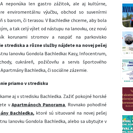
neponúka len gastro zážitok, ale aj kultúrne,
pre enviromentálnu výučbu, obchod so suvenírmi
eň s barom, či terasou. V Bachledke chceme, aby bola
kým, a tak celý výlet od nástupu na lanovku, cez novú
dník korunami stromov a naspäť na parkovisko
 strediska a rôzne služby nájdete na novej pešej
estnu lanovku Gondola Bachledka
:
Kasy, Infocentrum,
chody, cukráreň, požičovňu a servis športového
é Apartmány Bachledka, či sociálne zázemie.
nie priamo v stredisku
úkame aj v stredisku Bachledka. Zažiť pokojné horské
žete v
Apartmánoch Panorama
.
Rovnako pohodlné
ány Bachledka
,
ktoré sú situované na novej pešej
tnu lanovku Gondola Bachledka, alebo sa ubytujte v