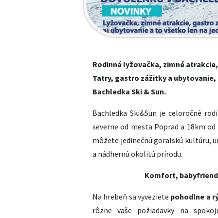
Rodinná lyžovačka, zimné atrakcie,
Tatry, gastro zážitky a ubytovanie,
Bachledka Ski & Sun.
Bachledka Ski&Sun je celoročné rod
severne od mesta Poprad a 18km od p
môžete jedinečnú goralskú kultúru, un
a nádhernú okolitú prírodu.
Komfort, babyfriend
Na hrebeň sa vyveziete
pohodlne a r
rôzne vaše požiadavky na spokoj