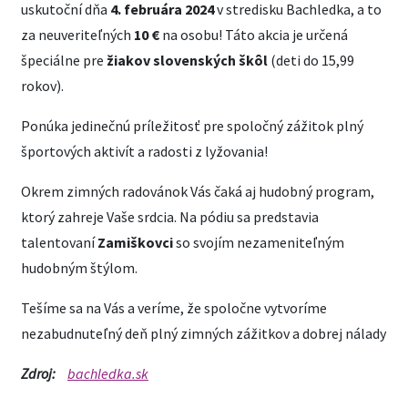
uskutoční dňa
4. februára 2024
v stredisku Bachledka, a to
za neuveriteľných
10 €
na osobu! Táto akcia je určená
špeciálne pre
žiakov slovenských škôl
(deti do 15,99
rokov).
Ponúka jedinečnú príležitosť pre spoločný zážitok plný
športových aktivít a radosti z lyžovania!
Okrem zimných radovánok Vás čaká aj hudobný program,
ktorý zahreje Vaše srdcia. Na pódiu sa predstavia
talentovaní
Zamiškovci
so svojím nezameniteľným
hudobným štýlom.
Tešíme sa na Vás a veríme, že spoločne vytvoríme
nezabudnuteľný deň plný zimných zážitkov a dobrej nálady
Zdroj:
bachledka.sk