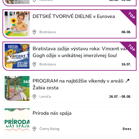
TOP
DETSKÉ TVORIVÉ DIELNE v Eurovea
Bratislava
06.08.
TOP
Bratislava zažije výstavu roka: Vincent van
Gogh ožije v unikátnej imerzívnej šou!
Bratislava
16.07.
PROGRAM na najbližšie víkendy v areáli 📍
Žabia cesta
Levoča
26.07. - 08.08.
Príroda nás spája
Čierny Balog
Dnes