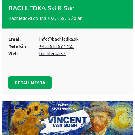
BACHLEDKA Ski & Sun
Bachledova dolina 702 , 059 55 Ždiar
Email
info@bachledka.sk
Telefón
+421 911 977 455
Web
bachledka.sk
DETAIL MESTA