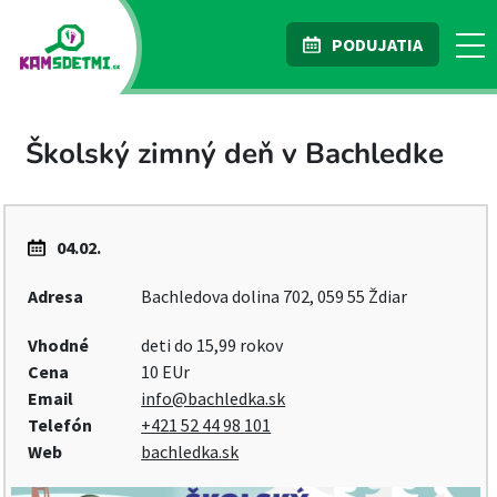
PODUJATIA
Školský zimný deň v Bachledke
04.02.
Adresa
Bachledova dolina 702, 059 55 Ždiar
Vhodné
deti do 15,99 rokov
Cena
10 EUr
Email
info@bachledka.sk
Telefón
+421 52 44 98 101
Web
bachledka.sk