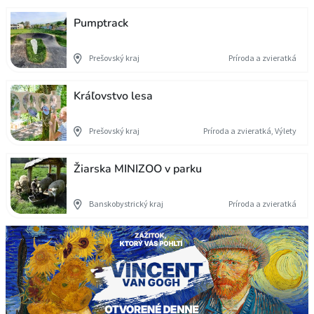
Pumptrack
Prešovský kraj
Príroda a zvieratká
Kráľovstvo lesa
Prešovský kraj
Príroda a zvieratká, Výlety
Žiarska MINIZOO v parku
Banskobystrický kraj
Príroda a zvieratká