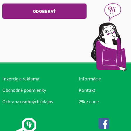
Inzercia a reklama
Informácie
Obchodné podmienky
Kontakt
Ochrana osobných údajov
2% z dane
Facebook