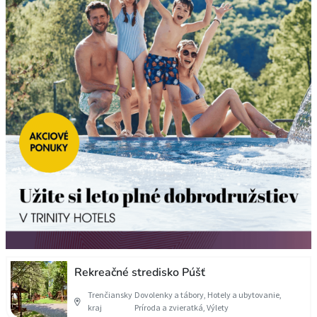
Rekreačné stredisko Púšť
Trenčiansky
Dovolenky a tábory, Hotely a ubytovanie,
kraj
Príroda a zvieratká, Výlety