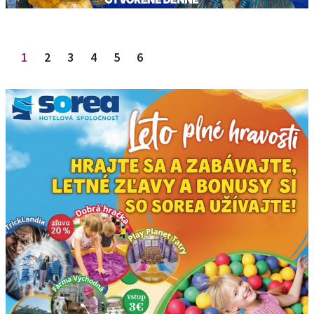
Stránkovanie príspevkov
1
2
3
4
5
6