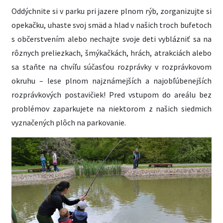
Oddýchnite si v parku pri jazere plnom rýb, zorganizujte si
opekačku, uhaste svoj smäd a hlad v našich troch bufetoch
s občerstvením alebo nechajte svoje deti vyblázniť sa na
rôznych preliezkach, šmýkačkách, hrách, atrakciách alebo
sa staňte na chvíľu súčasťou rozprávky v rozprávkovom
okruhu – lese plnom najznámejších a najobľúbenejších
rozprávkových postavičiek! Pred vstupom do areálu bez
problémov zaparkujete na niektorom z našich siedmich
vyznačených plôch na parkovanie.