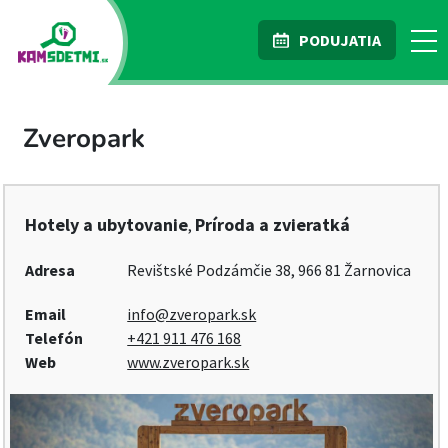
PODUJATIA
Zveropark
Hotely a ubytovanie
Príroda a zvieratká
,
Adresa
Revištské Podzámčie 38, 966 81 Žarnovica
Email
info@zveropark.sk
Telefón
+421 911 476 168
Web
www.zveropark.sk