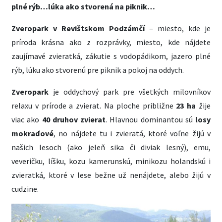
plné rýb…lúka ako stvorená na piknik…
Zveropark v Revištskom Podzámčí
– miesto, kde je
príroda krásna ako z rozprávky, miesto, kde nájdete
zaujímavé zvieratká, zákutie s vodopádikom, jazero plné
rýb, lúku ako stvorenú pre piknik a pokoj na oddych.
Zveropark
je oddychový park pre všetkých milovníkov
relaxu v prírode a zvierat. Na ploche približne
23 ha
žije
viac ako
40 druhov zvierat
. Hlavnou dominantou sú
losy
mokraďové
, no nájdete tu i zvieratá, ktoré voľne žijú v
našich lesoch (ako jeleň sika či diviak lesný), emu,
veveričku, líšku, kozu kamerunskú, minikozu holandskú i
zvieratká, ktoré v lese bežne už nenájdete, alebo žijú v
cudzine.