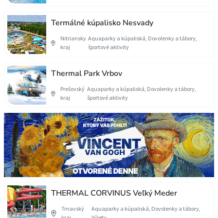
Termálné kúpalisko Nesvady
Nitriansky
Aquaparky a kúpaliská, Dovolenky a tábory,
kraj
športové aktivity
Thermal Park Vrbov
Prešovský
Aquaparky a kúpaliská, Dovolenky a tábory,
kraj
športové aktivity
THERMAL CORVINUS Veľký Meder
Trnavský
Aquaparky a kúpaliská, Dovolenky a tábory,
kraj
Výlety