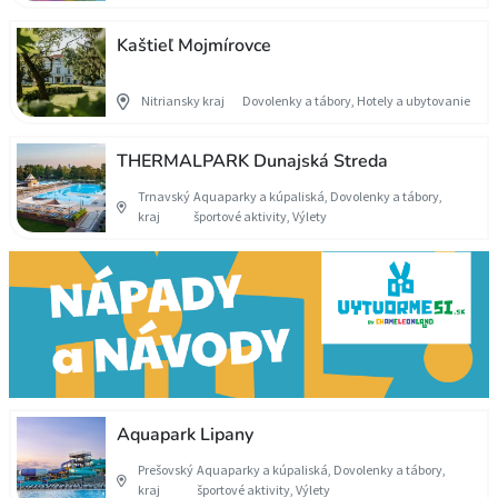
Kaštieľ Mojmírovce
Nitriansky kraj
Dovolenky a tábory, Hotely a ubytovanie
THERMALPARK Dunajská Streda
Trnavský
Aquaparky a kúpaliská, Dovolenky a tábory,
kraj
športové aktivity, Výlety
Aquapark Lipany
Prešovský
Aquaparky a kúpaliská, Dovolenky a tábory,
kraj
športové aktivity, Výlety