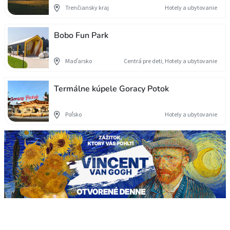
Trenčiansky kraj
Hotely a ubytovanie
Bobo Fun Park
Maďarsko
Centrá pre deti, Hotely a ubytovanie
Termálne kúpele Goracy Potok
Poľsko
Hotely a ubytovanie
Stránkovanie príspevkov